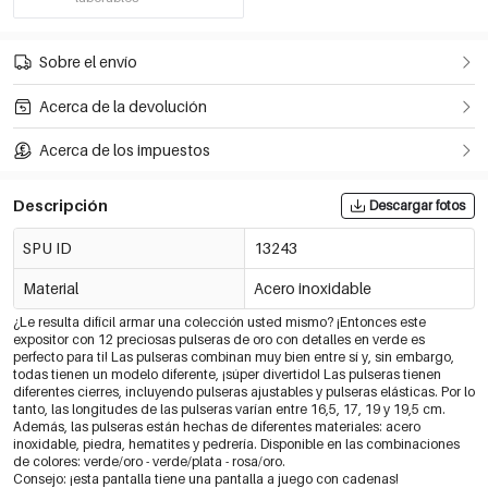
Sobre el envío
Acerca de la devolución
Acerca de los impuestos
Descripción
Descargar fotos
SPU ID
13243
Material
Acero inoxidable
¿Le resulta difícil armar una colección usted mismo? ¡Entonces este
expositor con 12 preciosas pulseras de oro con detalles en verde es
perfecto para ti! Las pulseras combinan muy bien entre sí y, sin embargo,
todas tienen un modelo diferente, ¡súper divertido! Las pulseras tienen
diferentes cierres, incluyendo pulseras ajustables y pulseras elásticas. Por lo
tanto, las longitudes de las pulseras varían entre 16,5, 17, 19 y 19,5 cm.
Además, las pulseras están hechas de diferentes materiales: acero
inoxidable, piedra, hematites y pedrería. Disponible en las combinaciones
de colores: verde/oro - verde/plata - rosa/oro.
Consejo: ¡esta pantalla tiene una pantalla a juego con cadenas!