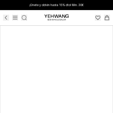
¡Únete y obtén hasta 15% dto! Mín. 30€
B2B WHOLESALER