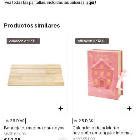
¡Vea todas las pantallas, incluidas las pulseras,
aquí
!
Productos similares
Almacén de la UE
Almacén de la UE
2-5 DÍAS
2-5 DÍAS
Bandeja de madera para joyas
Calendario de adviento
navideño rectangular informal
MSRP €34,99
de acero inoxidable para
€12,95
MSRP €51,99