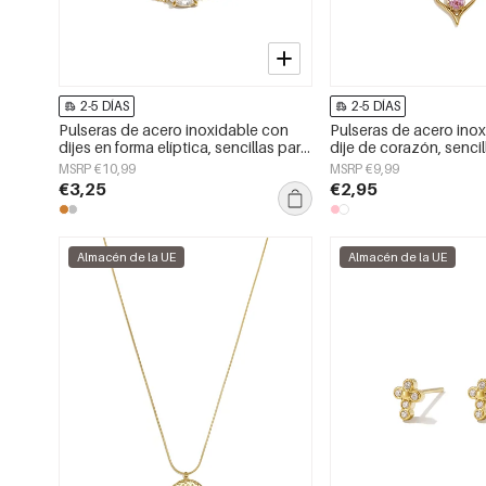
2-5 DÍAS
2-5 DÍAS
Pulseras de acero inoxidable con
Pulseras de acero ino
dijes en forma elíptica, sencillas para
dije de corazón, sencill
uso diario, de la serie Simple. Joyería
Daily Simple, joyería p
MSRP €10,99
MSRP €9,99
para mujer.
€3,25
€2,95
Almacén de la UE
Almacén de la UE