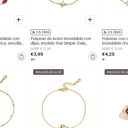
2-5 DÍAS
2-5 DÍAS
xidable con
Pulseras de acero inoxidable con
Pulseras con d
ca, sencillas,
dijes, modelo Star Simple Daily
inoxidable ch
, joyería para
Simple Series, joyería para mujer
quilates, dise
MSRP €12,99
MSRP €13,99
sencillo para u
€3,95
€4,25
Joyería para m
Almacén de la UE
Almacén de l