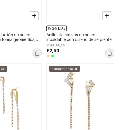
2-5 DÍAS
e botón de acero
Anillos llamativos de acero
n forma geométrica,
inoxidable con diseño de serpiente,
la serie Daily Luxury,
estilo clásico, ideales para reuniones
MSRP €8,99
jer.
o fiestas. Joyería de lujo para mujer.
€2,50
a UE
Almacén de la UE