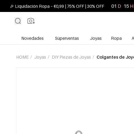
01
D
15
H
🎉 Liquidación Ropa – €0,99 | 75% OFF | 30% OFF
Novedades
Súperventas
Joyas
Ropa
A
HOME
/
Joyas
/
DIY Piezas de Joyas
/
Colgantes de Joy