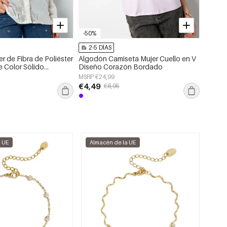
-50%
-75%
2-5 DÍAS
2-5 
r de Fibra de Poliéster
Algodón Camiseta Mujer Cuello en V
Falda c
e Color Sólido
Diseño Corazón Bordado
Diseño
ano
MSRP €24,99
MSRP €
€4,49
€3,24
€8,95
a UE
Almacén de la UE