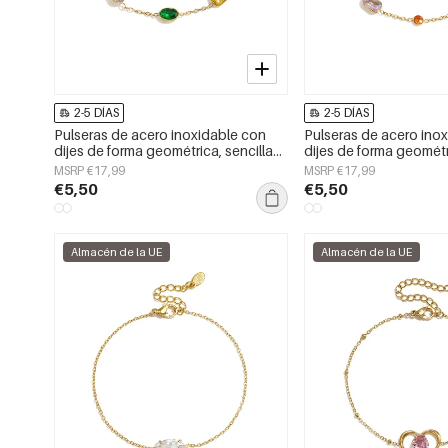
2-5 DÍAS
2-5 DÍAS
Pulseras de acero inoxidable con
Pulseras de acero ino
dijes de forma geométrica, sencillas,
dijes de forma geométri
de la serie Daily Simple, joyería para
de la serie Daily Simple
MSRP €17,99
MSRP €17,99
mujer.
mujer.
€5,50
€5,50
Almacén de la UE
Almacén de la UE