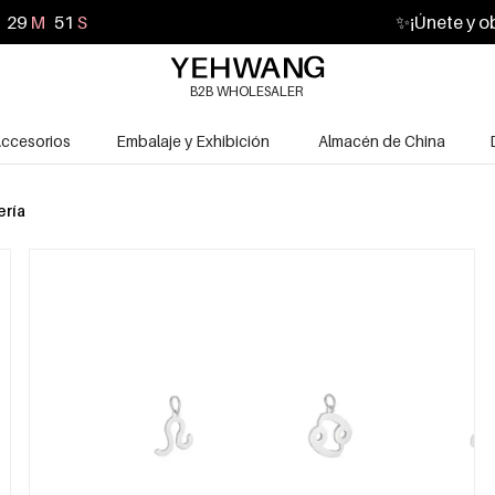
29
M
50
S
✨
¡Únete y o
B2B WHOLESALER
ccesorios
Embalaje y Exhibición
Almacén de China
ería