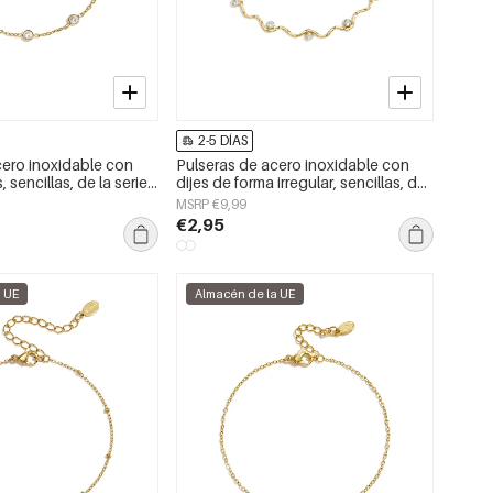
2-5 DÍAS
cero inoxidable con
Pulseras de acero inoxidable con
, sencillas, de la serie
dijes de forma irregular, sencillas, de
joyería para mujer
la serie Simple Daily, joyería para
MSRP €9,99
mujer
€2,95
a UE
Almacén de la UE