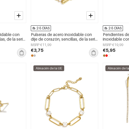
2-5 DÍAS
2-5 DÍAS
xidable con
Pulseras de acero inoxidable con
Pendientes d
as, de la serie
dije de corazón, sencillas, de la serie
inoxidable co
ara mujer
Daily Simple, joyería para mujer
elegantes, de 
MSRP €11,99
MSRP €19,99
joyería para mu
€3,75
€5,95
Almacén de la UE
Almacén de l