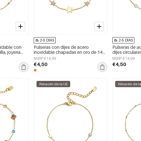
2-5 DÍAS
2-5 DÍAS
xidable con
Pulseras con dijes de acero
Pulseras de a
lla, joyería
inoxidable chapadas en oro de 14
dijes circulares
quilates, serie Star Daily Simple,
Daily Simple, 
MSRP €14,99
MSRP €14,99
joyería para mujer
€4,50
€4,50
Almacén de la UE
Almacén de l