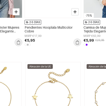
-75%
2-5 DÍAS
2-5 DÍAS
éster Mujeres
Pendientes Hooplala Multicolor
Camisa de Muje
Elegante
Cobre
Tejida Elegant
a/Verano
Primavera/Ver
MSRP €17,99
MSRP €63,99
€5,95
€5,99
€23,95
Almacén de la UE
Almacén de l