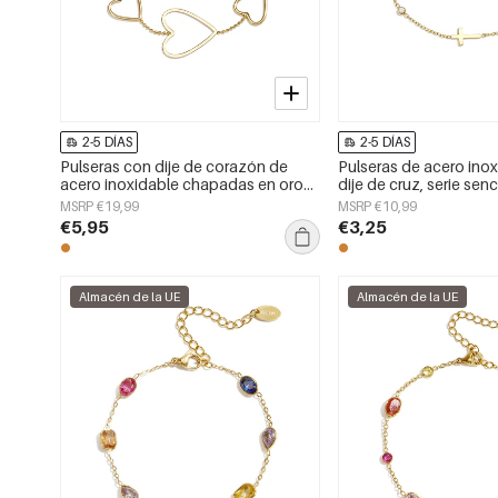
2-5 DÍAS
2-5 DÍAS
Pulseras con dije de corazón de
Pulseras de acero ino
acero inoxidable chapadas en oro
dije de cruz, serie senci
de 14 quilates, serie sencilla para el
para mujer
MSRP €19,99
MSRP €10,99
día a día, joyería para mujer
€5,95
€3,25
Almacén de la UE
Almacén de la UE