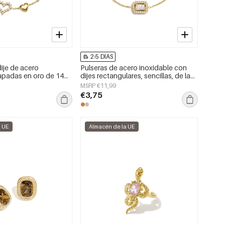
2-5 DÍAS
ije de acero
Pulseras de acero inoxidable con
apadas en oro de 14
dijes rectangulares, sencillas, de la
ño de corazón, estilo
serie Daily Simple, joyería para mujer.
MSRP €11,99
so diario, serie Simple.
€3,75
ujer.
a UE
Almacén de la UE