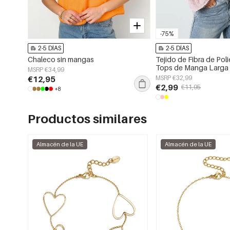
-75%
2-5 DÍAS
2-5 DÍAS
Chaleco sin mangas
Tejido de Fibra de Poli
Tops de Manga Larga 
MSRP €34,99
Color Sólido Primaver
€12,95
MSRP €32,99
€2,99
€11,95
+8
Productos similares
Almacén de la UE
Almacén de la UE