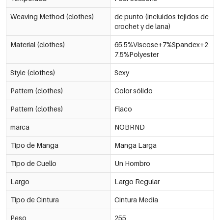
-30%
€9,07
Gris/METRO
Weaving Method (clothes)
de punto (incluidos tejidos de
0606133-901 M
€12,95
crochet y de lana)
-30%
Material (clothes)
65.5%Viscose+7%Spandex+2
€9,07
Gris/L
7.5%Polyester
0606133-901 L
€12,95
Style (clothes)
Sexy
-30%
€9,07
Gris/SG
Pattern (clothes)
Color sólido
0606133-901 XL
€12,95
Pattern (clothes)
Flaco
-30%
€9,07
Blanquecino/S
marca
NOBRND
0606133-051 S
€12,95
Tipo de Manga
Manga Larga
-30%
€9,07
Blanquecino/METRO
Tipo de Cuello
Un Hombro
0606133-051 M
€12,95
Largo
Largo Regular
-30%
€9,07
Blanquecino/L
0606133-051 L
Tipo de Cintura
Cintura Media
€12,95
Peso
255
-30%