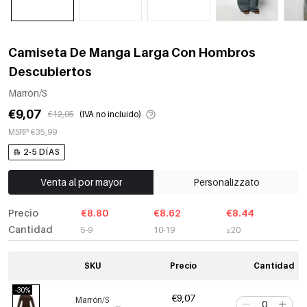
Camiseta De Manga Larga Con Hombros
Descubiertos
Marrón/S
€9,07
€12,95
(IVA no incluido)
MSRP €35,99
2-5 DÍAS
Venta al por mayor
Personalizzato
Precio
€8.80
€8.62
€8.44
Cantidad
5-9
10-19
≥20
SKU
Precio
Cantidad
-30%
€9,07
Marrón/S