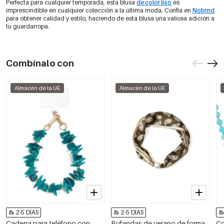
Perfecta para cualquier temporada, esta blusa
de color liso
es
imprescindible en cualquier colección a la última moda. Confía en
Nobrnd
para obtener calidad y estilo, haciendo de esta blusa una valiosa adición a
tu guardarropa.
Combínalo con
Almacén de la UE
Almacén de la UE
2-5 DÍAS
2-5 DÍAS
Cadena para teléfono con
Bufandas de verano de forma
Co