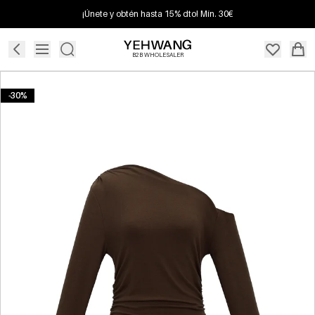
¡Únete y obtén hasta 15% dto! Mín. 30€
B2B WHOLESALER
-30%