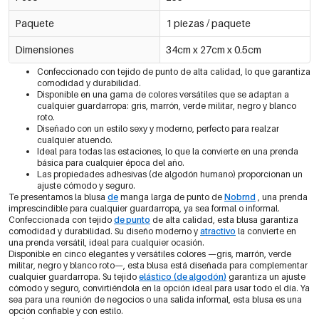
€9,07
Blanquecino/SG
0606133-051 XL
€12,95
Paquete
1 piezas / paquete
Dimensiones
34cm x 27cm x 0.5cm
Confeccionado con tejido de punto de alta calidad, lo que garantiza
comodidad y durabilidad.
Disponible en una gama de colores versátiles que se adaptan a
cualquier guardarropa: gris, marrón, verde militar, negro y blanco
roto.
Diseñado con un estilo sexy y moderno, perfecto para realzar
cualquier atuendo.
Ideal para todas las estaciones, lo que la convierte en una prenda
básica para cualquier época del año.
Las propiedades adhesivas (de algodón humano) proporcionan un
ajuste cómodo y seguro.
Te presentamos la blusa
de
manga larga de punto de
Nobrnd
, una prenda
imprescindible para cualquier guardarropa, ya sea formal o informal.
Confeccionada con tejido
de punto
de alta calidad, esta blusa garantiza
comodidad y durabilidad. Su diseño moderno y
atractivo
la convierte en
una prenda versátil, ideal para cualquier ocasión.
Disponible en cinco elegantes y versátiles colores —gris, marrón, verde
militar, negro y blanco roto—, esta blusa está diseñada para complementar
cualquier guardarropa. Su tejido
elástico (de algodón)
garantiza un ajuste
cómodo y seguro, convirtiéndola en la opción ideal para usar todo el día. Ya
sea para una reunión de negocios o una salida informal, esta blusa es una
opción confiable y con estilo.