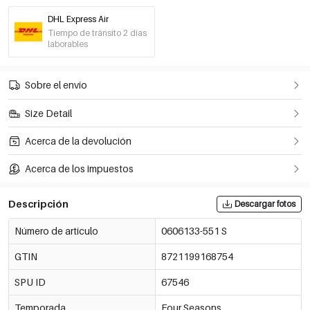
DHL Express Air
-30%
€9,07
Negro/SG
Tiempo de tránsito 2 días
0606133-011 XL
€12,95
laborables
-30%
€9,07
Verde militar/S
Sobre el envío
0606133-451 S
€12,95
Size Detail
-30%
€9,07
Verde militar/METRO
Acerca de la devolución
0606133-451 M
€12,95
Acerca de los impuestos
-30%
€9,07
Verde militar/L
0606133-451 L
€12,95
Descripción
Descargar fotos
-30%
€9,07
Número de artículo
0606133-551 S
Verde militar/SG
0606133-451 XL
€12,95
GTIN
8721199168754
-30%
€9,07
Gris/S
SPU ID
67546
0606133-901 S
€12,95
Temporada
Four Seasons