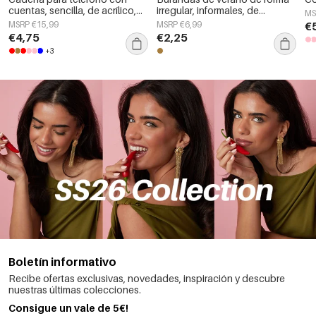
cuentas, sencilla, de acrílico,
irregular, informales, de
MS
accesorio diario.
poliéster, para uso diario.
MSRP €15,99
MSRP €6,99
€
€4,75
€2,25
+3
Boletín informativo
Recibe ofertas exclusivas, novedades, inspiración y descubre
nuestras últimas colecciones.
Consigue un vale de 5€!