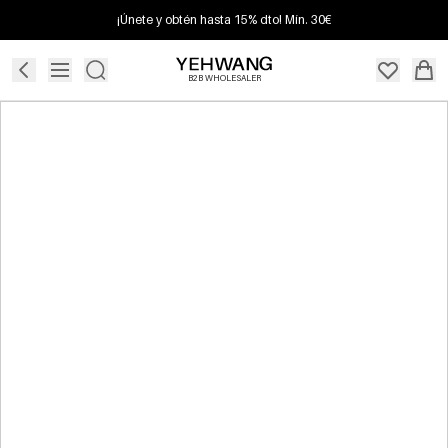
¡Únete y obtén hasta 15% dto! Mín. 30€
B2B WHOLESALER