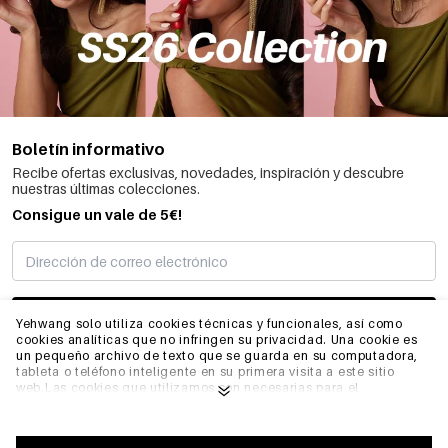
Boletín informativo
Recibe ofertas exclusivas, novedades, inspiración y descubre
nuestras últimas colecciones.
Consigue un vale de 5€!
SUSCRIBIRME
Yehwang solo utiliza cookies técnicas y funcionales, así como
cookies analíticas que no infringen su privacidad. Una cookie es
un pequeño archivo de texto que se guarda en su computadora,
tableta o teléfono inteligente en su primera visita a este sitio
INFORMACIÓN
web.Las cookies que utilizamos son necesarias para el
funcionamiento técnico del sitio web y su facilidad de uso.
Permiten que el sitio web funcione correctamente y recuerden,
por ejemplo, sus preferencias. También nos permiten optimizar