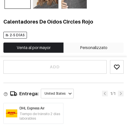
Calentadores De Oídos Circles Rojo
2-5 DÍAS
Venta al por mayor
Personalizzato
ADD
Entrega:
1/1
United States
DHL Express Air
Tiempo de tránsito 2 días
laborables