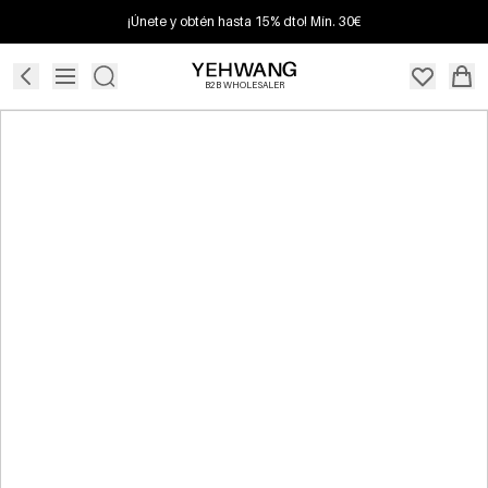
¡Únete y obtén hasta 15% dto! Mín. 30€
B2B WHOLESALER