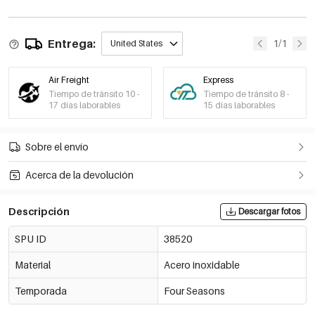
Entrega:
1/1
United States
Air Freight
Express
Tiempo de tránsito 10 -
Tiempo de tránsito 8 -
17 días laborables
15 días laborables
Sobre el envío
Acerca de la devolución
Descripción
Descargar fotos
SPU ID
38520
Material
Acero inoxidable
Temporada
Four Seasons