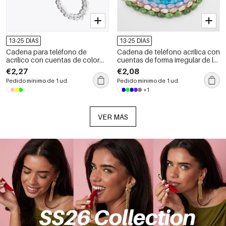
13-25 DÍAS
13-25 DÍAS
Cadena para teléfono de
Cadena de teléfono acrílica con
acrílico con cuentas de color
cuentas de forma irregular de la
sólido y forma de corazón de la
serie Simple Daily
€2,27
€2,08
serie Simple Sweet Letter Heart
Pedido mínimo de 1 ud.
Pedido mínimo de 1 ud.
con fresas
+1
VER MÁS