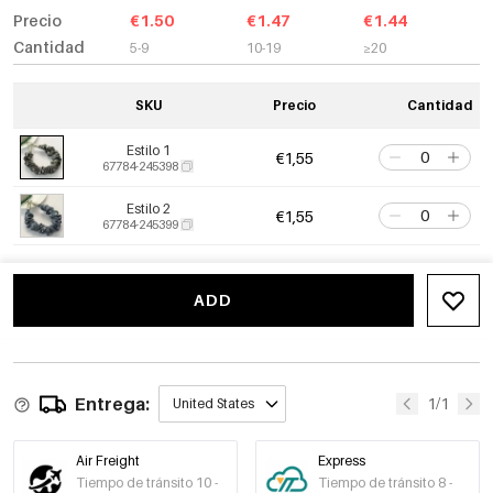
Precio
€1.50
€1.47
€1.44
Cantidad
5-9
10-19
≥20
SKU
Precio
Cantidad
Estilo 1
€1,55
67784-245398
Estilo 2
€1,55
67784-245399
ADD
Entrega:
1/1
United States
Air Freight
Express
Tiempo de tránsito 10 -
Tiempo de tránsito 8 -