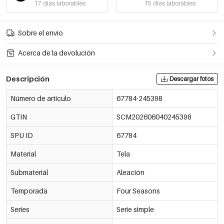
17 días laborables
15 días laborables
Sobre el envío
Acerca de la devolución
Descripción
Descargar fotos
Número de artículo
67784-245398
GTIN
SCM202606040245398
SPU ID
67784
Material
Tela
Submaterial
Aleación
Temporada
Four Seasons
Series
Serie simple