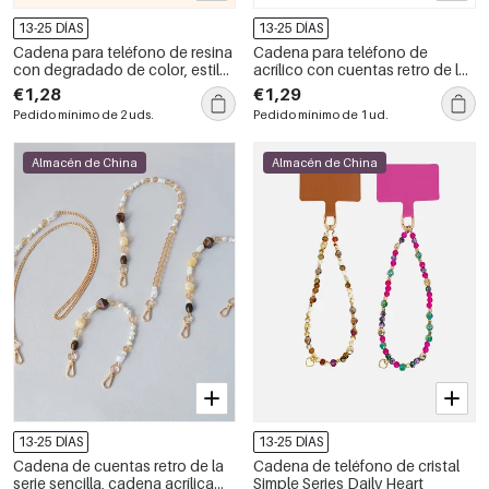
13-25 DÍAS
13-25 DÍAS
Cadena para teléfono de resina
Cadena para teléfono de
con degradado de color, estilo
acrílico con cuentas retro de la
retro, de la serie Simple
serie Simple, colores variados.
€1,28
€1,29
Pedido mínimo de 2 uds.
Pedido mínimo de 1 ud.
Almacén de China
Almacén de China
13-25 DÍAS
13-25 DÍAS
Cadena de cuentas retro de la
Cadena de teléfono de cristal
serie sencilla, cadena acrílica
Simple Series Daily Heart