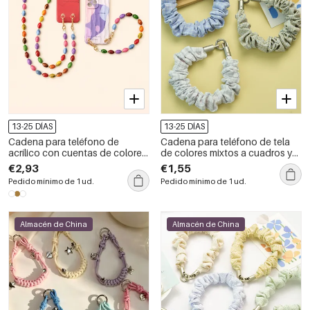
13-25 DÍAS
13-25 DÍAS
Cadena para teléfono de
Cadena para teléfono de tela
acrílico con cuentas de colores
de colores mixtos a cuadros y
variados de la serie Simple
rayas de la serie Simple Daily
€2,93
€1,55
Casual Beads
Pedido mínimo de 1 ud.
Pedido mínimo de 1 ud.
Almacén de China
Almacén de China