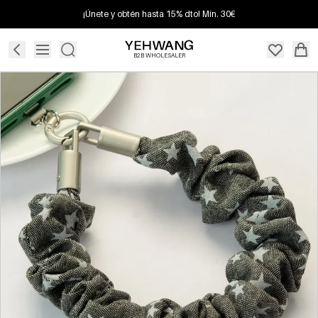
¡Únete y obtén hasta 15% dto! Mín. 30€
B2B WHOLESALER