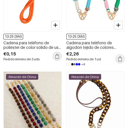
13-25 DÍAS
13-25 DÍAS
Cadena para teléfono de
Cadena para teléfono de
poliéster de color sólido de uso
algodón tejido de colores
diario de la serie Simple
variados de la serie Simple
€0,15
€2,26
Casual Twist
Pedido mínimo de 2 uds.
Pedido mínimo de 1 ud.
+4
Almacén de China
Almacén de China