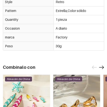
Style
Retro
Pattern
Estrella,Color sólido
Quantity
1 pieza
Occasion
A diario
marca
Factory
Peso
30g
Combínalo con
Almacén de China
Almacén de China