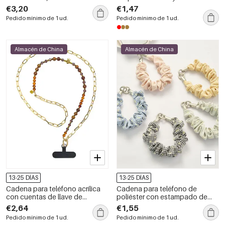
para bolso y teléfono
€3,20
€1,47
Pedido mínimo de 1 ud.
Pedido mínimo de 1 ud.
Almacén de China
Almacén de China
13-25 DÍAS
13-25 DÍAS
Cadena para teléfono acrílica
Cadena para teléfono de
con cuentas de llave de
poliéster con estampado de
corazón retro de la serie Simple
estrellas a cuadros de la serie
€2,64
€1,55
Series con degradado de color
Simple.
Pedido mínimo de 1 ud.
Pedido mínimo de 1 ud.