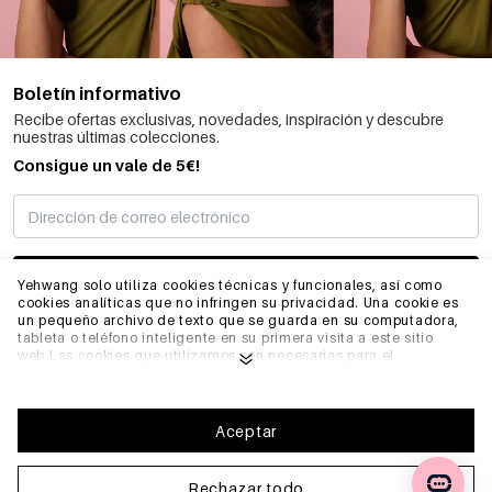
Boletín informativo
Recibe ofertas exclusivas, novedades, inspiración y descubre
nuestras últimas colecciones.
Consigue un vale de 5€!
SUSCRIBIRME
Yehwang solo utiliza cookies técnicas y funcionales, así como
cookies analíticas que no infringen su privacidad. Una cookie es
un pequeño archivo de texto que se guarda en su computadora,
tableta o teléfono inteligente en su primera visita a este sitio
INFORMACIÓN
web.Las cookies que utilizamos son necesarias para el
funcionamiento técnico del sitio web y su facilidad de uso.
Permiten que el sitio web funcione correctamente y recuerden,
por ejemplo, sus preferencias. También nos permiten optimizar
GENERAL
nuestro sitio web.Para garantizar una buena experiencia de
Aceptar
navegación y compra en Yehwang, le recomendamos que acepte
nuestra recopilación y uso de cookies. Puede darse de baja de las
cookies ajustando la configuración de su navegador de internet
Rechazar todo