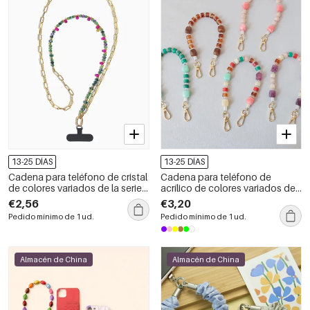
13-25 DÍAS
13-25 DÍAS
Cadena para teléfono de cristal
Cadena para teléfono de
de colores variados de la serie
acrílico de colores variados de
Simple Daily Key Beads
la serie Simple Daily Beads
€2,56
€3,20
Pedido mínimo de 1 ud.
Pedido mínimo de 1 ud.
Almacén de China
Almacén de China