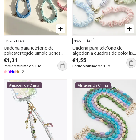
13-25 DÍAS
13-25 DÍAS
Cadena para teléfono de
Cadena para teléfono de
poliéster tejido Simple Series
algodón a cuadros de color liso
Daily Solid Color Twist Key Star
de la serie Simple Daily
€1,31
€1,55
Pedido mínimo de 1 ud.
Pedido mínimo de 1 ud.
+2
Almacén de China
Almacén de China