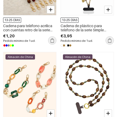
13-25 DÍAS
13-25 DÍAS
Cadena para teléfono acrílica
Cadena de plástico para
con cuentas retro de la serie
teléfono de la serie Simple
sencilla
Retro con estampado de
€1,20
€3,95
leopardo en color liso.
Pedido mínimo de 1 ud.
Pedido mínimo de 1 ud.
Almacén de China
Almacén de China