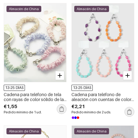
Almacén de China
Almacén de China
13-25 DÍAS
13-25 DÍAS
Cadena para teléfono de tela
Cadena para teléfono de
con rayas de color sólido de la
aleación con cuentas de color
serie Simple Daily
sólido de la serie Simple Daily
€1,55
€2,21
Pedido mínimo de 1 ud.
Pedido mínimo de 2 uds.
Almacén de China
Almacén de China