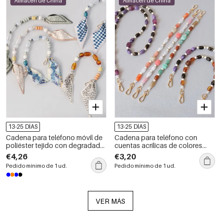
Almacén de China
Almacén de China
13-25 DÍAS
13-25 DÍAS
Cadena para teléfono móvil de
Cadena para teléfono con
poliéster tejido con degradado
cuentas acrílicas de colores
de color de la serie Simple Daily
variados de la serie Simple
€4,26
€3,20
Beads
Casual Beads
Pedido mínimo de 1 ud.
Pedido mínimo de 1 ud.
VER MÁS