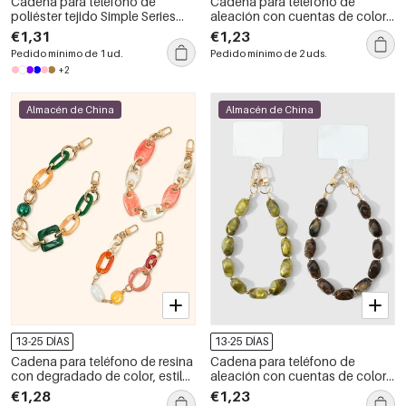
Cadena para teléfono de
Cadena para teléfono de
poliéster tejido Simple Series
aleación con cuentas de color
Daily Solid Color Twist Key Star
sólido de la serie Simple Daily
€1,31
€1,23
Pedido mínimo de 1 ud.
Pedido mínimo de 2 uds.
+2
Almacén de China
Almacén de China
13-25 DÍAS
13-25 DÍAS
Cadena para teléfono de resina
Cadena para teléfono de
con degradado de color, estilo
aleación con cuentas de color
retro, de la serie Simple
sólido de la serie Simple Daily
€1,28
€1,23