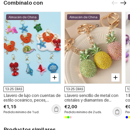
Combínalo con
Almacén de China
Almacén de China
13-25 DÍAS
13-25 DÍAS
1
Llavero de lujo con cuentas de
Llavero sencillo de metal con
1 
estilo oceánico, peces,
cristales y diamantes de
co
estrellas de mar y perlas
imitación, estilo casual, con
€1,15
€2,00
€
artificiales, inspirado en
diseño de frutas.
Pedido mínimo de 1 ud.
Pedido mínimo de 2 uds.
Pe
dibujos animados de animales
naturales.
Productos similares