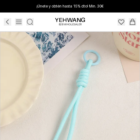
¡Únete y obtén hasta 15% dto! Mín. 30€
B2B WHOLESALER