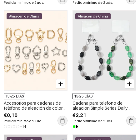
Pedido mínimo de 2 uds.
Pedido mínimo de 2 uds.
Almacén de China
Almacén de China
13-25 DÍAS
13-25 DÍAS
Accesorios para cadenas de
Cadena para teléfono de
teléfono de aleación de color
aleación Simple Series Daily
sólido de la serie Simple Daily
Beads
€0,10
€2,21
Pedido mínimo de 1 ud.
Pedido mínimo de 2 uds.
+14