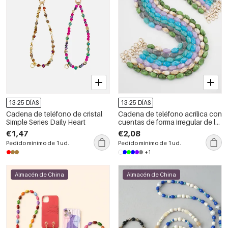
13-25 DÍAS
13-25 DÍAS
Cadena de teléfono de cristal
Cadena de teléfono acrílica con
Simple Series Daily Heart
cuentas de forma irregular de la
serie Simple Daily
€1,47
€2,08
Pedido mínimo de 1 ud.
Pedido mínimo de 1 ud.
+1
Almacén de China
Almacén de China