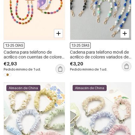
13-25 DÍAS
13-25 DÍAS
Cadena para teléfono de
Cadena para teléfono móvil de
acrílico con cuentas de colores
acrílico de colores variados de
variados de la serie Simple
la serie Simple Daily Oceanic
€2,93
€3,20
Casual Beads
Style Beads
Pedido mínimo de 1 ud.
Pedido mínimo de 1 ud.
Almacén de China
Almacén de China