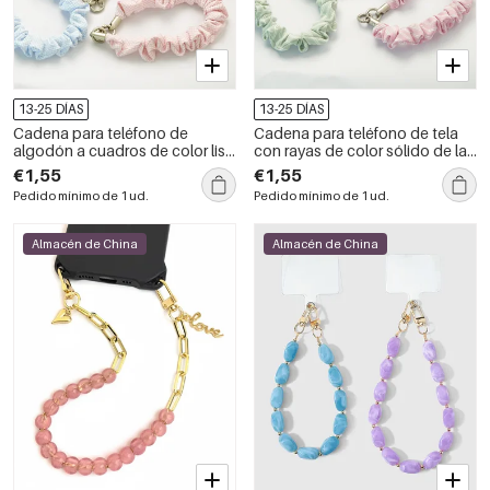
13-25 DÍAS
13-25 DÍAS
Cadena para teléfono de
Cadena para teléfono de tela
algodón a cuadros de color liso
con rayas de color sólido de la
de la serie Simple Daily
serie Simple Daily
€1,55
€1,55
Pedido mínimo de 1 ud.
Pedido mínimo de 1 ud.
Almacén de China
Almacén de China