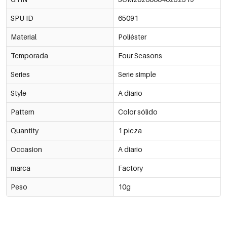
65091-232331
Pedido mínimo de 2 uds.
SPU ID
65091
norte
€0,17
65091-232332
Pedido mínimo de 2 uds.
Material
Poliéster
Temporada
Four Seasons
Oh
€0,17
65091-232333
Pedido mínimo de 2 uds.
Series
Serie simple
PAG
€0,17
Style
A diario
65091-232334
Pedido mínimo de 2 uds.
Pattern
Color sólido
Q
€0,17
65091-232335
Pedido mínimo de 2 uds.
Quantity
1 pieza
Occasion
A diario
R
€0,17
65091-232336
Pedido mínimo de 2 uds.
marca
Factory
S
€0,17
Peso
10g
65091-232337
Pedido mínimo de 2 uds.