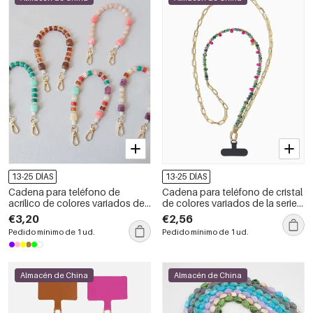
13-25 DÍAS
13-25 DÍAS
Cadena para teléfono de
Cadena para teléfono de cristal
acrílico de colores variados de
de colores variados de la serie
la serie Simple Daily Beads
Simple Daily Key Beads
€3,20
€2,56
Pedido mínimo de 1 ud.
Pedido mínimo de 1 ud.
Almacén de China
Almacén de China