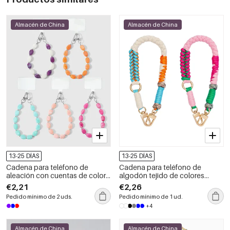
Almacén de China
Almacén de China
13-25 DÍAS
13-25 DÍAS
Cadena para teléfono de
Cadena para teléfono de
aleación con cuentas de color
algodón tejido de colores
sólido de la serie Simple Daily
variados de la serie Simple
€2,21
€2,26
Casual Twist
Pedido mínimo de 2 uds.
Pedido mínimo de 1 ud.
+4
Almacén de China
Almacén de China