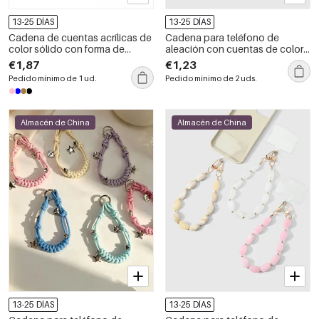
13-25 DÍAS
13-25 DÍAS
Cadena de cuentas acrílicas de
Cadena para teléfono de
color sólido con forma de
aleación con cuentas de color
corazón de la serie Simple Daily
sólido de la serie Simple Daily
€1,87
€1,23
Letter
Pedido mínimo de 1 ud.
Pedido mínimo de 2 uds.
Almacén de China
Almacén de China
13-25 DÍAS
13-25 DÍAS