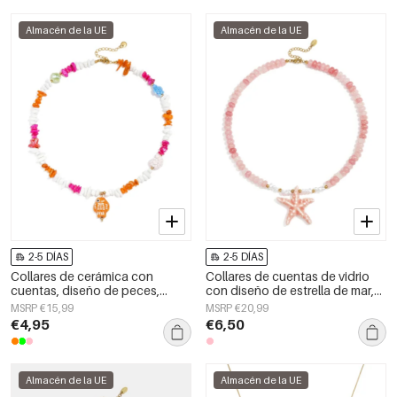
Almacén de la UE
Almacén de la UE
2-5 DÍAS
2-5 DÍAS
Collares de cerámica con
Collares de cuentas de vidrio
cuentas, diseño de peces,
con diseño de estrella de mar,
estilo casual y romántico para
ideales para vacaciones o para
MSRP €15,99
MSRP €20,99
mujer.
disfrutar de la playa. Colección
€4,95
€6,50
romántica para mujer.
Almacén de la UE
Almacén de la UE