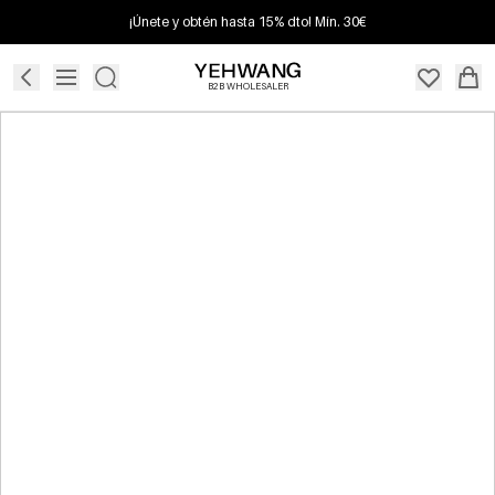
¡Únete y obtén hasta 15% dto! Mín. 30€
B2B WHOLESALER