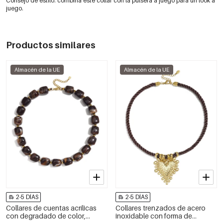
Consejo de estilo: combina este collar con la pulsera a juego para un look a
juego.
Productos similares
Almacén de la UE
Almacén de la UE
2-5 DÍAS
2-5 DÍAS
Collares de cuentas acrílicas
Collares trenzados de acero
con degradado de color,
inoxidable con forma de