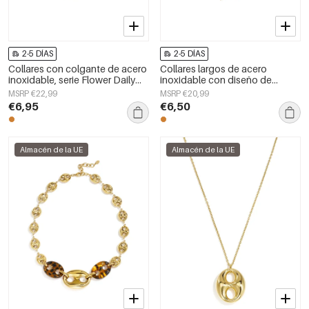
2-5 DÍAS
2-5 DÍAS
Collares con colgante de acero
Collares largos de acero
inoxidable, serie Flower Daily
inoxidable con diseño de
Simple, joyería para mujer
peces, estilo casual y sencillo
MSRP €22,99
MSRP €20,99
para uso diario. Joyería para
€6,95
€6,50
mujer.
Almacén de la UE
Almacén de la UE