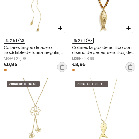
2-5 DÍAS
2-5 DÍAS
Collares largos de acero
Collares largos de acrílico con
inoxidable de forma irregular,
diseño de peces, sencillos, de
sencillos, de la serie Simple
la serie Daily Simple, joyería para
MSRP €22,99
MSRP €28,99
Daily para mujer.
mujer.
€6,95
€8,95
Almacén de la UE
Almacén de la UE