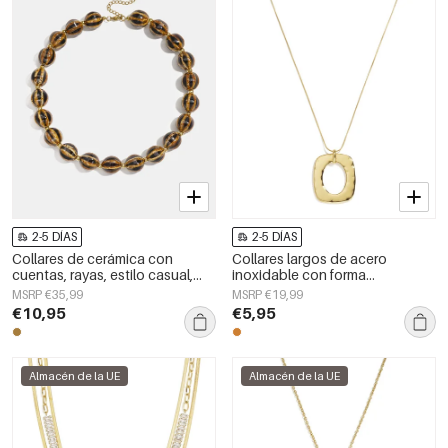
2-5 DÍAS
2-5 DÍAS
Collares de cerámica con
Collares largos de acero
cuentas, rayas, estilo casual,
inoxidable con forma
sencillos, para mujer.
geométrica, sencillos, de la
MSRP €35,99
MSRP €19,99
serie Daily Simple, joyería para
€10,95
€5,95
mujer.
Almacén de la UE
Almacén de la UE