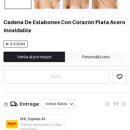
Cadena De Eslabones Con Corazón Plata Acero
Inoxidable
2-5 DÍAS
Venta al por mayor
Personalizzato
ADD
Entrega:
1/1
United States
DHL Express Air
Tiempo de tránsito 2 días
laborables