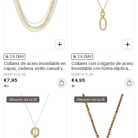
2-5 DÍAS
2-5 DÍAS
Collares de acero inoxidable en
Collares con colgante de acero
capas, cadena, estilo casual y
inoxidable con forma elíptica,
sencillo para uso diario, joyería
sencillos, de la serie Daily
MSRP €25,99
MSRP €15,99
para mujer.
Simple para mujer.
€7,95
€4,95
Almacén de la UE
Almacén de la UE