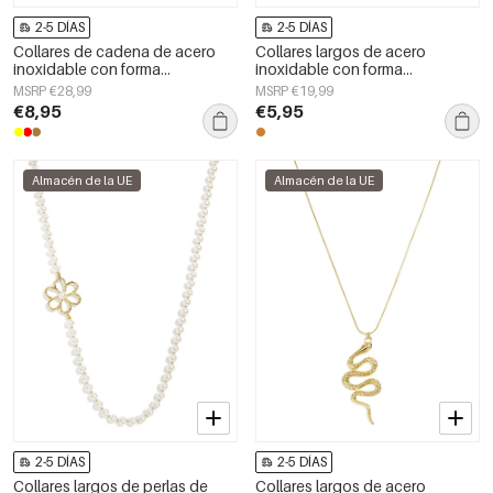
2-5 DÍAS
2-5 DÍAS
Collares de cadena de acero
Collares largos de acero
inoxidable con forma
inoxidable con forma
geométrica, sencillos, de la
geométrica, sencillos, de la
MSRP €28,99
MSRP €19,99
serie Daily Simple, joyería para
serie Daily Simple, joyería para
€8,95
€5,95
mujer.
mujer.
Almacén de la UE
Almacén de la UE
2-5 DÍAS
2-5 DÍAS
Collares largos de perlas de
Collares largos de acero