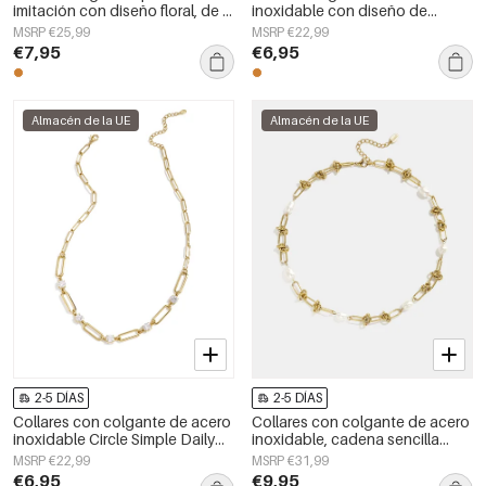
imitación con diseño floral, de la
inoxidable con diseño de
serie Sweet Daily Simple para
serpiente, sencillos, de la serie
MSRP €25,99
MSRP €22,99
mujer.
Daily Simple, joyería para mujer.
€7,95
€6,95
Almacén de la UE
Almacén de la UE
2-5 DÍAS
2-5 DÍAS
Collares con colgante de acero
Collares con colgante de acero
inoxidable Circle Simple Daily
inoxidable, cadena sencilla
Simple Series Joyería para mujer
para uso diario, serie sencilla,
MSRP €22,99
MSRP €31,99
joyería para mujer.
€6,95
€9,95