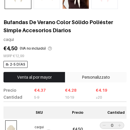
Bufandas De Verano Color Sólido Poliéster
Simple Accesorios Diarios
caqui
€4,50
(IVA no incluido)
MSRP €12,99
2-5 DÍAS
Venta al por mayor
Personalizzato
Precio
€4.37
€4.28
€4.19
Cantidad
5-9
10-19
≥20
SKU
Precio
Cantidad
caqui
€4,50