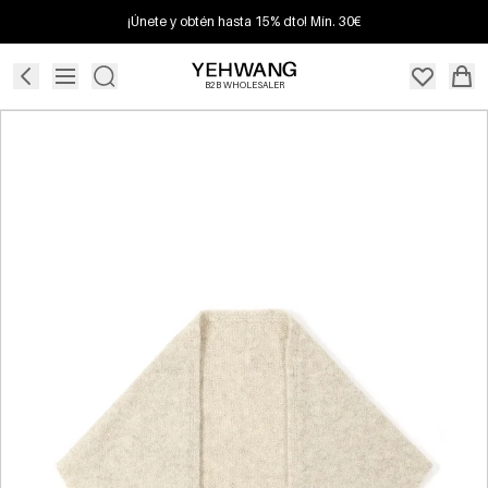
¡Únete y obtén hasta 15% dto! Mín. 30€
B2B WHOLESALER