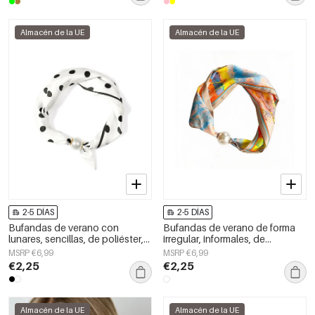
Almacén de la UE
Almacén de la UE
2-5 DÍAS
2-5 DÍAS
Bufandas de verano con
Bufandas de verano de forma
lunares, sencillas, de poliéster,
irregular, informales, de
accesorios para el día a día.
poliéster, para uso diario.
MSRP €6,99
MSRP €6,99
€2,25
€2,25
Almacén de la UE
Almacén de la UE