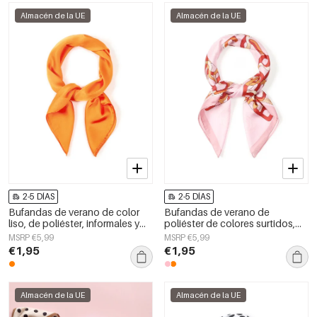
Almacén de la UE
Almacén de la UE
2-5 DÍAS
2-5 DÍAS
Bufandas de verano de color
Bufandas de verano de
liso, de poliéster, informales y
poliéster de colores surtidos,
de uso diario.
sencillas, para uso diario.
MSRP €5,99
MSRP €5,99
€1,95
€1,95
Almacén de la UE
Almacén de la UE