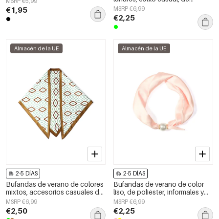
MSRP €5,99
poliéster, accesorios para el día
€1,95
MSRP €6,99
a día.
€2,25
Almacén de la UE
Almacén de la UE
2-5 DÍAS
2-5 DÍAS
Bufandas de verano de colores
Bufandas de verano de color
mixtos, accesorios casuales de
liso, de poliéster, informales y
poliéster para uso diario.
para uso diario.
MSRP €6,99
MSRP €6,99
€2,50
€2,25