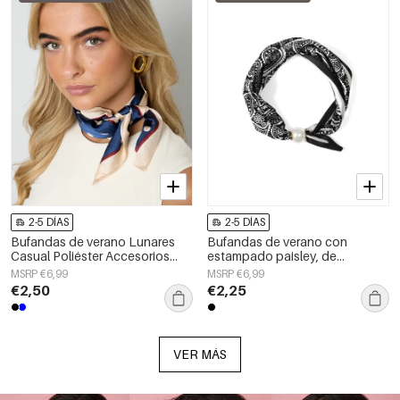
2-5 DÍAS
2-5 DÍAS
Bufandas de verano Lunares
Bufandas de verano con
Casual Poliéster Accesorios
estampado paisley, de
diarios
poliéster, informales, para uso
MSRP €6,99
MSRP €6,99
diario.
€2,50
€2,25
VER MÁS