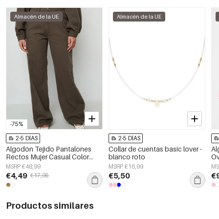
Almacén de la UE
Almacén de la UE
-75%
2-5 DÍAS
2-5 DÍAS
Algodón Tejido Pantalones
Collar de cuentas basic lover -
Al
Rectos Mujer Casual Color
blanco roto
Ov
Sólido
Le
MSRP €48,99
MSRP €16,99
MS
€4,49
€5,50
€
€17,95
Productos similares