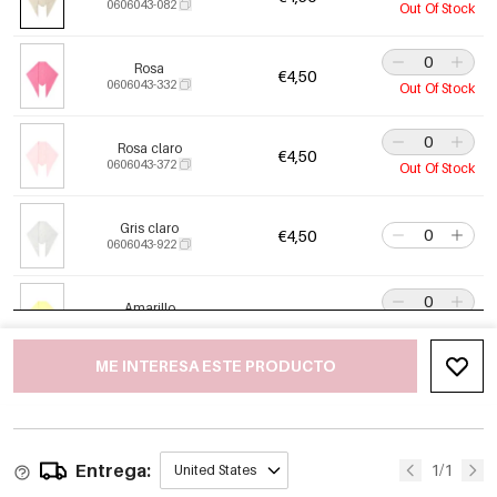
0606043-082
Out Of Stock
Rosa
€4,50
0606043-332
Out Of Stock
Rosa claro
€4,50
0606043-372
Out Of Stock
Gris claro
€4,50
0606043-922
Amarillo
€4,50
0606043-722
Out Of Stock
ME INTERESA ESTE PRODUCTO
Blanquecino
€4,50
0606043-052
Entrega:
1/1
United States