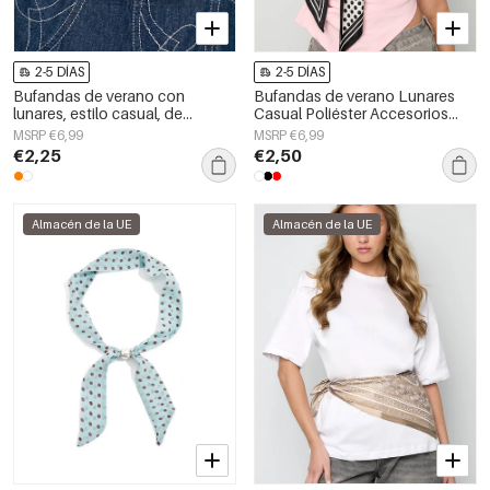
2-5 DÍAS
2-5 DÍAS
Bufandas de verano con
Bufandas de verano Lunares
lunares, estilo casual, de
Casual Poliéster Accesorios
poliéster, accesorios para el día
diarios
MSRP €6,99
MSRP €6,99
a día.
€2,25
€2,50
Almacén de la UE
Almacén de la UE