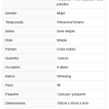
pandex
Gender
Mujer
Temporada
Primavera/Verano
Series
Serie simple
Style
Simple
Pattern
Color sólido
Quantity
1 pieza
Occasion
A diario
marca
Yehwang
Peso
45
Paquete
1 piezas / paquete
Dimensiones
100cm x 35cm x 0cm