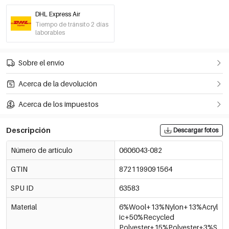
DHL Express Air
Tiempo de tránsito 2 días
laborables
Sobre el envío
Acerca de la devolución
Acerca de los impuestos
Descripción
Descargar fotos
Número de artículo
0606043-082
GTIN
8721199091564
SPU ID
63583
Material
6%Wool+13%Nylon+13%Acryl
ic+50%Recycled
Polyester+15%Polyester+3%S