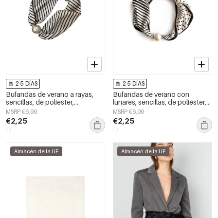
2-5 DÍAS
2-5 DÍAS
Bufandas de verano a rayas,
Bufandas de verano con
sencillas, de poliéster,
lunares, sencillas, de poliéster,
accesorios para el día a día.
accesorios para el día a día.
MSRP €6,99
MSRP €6,99
€2,25
€2,25
Almacén de la UE
Almacén de la UE