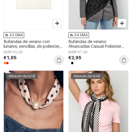
2-5 DÍAS
2-5 DÍAS
Bufandas de verano con
Bufandas de verano
lunares, sencillas, de poliéster,
Ahuecadas Casual Poliéster
accesorios para el día a día.
Accesorios Diarios
MSRP €5,99
MSRP €7,99
€1,95
€2,95
Almacén de la UE
Almacén de la UE