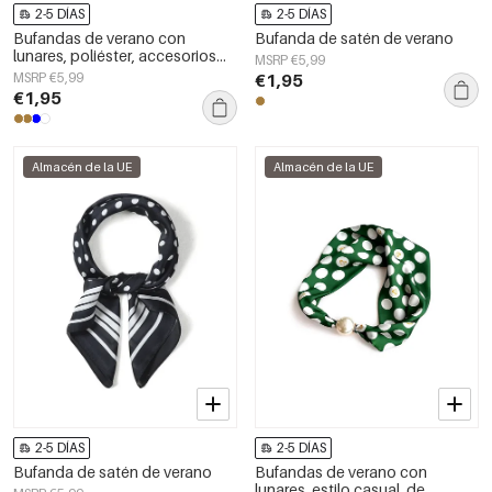
2-5 DÍAS
2-5 DÍAS
Bufandas de verano con
Bufanda de satén de verano
lunares, poliéster, accesorios
MSRP €5,99
diarios
MSRP €5,99
€1,95
€1,95
Almacén de la UE
Almacén de la UE
2-5 DÍAS
2-5 DÍAS
Bufanda de satén de verano
Bufandas de verano con
lunares, estilo casual, de