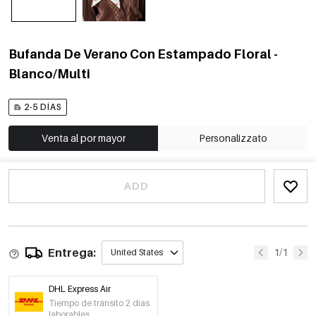
Bufanda De Verano Con Estampado Floral -
Blanco/Multi
2-5 DÍAS
Venta al por mayor
Personalizzato
ADD
Entrega:
1/1
United States
DHL Express Air
Tiempo de tránsito 2 días
laborables