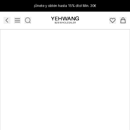
¡Únete y obtén hasta 15% dto! Mín. 30€
B2B WHOLESALER