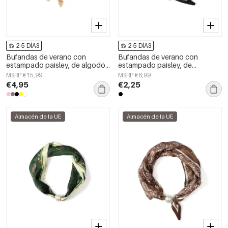
2-5 DÍAS
2-5 DÍAS
Bufandas de verano con
Bufandas de verano con
estampado paisley, de algodón
estampado paisley, de
clásico, accesorios para el día a
poliéster, informales, para uso
MSRP €15,99
MSRP €6,99
día.
diario.
€4,95
€2,25
Almacén de la UE
Almacén de la UE