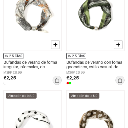
2-5 DÍAS
2-5 DÍAS
Bufandas de verano de forma
Bufandas de verano con forma
irregular, informales, de
geométrica, estilo casual, de
poliéster, para uso diario.
poliéster, accesorios para el día
MSRP €6,99
MSRP €6,99
a día.
€2,25
€2,25
Almacén de la UE
Almacén de la UE