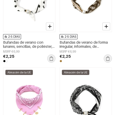
2-5 DÍAS
2-5 DÍAS
Bufandas de verano con
Bufandas de verano de forma
lunares, sencillas, de poliéster,
irregular, informales, de
accesorios para el día a día.
poliéster, para uso diario.
MSRP €6,99
MSRP €6,99
€2,25
€2,25
Almacén de la UE
Almacén de la UE