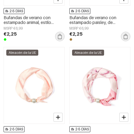
2-5 DÍAS
2-5 DÍAS
Bufandas de verano con
Bufandas de verano con
estampado animal, estilo
estampado paisley, de
casual, de poliéster, accesorios
poliéster, informales, para uso
MSRP €6,99
MSRP €6,99
diarios
diario.
€2,25
€2,25
Almacén de la UE
Almacén de la UE
2-5 DÍAS
2-5 DÍAS