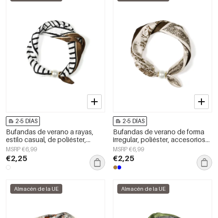
2-5 DÍAS
2-5 DÍAS
Bufandas de verano a rayas,
Bufandas de verano de forma
estilo casual, de poliéster,
irregular, poliéster, accesorios
accesorios para el día a día.
diarios
MSRP €6,99
MSRP €6,99
€2,25
€2,25
Almacén de la UE
Almacén de la UE