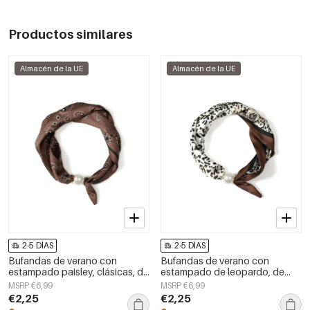
Productos similares
Almacén de la UE
Almacén de la UE
2-5 DÍAS
2-5 DÍAS
Bufandas de verano con
Bufandas de verano con
estampado paisley, clásicas, de
estampado de leopardo, de
poliéster, accesorios para el día
algodón, informales y para uso
MSRP €6,99
MSRP €6,99
a día.
diario.
€2,25
€2,25