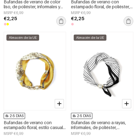
Bufandas de verano de color
Bufandas de verano con
liso, de poliéster, informales y
estampado floral, de poliéster,
para uso diario.
informales y para uso diario.
MSRP €6,99
MSRP €6,99
€2,25
€2,25
Almacén de la UE
Almacén de la UE
2-5 DÍAS
2-5 DÍAS
Bufandas de verano con
Bufandas de verano a rayas,
estampado floral, estilo casual,
informales, de poliéster,
de poliéster, accesorios para el
accesorios para el día a día.
MSRP €6,99
MSRP €6,99