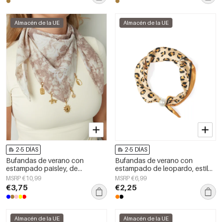
Almacén de la UE
Almacén de la UE
2-5 DÍAS
2-5 DÍAS
Bufandas de verano con
Bufandas de verano con
estampado paisley, de
estampado de leopardo, estilo
algodón, ideales para
casual, de poliéster, accesorios
MSRP €10,99
MSRP €6,99
vacaciones y uso diario.
para el día a día.
€3,75
€2,25
Almacén de la UE
Almacén de la UE