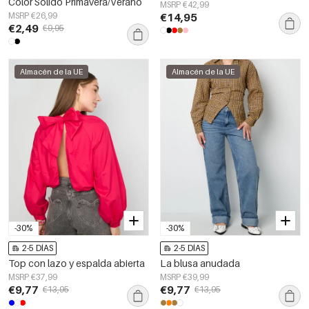
Color Sólido Primavera/Verano
MSRP €42,99
MSRP €26,99
€14,95
€2,49
€9,95
Almacén de la UE
Almacén de la UE
-30%
-30%
2-5 DÍAS
2-5 DÍAS
Top con lazo y espalda abierta
La blusa anudada
MSRP €37,99
MSRP €39,99
€9,77
€9,77
€13,95
€13,95