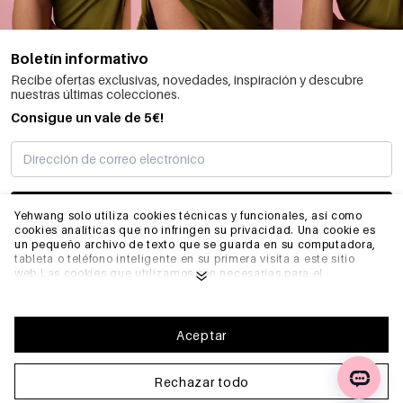
Boletín informativo
Recibe ofertas exclusivas, novedades, inspiración y descubre
nuestras últimas colecciones.
Consigue un vale de 5€!
SUSCRIBIRME
Yehwang solo utiliza cookies técnicas y funcionales, así como
cookies analíticas que no infringen su privacidad. Una cookie es
un pequeño archivo de texto que se guarda en su computadora,
tableta o teléfono inteligente en su primera visita a este sitio
INFORMACIÓN
web.Las cookies que utilizamos son necesarias para el
funcionamiento técnico del sitio web y su facilidad de uso.
Permiten que el sitio web funcione correctamente y recuerden,
por ejemplo, sus preferencias. También nos permiten optimizar
GENERAL
nuestro sitio web.Para garantizar una buena experiencia de
Aceptar
navegación y compra en Yehwang, le recomendamos que acepte
nuestra recopilación y uso de cookies. Puede darse de baja de las
cookies ajustando la configuración de su navegador de internet
Rechazar todo
PREGUNTAS FRECUENTES
para que ya no almacene cookies. También puede eliminar toda
la información que se almacenó anteriormente a través de la