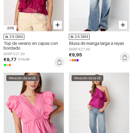
-30%
2-5 DÍAS
2-5 DÍAS
Top de verano en capas con
Blusa de manga larga a rayas
bordado
MSRP €27,99
MSRP €37,99
€9,95
€9,77
€13,95
Almacén de la UE
Almacén de la UE