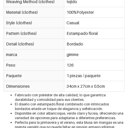
Weaving Method (clothes)
tejido
Material (clothes)
100%Polyester
Style (clothes)
Casual
Pattern (clothes)
Estampado floral
Detail (clothes)
Bordado
marca
gimme
Peso
126
Paquete
1 piezas / paquete
Dimensiones
34cm x 27cm x 0.5cm
Fabricado con poliéster de alta calidad, lo que garantiza
durabilidad y comodidad para sus clientes.
El diseño con estampado floral combinado con intrincados
bordados añade un toque de elegancia y sofisticación.
Disponible en color albaricoque, verde claro y fucsia, ofreciendo una
variedad de opciones para adaptarse a diferentes preferencias.
Perfecta para la primavera y el verano, esta blusa sin mangas es una
prenda versátil que no puede faltar en ningún armario informal.