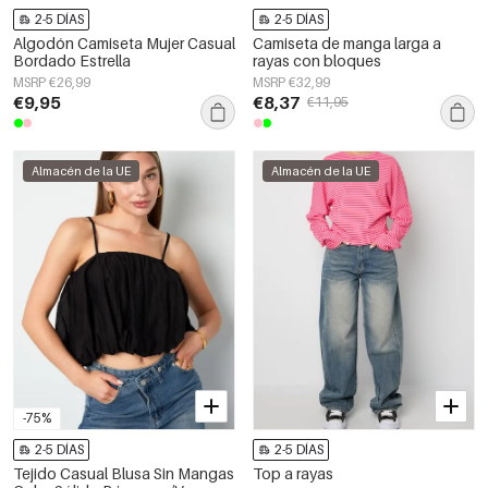
2-5 DÍAS
2-5 DÍAS
Algodón Camiseta Mujer Casual
Camiseta de manga larga a
Bordado Estrella
rayas con bloques
MSRP €26,99
MSRP €32,99
€9,95
€8,37
€11,95
Almacén de la UE
Almacén de la UE
-75%
2-5 DÍAS
2-5 DÍAS
Tejido Casual Blusa Sin Mangas
Top a rayas