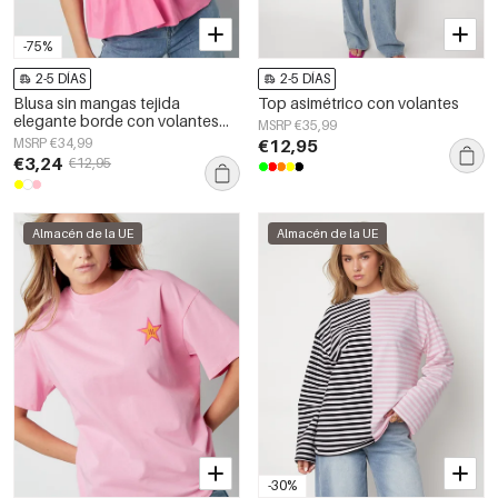
-75%
2-5 DÍAS
2-5 DÍAS
Blusa sin mangas tejida
Top asimétrico con volantes
elegante borde con volantes
MSRP €35,99
color sólido primavera/verano
MSRP €34,99
€12,95
€3,24
€12,95
Almacén de la UE
Almacén de la UE
-30%