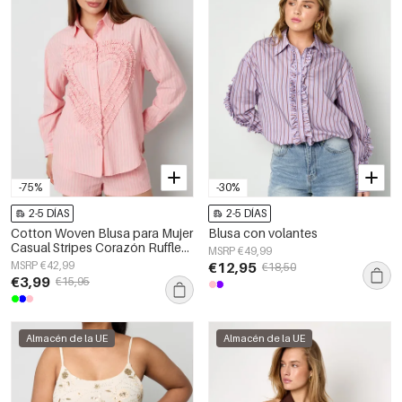
-75%
-30%
2-5 DÍAS
2-5 DÍAS
Cotton Woven Blusa para Mujer
Blusa con volantes
Casual Stripes Corazón Ruffle
MSRP €49,99
Detail
MSRP €42,99
€12,95
€18,50
€3,99
€15,95
Almacén de la UE
Almacén de la UE