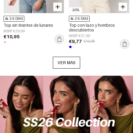
-30%
2-5 DÍAS
2-5 DÍAS
Top sin tirantes de lunares
Top con lazo y hombros
descubiertos
MSRP €29,99
€10,95
MSRP €37,99
€9,77
€13,95
VER MÁS