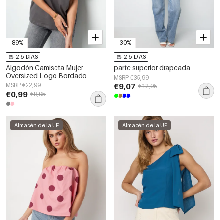
-89%
-30%
2-5 DÍAS
2-5 DÍAS
Algodón Camiseta Mujer
parte superior drapeada
Oversized Logo Bordado
MSRP €35,99
MSRP €22,99
€9,07
€12,95
€0,99
€8,95
Almacén de la UE
Almacén de la UE