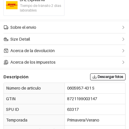
-30%
€10,47
Albaricoque/METRO
Tiempo de tránsito 2 días
0605957-051 M
€14,95
laborables
Quedan solo 5
-30%
€10,47
Albaricoque/L
Sobre el envío
0605957-051 L
€14,95
Size Detail
Acerca de la devolución
Acerca de los impuestos
Descripción
Descargar fotos
Número de artículo
0605957-431 S
GTIN
8721199003147
SPU ID
63317
Temporada
Primavera/Verano