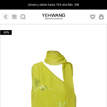
¡Únete y obtén hasta 15% dto! Mín. 30€
B2B WHOLESALER
-30%