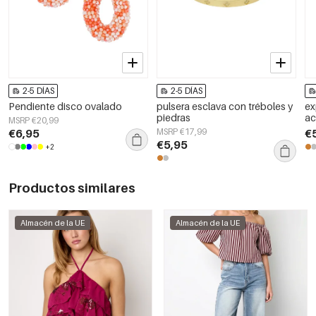
2-5 DÍAS
2-5 DÍAS
Pendiente disco ovalado
pulsera esclava con tréboles y
ex
piedras
ac
MSRP €20,99
€6,95
MSRP €17,99
€
€5,95
+2
Productos similares
Almacén de la UE
Almacén de la UE