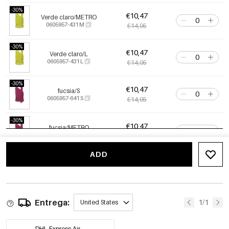
-30%
€10,47
Verde claro/METRO
0605957-431 M
€14,95
-30%
€10,47
Verde claro/L
0605957-431 L
€14,95
-30%
€10,47
fucsia/S
0605957-641 S
€14,95
-30%
€10,47
fucsia/METRO
0605957-641 M
€14,95
ADD
-30%
€10,47
fucsia/L
0605957-641 L
€14,95
-30%
€10,47
Entrega:
Albaricoque/S
1/1
United States
0605957-051 S
€14,95
Out Of Stock
DHL Express Air