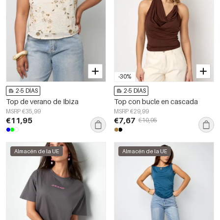
-30%
2-5 DÍAS
2-5 DÍAS
Top de verano de Ibiza
Top con bucle en cascada
MSRP €35,99
MSRP €29,99
€11,95
€7,67
€10,95
Almacén de la UE
Almacén de la UE