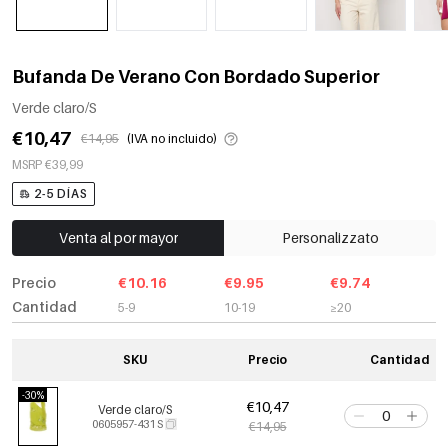
Bufanda De Verano Con Bordado Superior
Verde claro/S
€10,47
€14,95
(IVA no incluido)
MSRP €39,99
2-5 DÍAS
Venta al por mayor
Personalizzato
Precio
€10.16
€9.95
€9.74
Cantidad
5-9
10-19
≥20
SKU
Precio
Cantidad
-30%
€10,47
Verde claro/S
0605957-431 S
€14,95