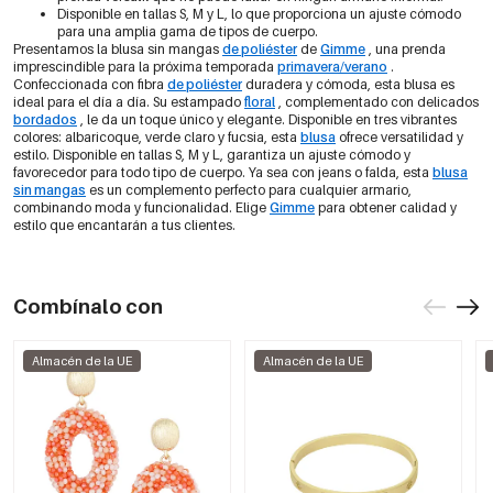
Disponible en tallas S, M y L, lo que proporciona un ajuste cómodo
para una amplia gama de tipos de cuerpo.
Presentamos la blusa sin mangas
de poliéster
de
Gimme
, una prenda
imprescindible para la próxima temporada
primavera/verano
.
Confeccionada con fibra
de poliéster
duradera y cómoda, esta blusa es
ideal para el día a día. Su estampado
floral
, complementado con delicados
bordados
, le da un toque único y elegante. Disponible en tres vibrantes
colores: albaricoque, verde claro y fucsia, esta
blusa
ofrece versatilidad y
estilo. Disponible en tallas S, M y L, garantiza un ajuste cómodo y
favorecedor para todo tipo de cuerpo. Ya sea con jeans o falda, esta
blusa
sin mangas
es un complemento perfecto para cualquier armario,
combinando moda y funcionalidad. Elige
Gimme
para obtener calidad y
estilo que encantarán a tus clientes.
Combínalo con
Almacén de la UE
Almacén de la UE