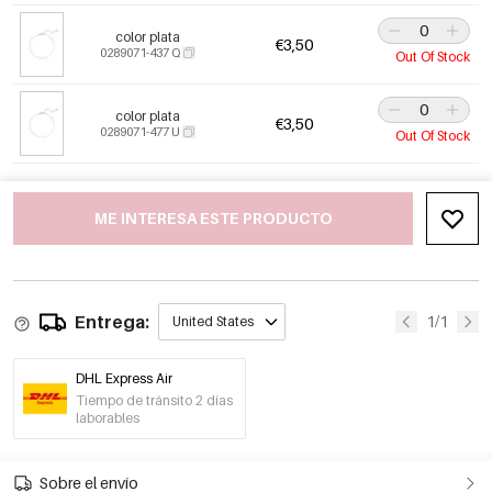
color plata
€3,50
0289071-437 Q
Out Of Stock
color plata
€3,50
0289071-477 U
Out Of Stock
ME INTERESA ESTE PRODUCTO
Entrega:
1/1
United States
DHL Express Air
Tiempo de tránsito 2 días
laborables
Sobre el envío