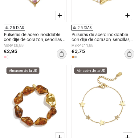
2-5 DÍAS
2-5 DÍAS
Pulseras de acero inoxidable
Pulseras de acero inoxidable
con dije de corazón, sencillas,
con dije de corazón, sencillas,
de la serie Daily Simple, joyería
de la serie Daily Simple, joyería
MSRP €9,99
MSRP €11,99
para mujer
para mujer
€2,95
€3,75
Almacén de la UE
Almacén de la UE