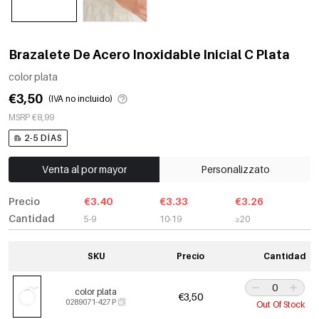
Brazalete De Acero Inoxidable Inicial C Plata
color plata
€3,50
(IVA no incluido)
MSRP €8,99
2-5 DÍAS
Venta al por mayor
Personalizzato
Precio
€3.40
€3.33
€3.26
Cantidad
5-9
10-19
≥20
SKU
Precio
Cantidad
color plata
€3,50
0289071-427 P
Out Of Stock