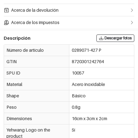
Acerca de la devolución
Acerca de los impuestos
Descripción
Descargar fotos
Número de artículo
0289071-427 P
GTIN
8720301242764
SPU ID
10057
Material
Acero inoxidable
Shape
Básico
Peso
0.8g
Dimensiones
16cm x 3cm x 2cm
Yehwang Logo on the
Sí
product