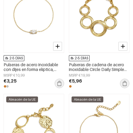
2-5 DÍAS
2-5 DÍAS
Pulseras de acero inoxidable
Pulseras de cadena de acero
con dijes en forma elíptica,
inoxidable Circle Daily Simple
sencillas para uso diario, de la
Series Joyería para mujer
MSRP €10,99
MSRP €19,99
serie Simple. Joyería para mujer.
€3,25
€5,96
Almacén de la UE
Almacén de la UE