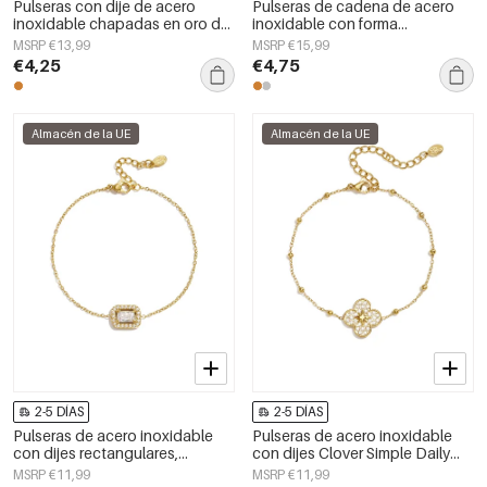
Pulseras con dije de acero
Pulseras de cadena de acero
inoxidable chapadas en oro de
inoxidable con forma
14 quilates, diseño de corazón,
geométrica, sencillas, de la serie
MSRP €13,99
MSRP €15,99
estilo sencillo para uso diario,
Daily Simple, joyería para mujer.
€4,25
€4,75
serie Simple. Joyería para mujer.
Almacén de la UE
Almacén de la UE
2-5 DÍAS
2-5 DÍAS
Pulseras de acero inoxidable
Pulseras de acero inoxidable
con dijes rectangulares,
con dijes Clover Simple Daily
sencillas, de la serie Daily
Simple Series Joyería para mujer
MSRP €11,99
MSRP €11,99