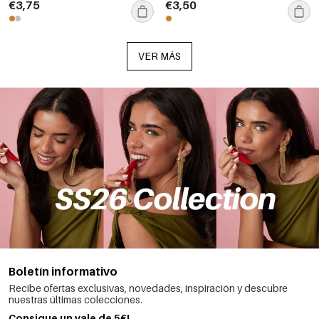
Simple, joyería para mujer.
€3,75
€3,50
VER MÁS
Boletín informativo
Recibe ofertas exclusivas, novedades, inspiración y descubre
nuestras últimas colecciones.
Consigue un vale de 5€!