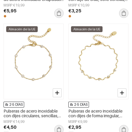
en oro de 14 quilates, serie
joyería para mujer
MSRP €19,99
MSRP €10,99
sencilla para el día a día, joyería
€5,95
€3,25
para mujer
Almacén de la UE
Almacén de la UE
2-5 DÍAS
2-5 DÍAS
Pulseras de acero inoxidable
Pulseras de acero inoxidable
con dijes circulares, sencillas,
con dijes de forma irregular,
de la serie Daily Simple, joyería
sencillas, de la serie Simple
MSRP €14,99
MSRP €9,99
para mujer
Daily, joyería para mujer
€4,50
€2,95