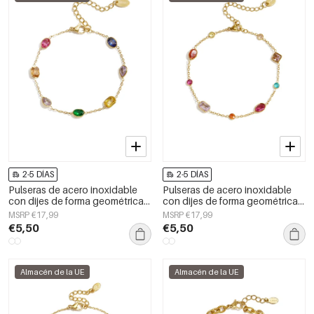
2-5 DÍAS
2-5 DÍAS
Pulseras de acero inoxidable
Pulseras de acero inoxidable
con dijes de forma geométrica,
con dijes de forma geométrica,
sencillas, de la serie Daily
sencillas, de la serie Daily
MSRP €17,99
MSRP €17,99
Simple, joyería para mujer.
Simple, joyería para mujer.
€5,50
€5,50
Almacén de la UE
Almacén de la UE