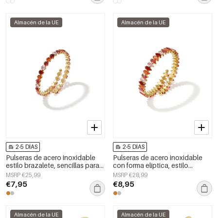
Almacén de la UE
Almacén de la UE
2-5 DÍAS
2-5 DÍAS
Pulseras de acero inoxidable
Pulseras de acero inoxidable
estilo brazalete, sencillas para
con forma elíptica, estilo
el día a día, de la serie Simple.
sencillo para uso diario, serie
MSRP €25,99
MSRP €28,99
Joyería para mujer.
Simple. Joyería para mujer.
€7,95
€8,95
Almacén de la UE
Almacén de la UE