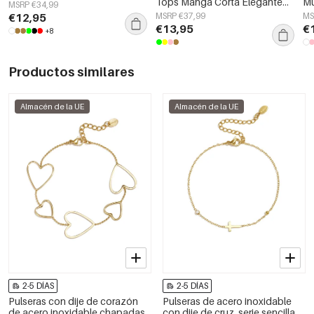
Tops Manga Corta Elegante
Mu
MSRP €34,99
Color Sólido
El
€12,95
MSRP €37,99
MS
Pr
€13,95
€
+8
Productos similares
Almacén de la UE
Almacén de la UE
2-5 DÍAS
2-5 DÍAS
Pulseras con dije de corazón
Pulseras de acero inoxidable
de acero inoxidable chapadas
con dije de cruz, serie sencilla,