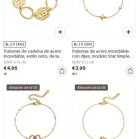
2-5 DÍAS
2-5 DÍAS
Pulseras de cadena de acero
Pulseras de acero inoxidable
inoxidable, estilo retro, de la
con dijes, modelo Star Simple
serie clásica para mujer.
Daily Simple Series, joyería para
MSRP €15,99
MSRP €12,99
mujer
€4,95
€3,95
Almacén de la UE
Almacén de la UE