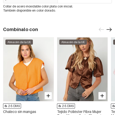
Collar de acero inoxidable color plata con inicial.
También disponible en color dorado.
Combínalo con
Almacén de la UE
Almacén de la UE
2-5 DÍAS
2-5 DÍAS
Chaleco sin mangas
Tejido Poliéster Fibra Mujer
Te