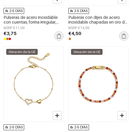
2-5 DÍAS
2-5 DÍAS
Pulseras de acero inoxidable
Pulseras con dijes de acero
con cuentas, forma irregular,
inoxidable chapadas en oro de
estilo casual, para uso diario,
14 quilates, serie Star Daily
MSRP €11,99
MSRP €14,99
serie sencilla, joyería para mujer.
Simple, joyería para mujer
€3,75
€4,50
Almacén de la UE
Almacén de la UE
2-5 DÍAS
2-5 DÍAS