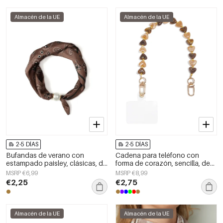
Almacén de la UE
Almacén de la UE
2-5 DÍAS
2-5 DÍAS
Bufandas de verano con
Cadena para teléfono con
estampado paisley, clásicas, de
forma de corazón, sencilla, de
poliéster, accesorios para el día
acrílico, accesorio diario.
MSRP €6,99
MSRP €8,99
a día.
€2,25
€2,75
Almacén de la UE
Almacén de la UE