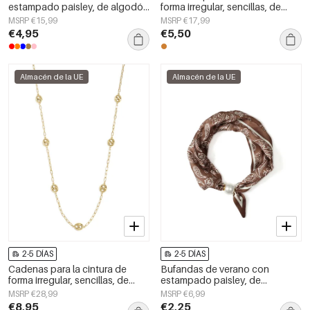
estampado paisley, de algodón
forma irregular, sencillas, de
clásico, accesorios para el día a
acero inoxidable, accesorios de
MSRP €15,99
MSRP €17,99
día.
uso diario.
€4,95
€5,50
Almacén de la UE
Almacén de la UE
2-5 DÍAS
2-5 DÍAS
Cadenas para la cintura de
Bufandas de verano con
forma irregular, sencillas, de
estampado paisley, de
acero inoxidable, accesorios de
poliéster, informales, para uso
MSRP €28,99
MSRP €6,99
uso diario.
diario.
€8,95
€2,25