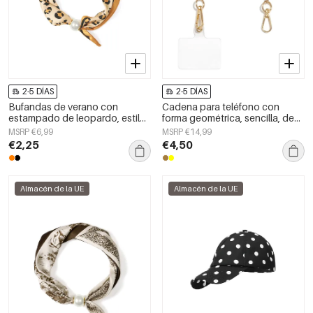
2-5 DÍAS
2-5 DÍAS
Bufandas de verano con
Cadena para teléfono con
estampado de leopardo, estilo
forma geométrica, sencilla, de
casual, de poliéster, accesorios
acrílico, accesorio de uso
MSRP €6,99
MSRP €14,99
para el día a día.
diario.
€2,25
€4,50
Almacén de la UE
Almacén de la UE