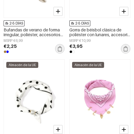
2-5 DÍAS
2-5 DÍAS
Bufandas de verano de forma
Gorra de béisbol clásica de
irregular, poliéster, accesorios
poliéster con lunares, accesorio
diarios
diario.
MSRP €6,99
MSRP €10,99
€2,25
€3,95
Almacén de la UE
Almacén de la UE