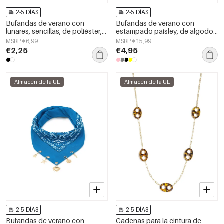
2-5 DÍAS
2-5 DÍAS
Bufandas de verano con
Bufandas de verano con
lunares, sencillas, de poliéster,
estampado paisley, de algodón
accesorios para el día a día.
clásico, accesorios para el día a
MSRP €6,99
MSRP €15,99
día.
€2,25
€4,95
Almacén de la UE
Almacén de la UE
2-5 DÍAS
2-5 DÍAS
Bufandas de verano con
Cadenas para la cintura de