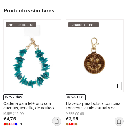
Productos similares
Almacén de la UE
Almacén de la UE
2-5 DÍAS
2-5 DÍAS
Cadena para teléfono con
Llaveros para bolsos con cara
cuentas, sencilla, de acrílico,
sonriente, estilo casual y de
accesorio diario.
cristal, accesorios diarios.
MSRP €15,99
MSRP €9,99
€4,75
€2,95
+3