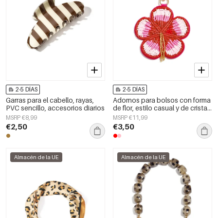
2-5 DÍAS
2-5 DÍAS
Garras para el cabello, rayas,
Adornos para bolsos con forma
PVC sencillo, accesorios diarios
de flor, estilo casual y de cristal,
accesorios diarios.
MSRP €8,99
MSRP €11,99
€2,50
€3,50
Almacén de la UE
Almacén de la UE