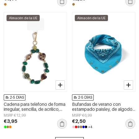
Almacén de la UE
Almacén de la UE
2-5 DÍAS
2-5 DÍAS
Cadena para teléfono de forma
Bufandas de verano con
irregular, sencilla, de acrílico,
estampado paisley, de algodón
accesorio de uso diario.
clásico, accesorios para el día a
MSRP €12,99
MSRP €6,99
día.
€3,95
€2,50
+4