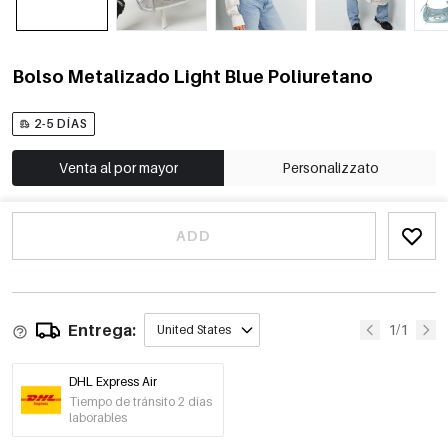
Bolso Metalizado Light Blue Poliuretano
2-5 DÍAS
Venta al por mayor
Personalizzato
ADD
Entrega:
1/1
United States
DHL Express Air
Tiempo de tránsito 2 días
laborables