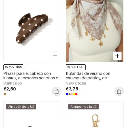
2-5 DÍAS
2-5 DÍAS
Pinzas para el cabello con
Bufandas de verano con
lunares, accesorios sencillos de
estampado paisley, de
PVC para uso diario
algodón, ideales para
MSRP €8,99
MSRP €10,99
vacaciones y uso diario.
€2,50
€3,75
Almacén de la UE
Almacén de la UE