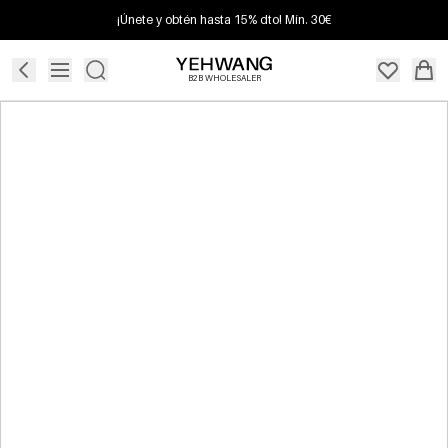
¡Únete y obtén hasta 15% dto! Mín. 30€
B2B WHOLESALER