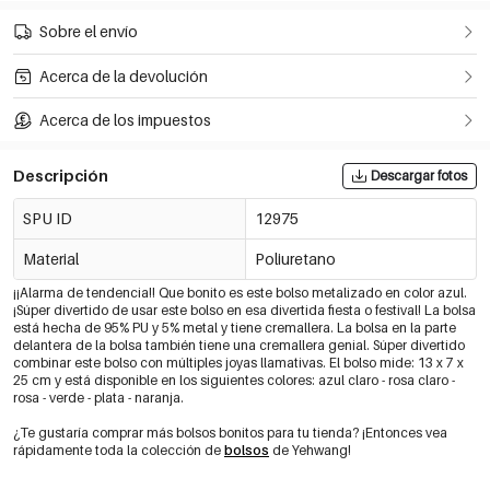
Sobre el envío
Acerca de la devolución
Acerca de los impuestos
Descripción
Descargar fotos
SPU ID
12975
Material
Poliuretano
¡¡Alarma de tendencia!! Que bonito es este bolso metalizado en color azul.
¡Súper divertido de usar este bolso en esa divertida fiesta o festival! La bolsa
está hecha de 95% PU y 5% metal y tiene cremallera. La bolsa en la parte
delantera de la bolsa también tiene una cremallera genial. Súper divertido
combinar este bolso con múltiples joyas llamativas. El bolso mide: 13 x 7 x
25 cm y está disponible en los siguientes colores: azul claro - rosa claro -
rosa - verde - plata - naranja.
¿Te gustaría comprar más bolsos bonitos para tu tienda? ¡Entonces vea
rápidamente toda la colección de
bolsos
de Yehwang!