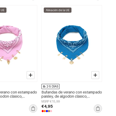
a UE
Almacén de la UE
2-5 DÍAS
verano con estampado
Bufandas de verano con estampado
godón clásico,
paisley, de algodón clásico,
a el día a día.
accesorios para el día a día.
MSRP €15,99
€4,95