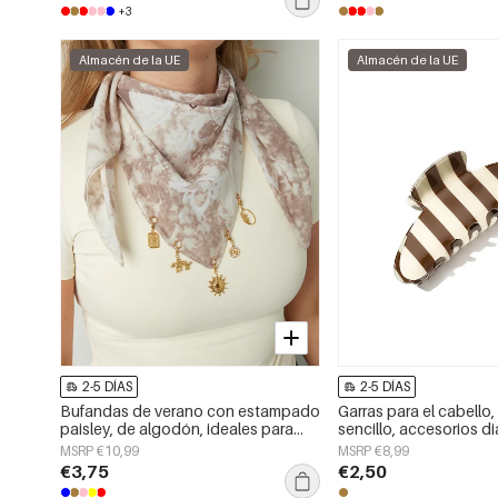
+3
Almacén de la UE
Almacén de la UE
2-5 DÍAS
2-5 DÍAS
Bufandas de verano con estampado
Garras para el cabello,
paisley, de algodón, ideales para
sencillo, accesorios di
vacaciones y uso diario.
MSRP €10,99
MSRP €8,99
€3,75
€2,50