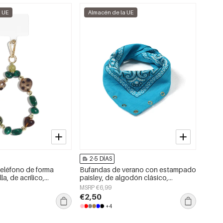
a UE
Almacén de la UE
2-5 DÍAS
eléfono de forma
Bufandas de verano con estampado
lla, de acrílico,
paisley, de algodón clásico,
so diario.
accesorios para el día a día.
MSRP €6,99
€2,50
+4