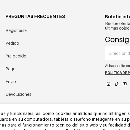
PREGUNTAS FRECUENTES
Boletín in
Recibe oferta
últimas colec
Registrarse
Consig
Pedido
Pre-pedido
Al hacer clic e
Pago
POLÍTICA DE 
Envío
Devoluciones
YEHWANG 
Almacén de China
as y funcionales, así como cookies analíticas que no infringen 
rda en su computadora, tableta o teléfono inteligente en su pri
Otras preguntas
as para el funcionamiento técnico del sitio web y su facilidad d