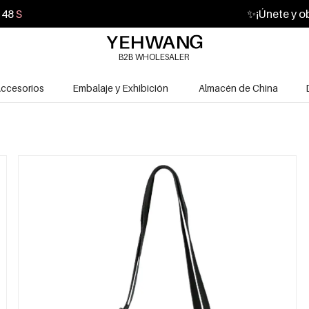
47
S
✨
¡Únete y o
B2B WHOLESALER
ccesorios
Embalaje y Exhibición
Almacén de China