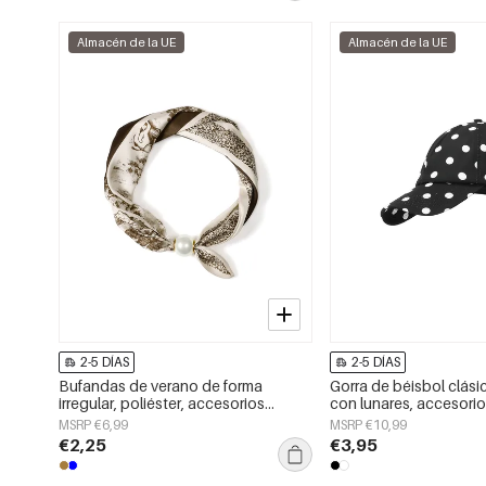
Almacén de la UE
Almacén de la UE
2-5 DÍAS
2-5 DÍAS
Bufandas de verano de forma
Gorra de béisbol clási
irregular, poliéster, accesorios
con lunares, accesorio 
diarios
MSRP €6,99
MSRP €10,99
€2,25
€3,95