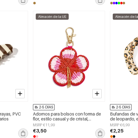
Almacén de la UE
Almacén de l
2-5 DÍAS
2-5 DÍAS
 rayas, PVC
Adornos para bolsos con forma de
Bufandas de 
arios
flor, estilo casual y de cristal,
de leopardo, e
accesorios diarios.
poliéster, acc
MSRP €11,99
MSRP €6,99
día.
€3,50
€2,25