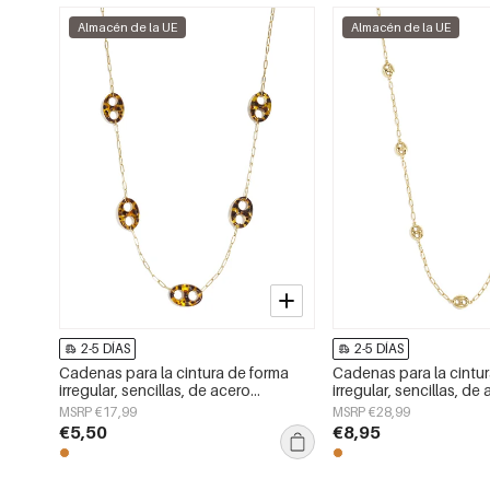
Almacén de la UE
Almacén de la UE
2-5 DÍAS
2-5 DÍAS
Cadenas para la cintura de forma
Cadenas para la cintu
irregular, sencillas, de acero
irregular, sencillas, de
inoxidable, accesorios de uso diario.
inoxidable, accesorios
MSRP €17,99
MSRP €28,99
€5,50
€8,95