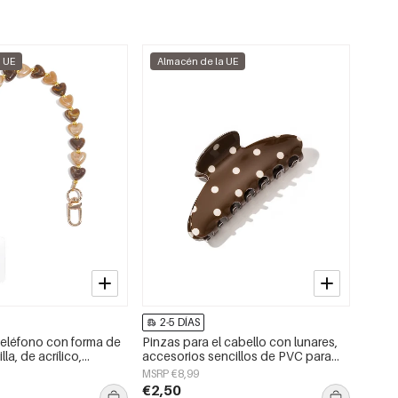
a UE
Almacén de la UE
2-5 DÍAS
eléfono con forma de
Pinzas para el cabello con lunares,
la, de acrílico,
accesorios sencillos de PVC para
io.
uso diario
MSRP €8,99
€2,50