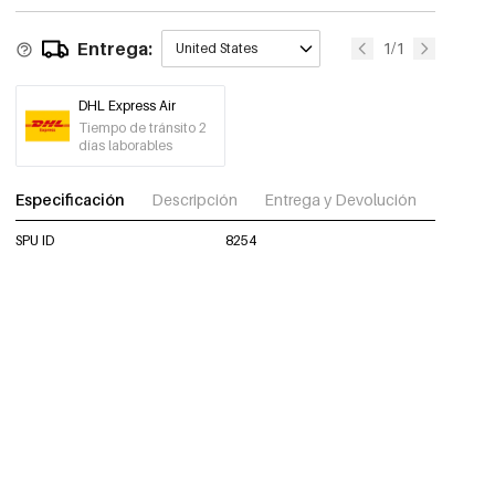
Entrega:
1/1
United States
DHL Express Air
Tiempo de tránsito 2
días laborables
Especificación
Descripción
Entrega y Devolución
Descar
SPU ID
8254