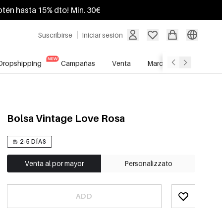
btén hasta 15% dto! Mín. 30€
Suscribirse
Iniciar sesión
Dropshipping
Campañas
Venta
Marcas
Servicio A
Bolsa Vintage Love Rosa
2-5 DÍAS
Venta al por mayor
Personalizzato
ADD