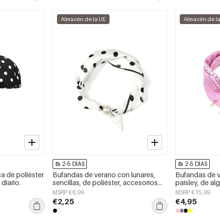
Almacén de la UE
Almacén de l
2-5 DÍAS
2-5 DÍAS
ca de poliéster
Bufandas de verano con lunares,
Bufandas de 
diario.
sencillas, de poliéster, accesorios
paisley, de al
para el día a día.
accesorios par
MSRP €6,99
MSRP €15,99
€2,25
€4,95