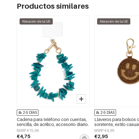
Productos similares
Almacén de la UE
Almacén de la UE
2-5 DÍAS
2-5 DÍAS
Cadena para teléfono con cuentas,
Llaveros para bolsos 
sencilla, de acrílico, accesorio diario.
sonriente, estilo casual
accesorios diarios.
MSRP €15,99
MSRP €9,99
€4,75
€2,95