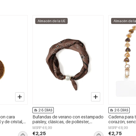
Almacén de la UE
Almacén de l
2-5 DÍAS
2-5 DÍAS
con cara
Bufandas de verano con estampado
Cadena para t
 y de cristal,
paisley, clásicas, de poliéster,
corazón, sencil
accesorios para el día a día.
accesorio diar
MSRP €6,99
MSRP €8,99
€2,25
€2,75