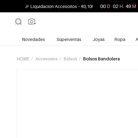
00
D
02
H
49
M
🎉 Liquidación Accesorios – €0,10!
Novedades
Súperventas
Joyas
Ropa
A
HOME
/
Accesorios
/
Bolsos
/
Bolsos Bandolera