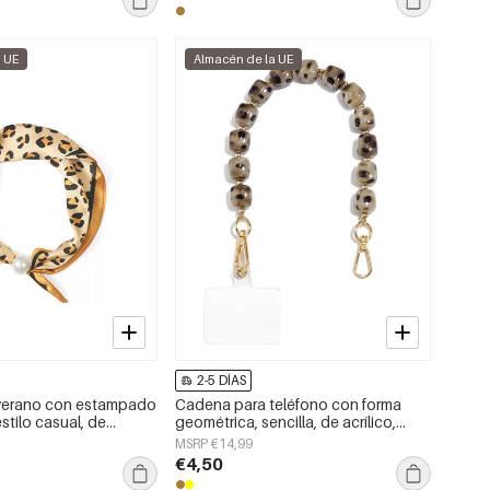
a UE
Almacén de la UE
2-5 DÍAS
verano con estampado
Cadena para teléfono con forma
stilo casual, de
geométrica, sencilla, de acrílico,
esorios para el día a
accesorio de uso diario.
MSRP €14,99
€4,50