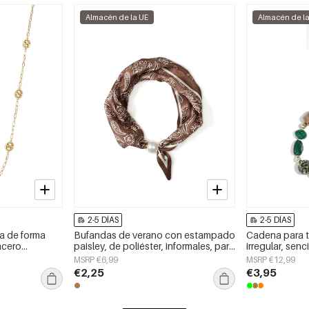
Almacén de la UE
Almacén de l
2-5 DÍAS
2-5 DÍAS
ra de forma
Bufandas de verano con estampado
Cadena para t
 acero
paisley, de poliéster, informales, para
irregular, senci
 de uso diario.
uso diario.
accesorio de u
MSRP €6,99
MSRP €12,99
€2,25
€3,95