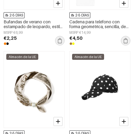
2-5 DÍAS
2-5 DÍAS
Bufandas de verano con
Cadena para teléfono con
estampado de leopardo, estilo
forma geométrica, sencilla, de
casual, de poliéster, accesorios
acrílico, accesorio de uso
MSRP €6,99
MSRP €14,99
para el día a día.
diario.
€2,25
€4,50
Almacén de la UE
Almacén de la UE
2-5 DÍAS
2-5 DÍAS