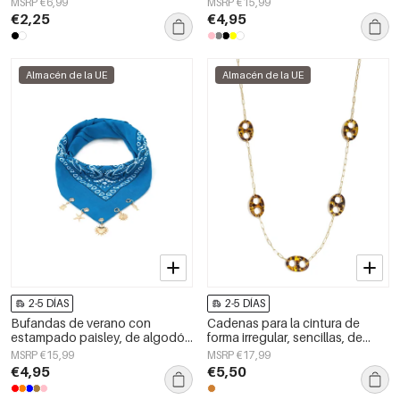
MSRP €6,99
MSRP €15,99
día.
€2,25
€4,95
Almacén de la UE
Almacén de la UE
2-5 DÍAS
2-5 DÍAS
Bufandas de verano con
Cadenas para la cintura de
estampado paisley, de algodón
forma irregular, sencillas, de
clásico, accesorios para el día a
acero inoxidable, accesorios de
MSRP €15,99
MSRP €17,99
día.
uso diario.
€4,95
€5,50