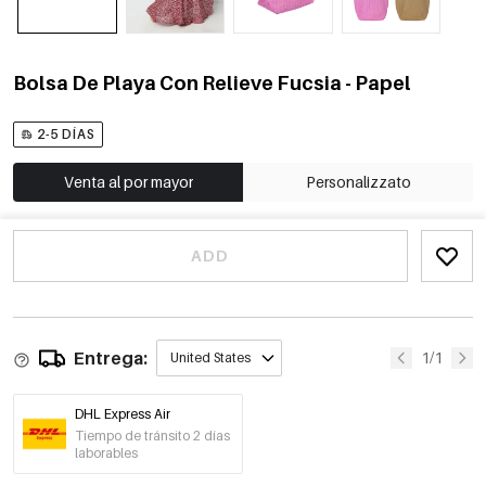
Bolsa De Playa Con Relieve Fucsia - Papel
2-5 DÍAS
Venta al por mayor
Personalizzato
ADD
Entrega:
1/1
United States
DHL Express Air
Tiempo de tránsito 2 días
laborables