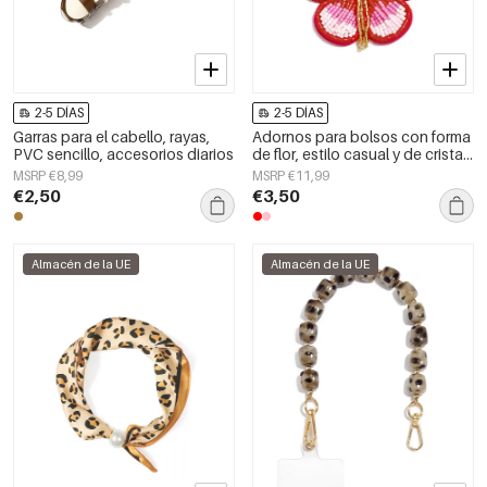
2-5 DÍAS
2-5 DÍAS
Garras para el cabello, rayas,
Adornos para bolsos con forma
PVC sencillo, accesorios diarios
de flor, estilo casual y de cristal,
accesorios diarios.
MSRP €8,99
MSRP €11,99
€2,50
€3,50
Almacén de la UE
Almacén de la UE