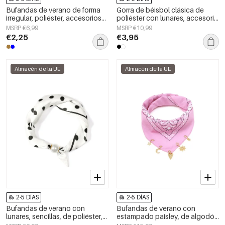
Bufandas de verano de forma
Gorra de béisbol clásica de
irregular, poliéster, accesorios
poliéster con lunares, accesorio
diarios
diario.
MSRP €6,99
MSRP €10,99
€2,25
€3,95
Almacén de la UE
Almacén de la UE
2-5 DÍAS
2-5 DÍAS
Bufandas de verano con
Bufandas de verano con
lunares, sencillas, de poliéster,
estampado paisley, de algodón
accesorios para el día a día.
clásico, accesorios para el día a