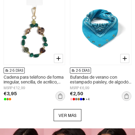
2-5 DÍAS
2-5 DÍAS
Cadena para teléfono de forma
Bufandas de verano con
irregular, sencilla, de acrílico,
estampado paisley, de algodón
accesorio de uso diario.
clásico, accesorios para el día a
MSRP €12,99
MSRP €6,99
día.
€3,95
€2,50
+4
VER MÁS