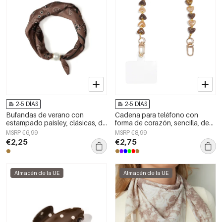
2-5 DÍAS
2-5 DÍAS
Bufandas de verano con
Cadena para teléfono con
estampado paisley, clásicas, de
forma de corazón, sencilla, de
poliéster, accesorios para el día
acrílico, accesorio diario.
MSRP €6,99
MSRP €8,99
a día.
€2,25
€2,75
Almacén de la UE
Almacén de la UE