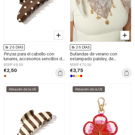
2-5 DÍAS
2-5 DÍAS
Pinzas para el cabello con
Bufandas de verano con
lunares, accesorios sencillos de
estampado paisley, de
PVC para uso diario
algodón, ideales para
MSRP €8,99
MSRP €10,99
vacaciones y uso diario.
€2,50
€3,75
Almacén de la UE
Almacén de la UE