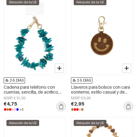
Almacén de la UE
Almacén de la UE
2-5 DÍAS
2-5 DÍAS
Cadena para teléfono con
Llaveros para bolsos con cara
cuentas, sencilla, de acrílico,
sonriente, estilo casual y de
accesorio diario.
cristal, accesorios diarios.
MSRP €15,99
MSRP €9,99
€4,75
€2,95
+3
Almacén de la UE
Almacén de la UE