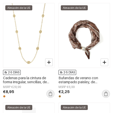
Almacén de la UE
Almacén de la UE
2-5 DÍAS
2-5 DÍAS
Cadenas para la cintura de
Bufandas de verano con
forma irregular, sencillas, de
estampado paisley, de
acero inoxidable, accesorios de
poliéster, informales, para uso
MSRP €28,99
MSRP €6,99
uso diario.
diario.
€8,95
€2,25
Almacén de la UE
Almacén de la UE