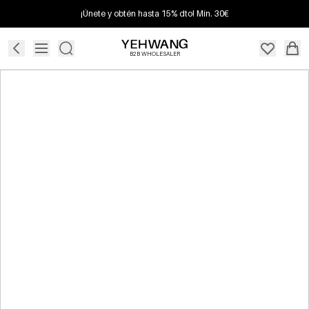
¡Únete y obtén hasta 15% dto! Mín. 30€
B2B WHOLESALER