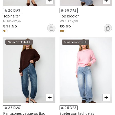
2-5 DÍAS
2-5 DÍAS
Top halter
Top bicolor
MSRP €32,99
MSRP €19,99
€11,95
€6,95
Almacén de la UE
Almacén de la UE
2-5 DÍAS
2-5 DÍAS
Pantalones vaqueros tipo
Suéter con tachuelas