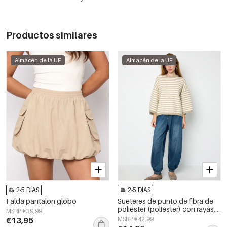
Productos similares
Almacén de la UE
Almacén de la UE
2-5 DÍAS
2-5 DÍAS
Falda pantalón globo
Suéteres de punto de fibra de
poliéster (poliéster) con rayas,
MSRP €39,99
ropa casual de otoño/invierno
€13,95
MSRP €42,99