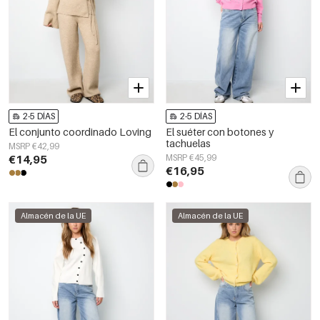
2-5 DÍAS
2-5 DÍAS
El conjunto coordinado Loving
El suéter con botones y
tachuelas
MSRP €42,99
€14,95
MSRP €45,99
€16,95
Almacén de la UE
Almacén de la UE