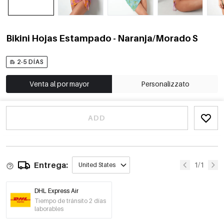
Bikini Hojas Estampado - Naranja/Morado S
2-5 DÍAS
Venta al por mayor
Personalizzato
ADD
Entrega:
1/1
United States
DHL Express Air
Tiempo de tránsito 2 días
laborables