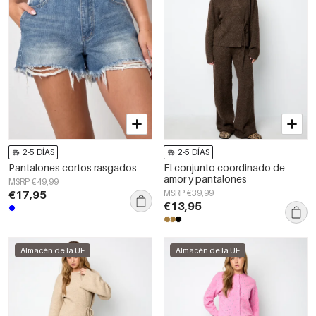
2-5 DÍAS
2-5 DÍAS
Pantalones cortos rasgados
El conjunto coordinado de
amor y pantalones
MSRP €49,99
€17,95
MSRP €39,99
€13,95
Almacén de la UE
Almacén de la UE