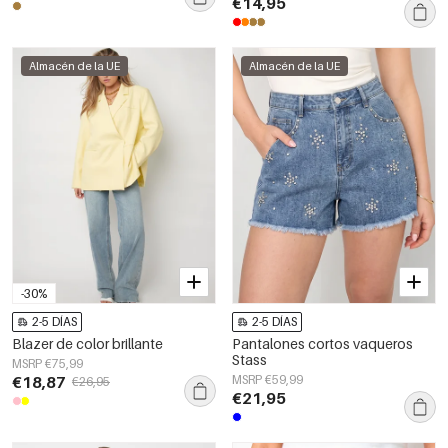
€14,95
Almacén de la UE
Almacén de la UE
-30%
2-5 DÍAS
2-5 DÍAS
Blazer de color brillante
Pantalones cortos vaqueros
Stass
MSRP €75,99
€18,87
MSRP €59,99
€26,95
€21,95