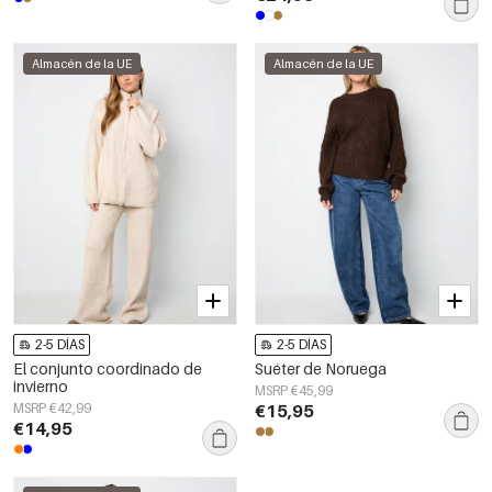
Almacén de la UE
Almacén de la UE
2-5 DÍAS
2-5 DÍAS
El conjunto coordinado de
Suéter de Noruega
invierno
MSRP €45,99
MSRP €42,99
€15,95
€14,95