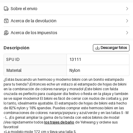
Sobre el envío
Acerca de la devolución
Acerca de los impuestos
Descripción
Descargar fotos
SPU ID
13111
Material
Nylon
¿Estás buscando un hermoso y moderno bikini con un bonito estampado
para tu tienda? ¡Entonces eche un vistazo al estampado de hojas de bikini
en la combinación de colores naranja y morado! ¡Este bikini con falda
cruzada es perfecto para cualquier día festivo o fiesta en la playa y también
se ve súper moderno! El bikini es fácil de cerrar con nudos de corbata y, por
lo tanto, idealmente ajustable. El estampado de hojas de bikini está hecho
de 82% nylon y 18% spandex. Puedes comprar este hermoso bikini en las
combinaciones de colores: naranja/púrpura y azul/verde y en las tallas S - M
- L. ¡Es genial ampliar la gama de tu tienda con estos bikinis de moda!
¡Vea rápidamente todos
los trajes de baño
de Yehwang y ordene sus
favoritos!
*La modelo mide 172 cm y lleva una talla S.