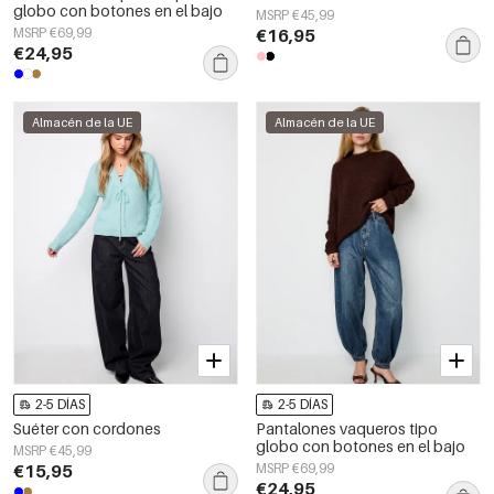
globo con botones en el bajo
MSRP €45,99
MSRP €69,99
€16,95
€24,95
Almacén de la UE
Almacén de la UE
2-5 DÍAS
2-5 DÍAS
Suéter con cordones
Pantalones vaqueros tipo
globo con botones en el bajo
MSRP €45,99
€15,95
MSRP €69,99
€24,95