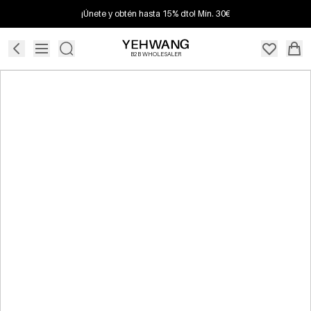
¡Únete y obtén hasta 15% dto! Mín. 30€
B2B WHOLESALER