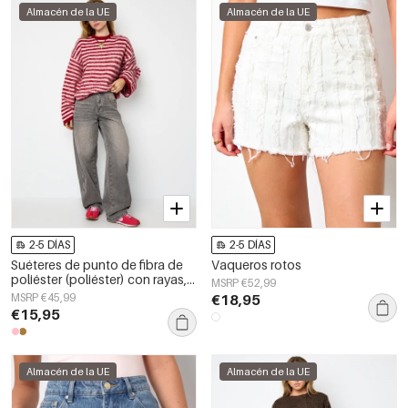
Almacén de la UE
Almacén de la UE
2-5 DÍAS
2-5 DÍAS
Suéteres de punto de fibra de
Vaqueros rotos
poliéster (poliéster) con rayas,
MSRP €52,99
ropa de otoño/invierno
MSRP €45,99
€18,95
€15,95
Almacén de la UE
Almacén de la UE