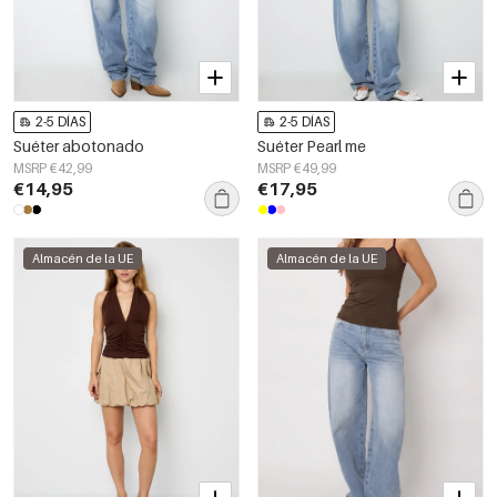
2-5 DÍAS
2-5 DÍAS
Suéter abotonado
Suéter Pearl me
MSRP €42,99
MSRP €49,99
€14,95
€17,95
Almacén de la UE
Almacén de la UE