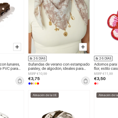
2-5 DÍAS
2-5 DÍAS
 con lunares,
Bufandas de verano con estampado
Adornos para 
de PVC para
paisley, de algodón, ideales para
flor, estilo cas
vacaciones y uso diario.
accesorios dia
MSRP €10,99
MSRP €11,99
€3,75
€3,50
Almacén de la UE
Almacén de l