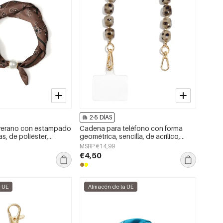
2-5 DÍAS
verano con estampado
Cadena para teléfono con forma
as, de poliéster,
geométrica, sencilla, de acrílico,
a el día a día.
accesorio de uso diario.
MSRP €14,99
€4,50
a UE
Almacén de la UE