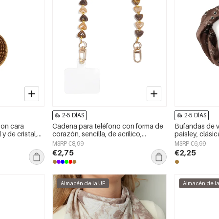
2-5 DÍAS
2-5 DÍAS
con cara
Cadena para teléfono con forma de
Bufandas de 
 y de cristal,
corazón, sencilla, de acrílico,
paisley, clásic
accesorio diario.
accesorios par
MSRP €8,99
MSRP €6,99
€2,75
€2,25
Almacén de la UE
Almacén de l