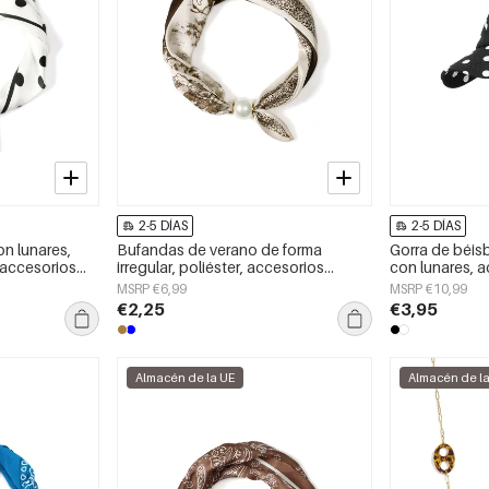
2-5 DÍAS
2-5 DÍAS
n lunares,
Bufandas de verano de forma
Gorra de béisb
, accesorios
irregular, poliéster, accesorios
con lunares, a
diarios
MSRP €6,99
MSRP €10,99
€2,25
€3,95
Almacén de la UE
Almacén de l