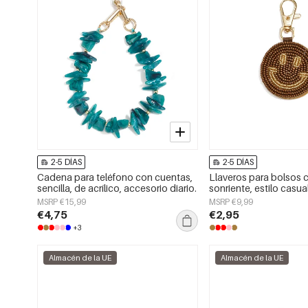
2-5 DÍAS
2-5 DÍAS
Cadena para teléfono con cuentas,
Llaveros para bolsos 
sencilla, de acrílico, accesorio diario.
sonriente, estilo casual
accesorios diarios.
MSRP €15,99
MSRP €9,99
€4,75
€2,95
+3
Almacén de la UE
Almacén de la UE