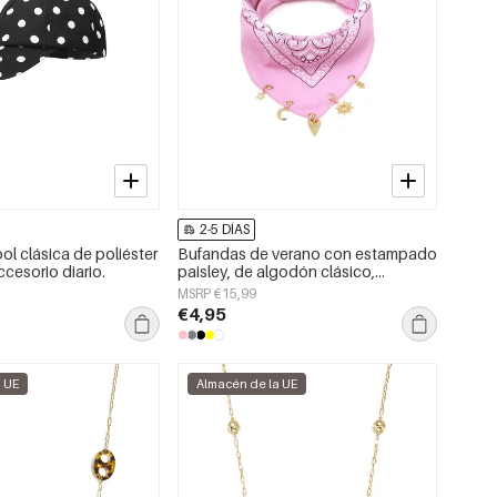
2-5 DÍAS
ol clásica de poliéster
Bufandas de verano con estampado
ccesorio diario.
paisley, de algodón clásico,
accesorios para el día a día.
MSRP €15,99
€4,95
a UE
Almacén de la UE