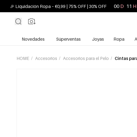
00
D
11
H
🎉 Liquidación Ropa – €0,99 | 75% OFF | 30% OFF
Novedades
Súperventas
Joyas
Ropa
A
HOME
/
Accesorios
/
Accesorios para el Pelo
/
Cintas par