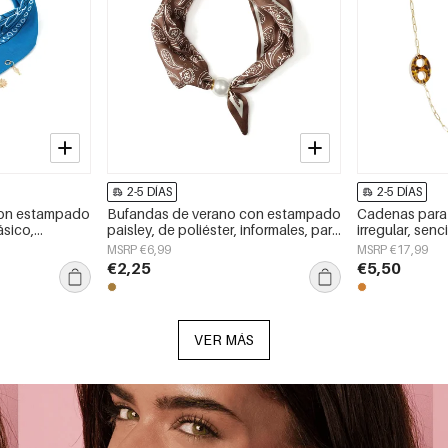
2-5 DÍAS
2-5 DÍAS
con estampado
Bufandas de verano con estampado
Cadenas para 
ásico,
paisley, de poliéster, informales, para
irregular, senc
a día.
uso diario.
inoxidable, ac
MSRP €6,99
MSRP €17,99
€2,25
€5,50
VER MÁS