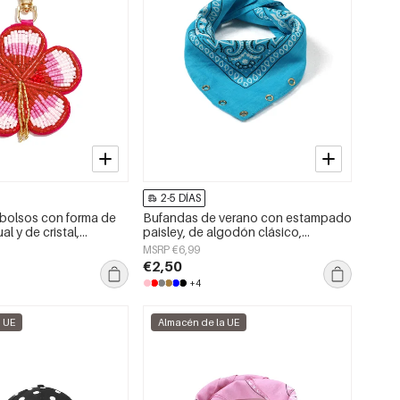
2-5 DÍAS
bolsos con forma de
Bufandas de verano con estampado
ual y de cristal,
paisley, de algodón clásico,
rios.
accesorios para el día a día.
MSRP €6,99
€2,50
+4
a UE
Almacén de la UE