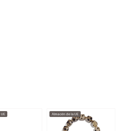
a UE
Almacén de la UE