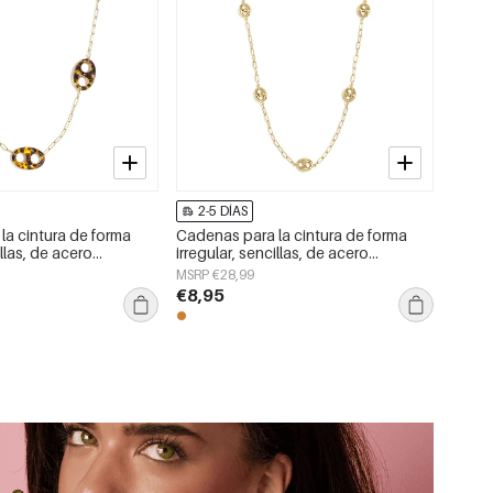
2-5 DÍAS
la cintura de forma
Cadenas para la cintura de forma
illas, de acero
irregular, sencillas, de acero
cesorios de uso diario.
inoxidable, accesorios de uso diario.
MSRP €28,99
€8,95