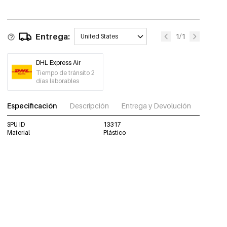
Entrega:
1/1
United States
DHL Express Air
Tiempo de tránsito 2
días laborables
Especificación
Descripción
Entrega y Devolución
Descar
SPU ID
13317
Material
Plástico