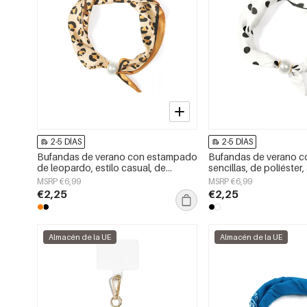
2-5 DÍAS
2-5 DÍAS
Bufandas de verano con estampado
Bufandas de verano co
de leopardo, estilo casual, de
sencillas, de poliéster
poliéster, accesorios para el día a
para el día a día.
MSRP €6,99
MSRP €6,99
día.
€2,25
€2,25
Almacén de la UE
Almacén de la UE