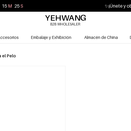
15
M
24
S
✨
¡Únete y o
B2B WHOLESALER
ccesorios
Embalaje y Exhibición
Almacén de China
a el Pelo