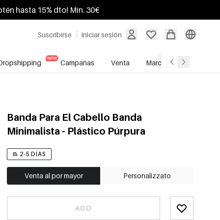
btén hasta 15% dto! Mín. 30€
Suscribirse
Iniciar sesión
Dropshipping
Campañas
Venta
Marcas
Servicio A
Banda Para El Cabello Banda
Minimalista - Plástico Púrpura
2-5 DÍAS
Venta al por mayor
Personalizzato
ADD