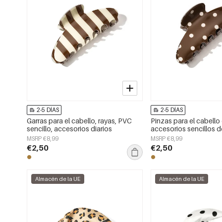
2-5 DÍAS
2-5 DÍAS
Garras para el cabello, rayas, PVC
Pinzas para el cabello
sencillo, accesorios diarios
accesorios sencillos 
uso diario
MSRP €8,99
MSRP €8,99
€2,50
€2,50
Almacén de la UE
Almacén de la UE