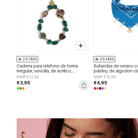
2-5 DÍAS
2-5 DÍAS
Cadena para teléfono de forma
Bufandas de verano 
irregular, sencilla, de acrílico,
paisley, de algodón cl
accesorio de uso diario.
accesorios para el día 
MSRP €12,99
MSRP €15,99
€3,95
€4,95