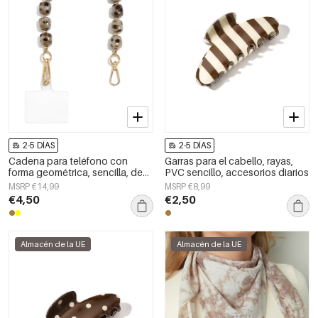
2-5 DÍAS
2-5 DÍAS
Cadena para teléfono con
Garras para el cabello, rayas,
forma geométrica, sencilla, de
PVC sencillo, accesorios diarios
acrílico, accesorio de uso
MSRP €14,99
MSRP €8,99
diario.
€4,50
€2,50
Almacén de la UE
Almacén de la UE