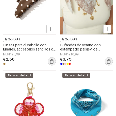
2-5 DÍAS
2-5 DÍAS
Pinzas para el cabello con
Bufandas de verano con
lunares, accesorios sencillos de
estampado paisley, de
PVC para uso diario
algodón, ideales para
MSRP €8,99
MSRP €10,99
vacaciones y uso diario.
€2,50
€3,75
Almacén de la UE
Almacén de la UE