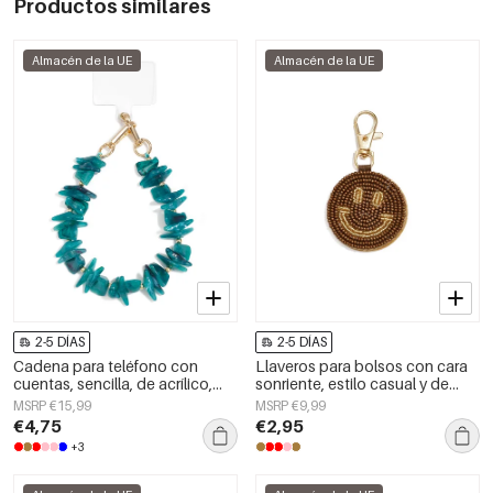
Productos similares
Almacén de la UE
Almacén de la UE
2-5 DÍAS
2-5 DÍAS
Cadena para teléfono con
Llaveros para bolsos con cara
cuentas, sencilla, de acrílico,
sonriente, estilo casual y de
accesorio diario.
cristal, accesorios diarios.
MSRP €15,99
MSRP €9,99
€4,75
€2,95
+3