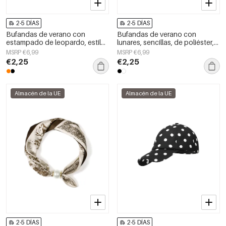
2-5 DÍAS
2-5 DÍAS
Bufandas de verano con
Bufandas de verano con
estampado de leopardo, estilo
lunares, sencillas, de poliéster,
casual, de poliéster, accesorios
accesorios para el día a día.
MSRP €6,99
MSRP €6,99
para el día a día.
€2,25
€2,25
Almacén de la UE
Almacén de la UE
2-5 DÍAS
2-5 DÍAS