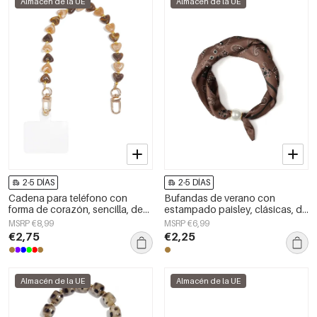
Almacén de la UE
Almacén de la UE
2-5 DÍAS
2-5 DÍAS
Cadena para teléfono con
Bufandas de verano con
forma de corazón, sencilla, de
estampado paisley, clásicas, de
acrílico, accesorio diario.
poliéster, accesorios para el día
MSRP €8,99
MSRP €6,99
a día.
€2,75
€2,25
Almacén de la UE
Almacén de la UE