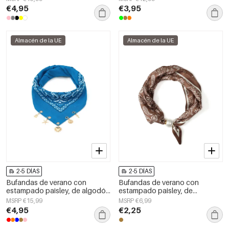
día.
€4,95
€3,95
Almacén de la UE
Almacén de la UE
2-5 DÍAS
2-5 DÍAS
Bufandas de verano con
Bufandas de verano con
estampado paisley, de algodón
estampado paisley, de
clásico, accesorios para el día a
poliéster, informales, para uso
MSRP €15,99
MSRP €6,99
día.
diario.
€4,95
€2,25