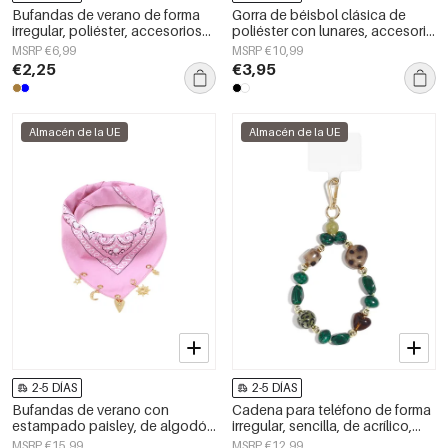
Bufandas de verano de forma
Gorra de béisbol clásica de
irregular, poliéster, accesorios
poliéster con lunares, accesorio
diarios
diario.
MSRP €6,99
MSRP €10,99
€2,25
€3,95
Almacén de la UE
Almacén de la UE
2-5 DÍAS
2-5 DÍAS
Bufandas de verano con
Cadena para teléfono de forma
estampado paisley, de algodón
irregular, sencilla, de acrílico,
clásico, accesorios para el día a
accesorio de uso diario.
MSRP €15,99
MSRP €12,99