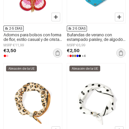
2-5 DÍAS
2-5 DÍAS
Adornos para bolsos con forma
Bufandas de verano con
de flor, estilo casual y de cristal,
estampado paisley, de algodón
accesorios diarios.
clásico, accesorios para el día a
MSRP €11,99
MSRP €6,99
día.
€3,50
€2,50
+4
Almacén de la UE
Almacén de la UE