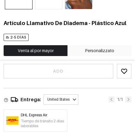
Artículo Llamativo De Diadema - Plástico Azul
2-5 DÍAS
Venta al por mayor
Personalizzato
ADD
Entrega:
1/1
United States
DHL Express Air
Tiempo de tránsito 2 días
laborables