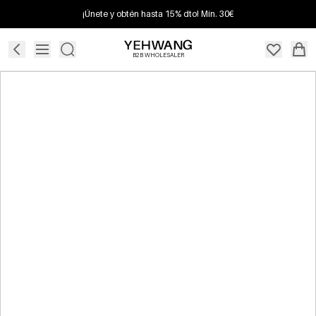
¡Únete y obtén hasta 15% dto! Mín. 30€
B2B WHOLESALER