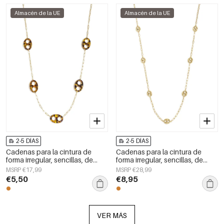
Almacén de la UE
Almacén de la UE
2-5 DÍAS
2-5 DÍAS
Cadenas para la cintura de
Cadenas para la cintura de
forma irregular, sencillas, de
forma irregular, sencillas, de
acero inoxidable, accesorios de
acero inoxidable, accesorios de
MSRP €17,99
MSRP €28,99
uso diario.
uso diario.
€5,50
€8,95
VER MÁS