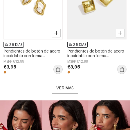
2-5 DÍAS
2-5 DÍAS
Pendientes de botón de acero
Pendientes de botón de acero
inoxidable con forma
inoxidable con forma
geométrica, sencillos, de la
geométrica, sencillos, de la
MSRP €12,99
MSRP €12,99
serie Daily Simple, joyería para
serie Daily Simple, joyería para
€3,95
€3,95
mujer.
mujer.
VER MÁS