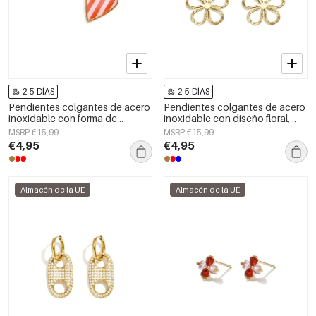
2-5 DÍAS
2-5 DÍAS
Pendientes colgantes de acero
Pendientes colgantes de acero
inoxidable con forma de
inoxidable con diseño floral,
corazón, sencillos, de la serie
serie Daily Simple, joyería para
MSRP €15,99
MSRP €15,99
Daily Simple, joyería para mujer.
mujer
€4,95
€4,95
Almacén de la UE
Almacén de la UE