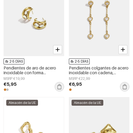
2-5 DÍAS
2-5 DÍAS
Pendientes de aro de acero
Pendientes colgantes de acero
inoxidable con forma
inoxidable con cadena,
geométrica, sencillos, de la
elegantes, ideales para
MSRP €19,99
MSRP €22,99
serie Daily Simple, joyería para
reuniones o fiestas. Colección
€5,95
€6,95
mujer.
de lujo para mujer.
Almacén de la UE
Almacén de la UE