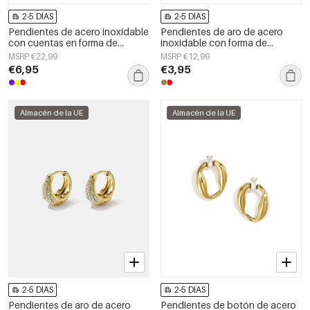
2-5 DÍAS
2-5 DÍAS
Pendientes de acero inoxidable
Pendientes de aro de acero
con cuentas en forma de
inoxidable con forma de
corazón, sencillos, de la serie
corazón, sencillos, de la serie
MSRP €22,99
MSRP €12,99
Daily Simple. Joyería para mujer.
Daily Simple, joyería para mujer.
€6,95
€3,95
Almacén de la UE
Almacén de la UE
2-5 DÍAS
2-5 DÍAS
Pendientes de aro de acero
Pendientes de botón de acero