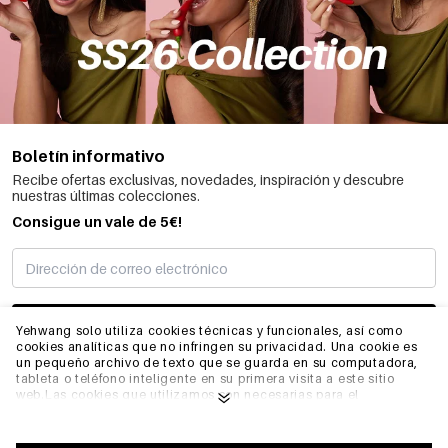
Boletín informativo
Recibe ofertas exclusivas, novedades, inspiración y descubre
nuestras últimas colecciones.
Consigue un vale de 5€!
SUSCRIBIRME
Yehwang solo utiliza cookies técnicas y funcionales, así como
cookies analíticas que no infringen su privacidad. Una cookie es
un pequeño archivo de texto que se guarda en su computadora,
tableta o teléfono inteligente en su primera visita a este sitio
INFORMACIÓN
web.Las cookies que utilizamos son necesarias para el
funcionamiento técnico del sitio web y su facilidad de uso.
Permiten que el sitio web funcione correctamente y recuerden,
por ejemplo, sus preferencias. También nos permiten optimizar