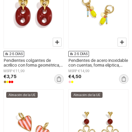
2-5 DÍAS
2-5 DÍAS
Pendientes colgantes de
Pendientes de acero inoxidable
acrílico con forma geométrica,
con cuentas, forma elíptica,
estilo casual y sencillo para uso
lindos, de la serie Daily Simple,
MSRP €11,99
MSRP €14,99
diario. Joyería para mujer.
joyería para mujer
€3,75
€4,50
Almacén de la UE
Almacén de la UE