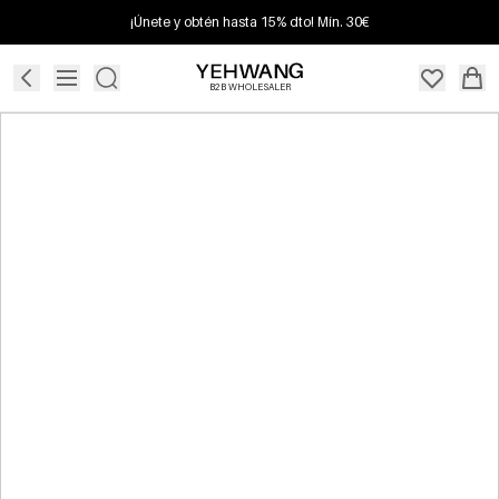
¡Únete y obtén hasta 15% dto! Mín. 30€
B2B WHOLESALER