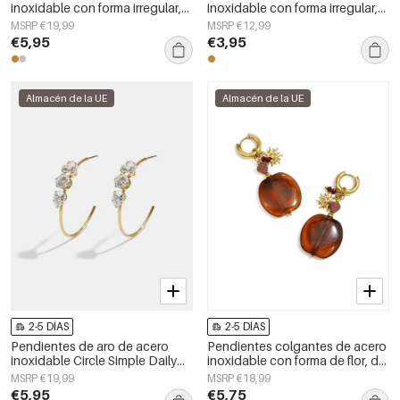
inoxidable con forma irregular,
inoxidable con forma irregular,
sencillos, de la serie Daily
sencillos, de la serie Daily
MSRP €19,99
MSRP €12,99
Simple, joyería para mujer.
Simple, joyería para mujer.
€5,95
€3,95
Almacén de la UE
Almacén de la UE
2-5 DÍAS
2-5 DÍAS
Pendientes de aro de acero
Pendientes colgantes de acero
inoxidable Circle Simple Daily
inoxidable con forma de flor, de
Simple Series Joyería para mujer
la serie Daily Simple, joyería para
MSRP €19,99
MSRP €18,99
mujer.
€5,95
€5,75