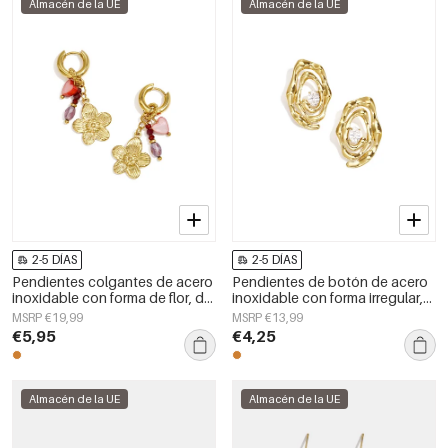
Almacén de la UE
Almacén de la UE
2-5 DÍAS
2-5 DÍAS
Pendientes colgantes de acero
Pendientes de botón de acero
inoxidable con forma de flor, de
inoxidable con forma irregular,
la serie Daily Simple, joyería para
sencillos, de la serie Daily
MSRP €19,99
MSRP €13,99
mujer.
Simple, joyería para mujer.
€5,95
€4,25
Almacén de la UE
Almacén de la UE