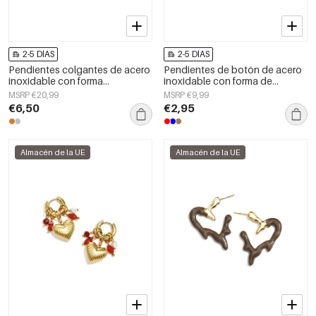
2-5 DÍAS
2-5 DÍAS
Pendientes colgantes de acero
Pendientes de botón de acero
inoxidable con forma
inoxidable con forma de
geométrica, sencillos para el día
corazón, sencillos, de la serie
MSRP €20,99
MSRP €9,99
a día, de la serie Simple. Joyería
Daily Simple, joyería para mujer.
€6,50
€2,95
para mujer.
Almacén de la UE
Almacén de la UE