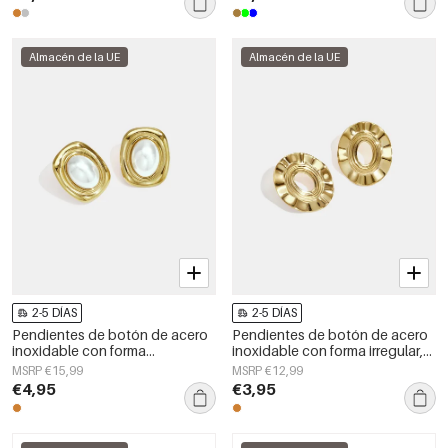
Almacén de la UE
Almacén de la UE
2-5 DÍAS
2-5 DÍAS
Pendientes de botón de acero
Pendientes de botón de acero
inoxidable con forma
inoxidable con forma irregular,
geométrica, sencillos, de la
sencillos, de la serie Daily
MSRP €15,99
MSRP €12,99
serie Daily Simple, joyería para
Simple, joyería para mujer.
€4,95
€3,95
mujer.