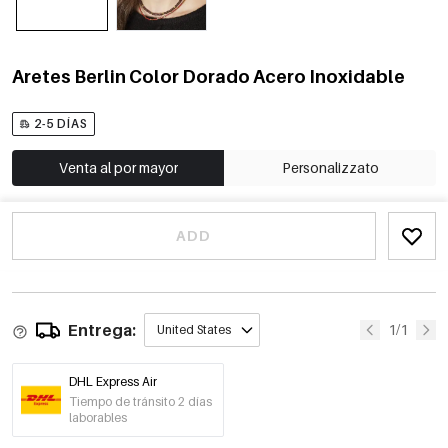
Aretes Berlin Color Dorado Acero Inoxidable
2-5 DÍAS
Venta al por mayor
Personalizzato
ADD
Entrega:
1/1
United States
DHL Express Air
Tiempo de tránsito 2 días
laborables