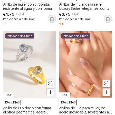
Anillo de mujer con circonita,
Anillos de mujer de la serie
resistente al agua y con forma
Luxury Series, elegantes, con
de flor, de acero inoxidable y
forma irregular de corazón, de
€1,73
€3,75
€2,04
€4,41
color dorado.
acero inoxidable, resistentes al
Pedido mínimo de 1 ud.
Pedido mínimo de 1 ud.
agua y con circonitas color oro.
Almacén de China
Almacén de China
-15%
-15%
13-25 DÍAS
13-25 DÍAS
Anillo de lujo diario con forma
Anillos de lujo para mujer, de
elíptica geométrica, acero
acero inoxidable, resistentes al