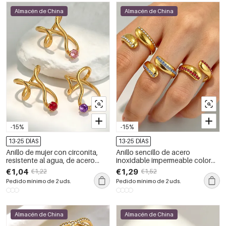
Almacén de China
Almacén de China
-15%
-15%
13-25 DÍAS
13-25 DÍAS
Anillo de mujer con circonita,
Anillo sencillo de acero
resistente al agua, de acero
inoxidable impermeable color
inoxidable y forma irregular
dorado con diamantes de
€1,04
€1,29
€1,22
€1,52
simple.
imitación para mujer.
Pedido mínimo de 2 uds.
Pedido mínimo de 2 uds.
Almacén de China
Almacén de China