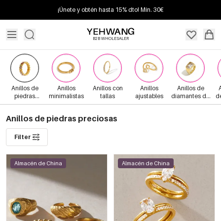
¡Únete y obtén hasta 15% dto! Mín. 30€
B2B WHOLESALER
Anillos de
Anillos
Anillos con
Anillos
Anillos de
A
piedras
minimalistas
tallas
ajustables
diamantes de
d
preciosas
imitación
Anillos de piedras preciosas
Filter
Almacén de China
Almacén de China