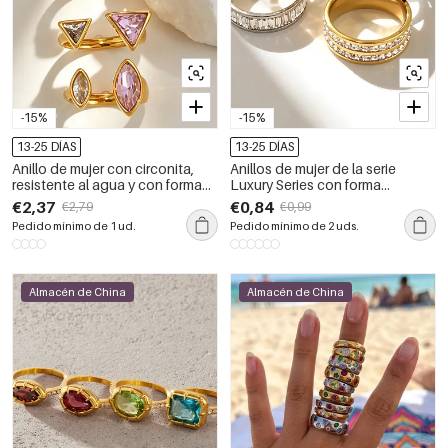
-15%
-15%
13-25 DÍAS
13-25 DÍAS
Anillo de mujer con circonita,
Anillos de mujer de la serie
resistente al agua y con forma
Luxury Series con forma
geométrica simple, de acero
geométrica simple, de acero
€2,37
€0,84
€2,79
€0,99
inoxidable y color dorado.
inoxidable, resistentes al agua y
Pedido mínimo de 1 ud.
Pedido mínimo de 2 uds.
con diamantes de imitación
color dorado.
Almacén de China
Almacén de China