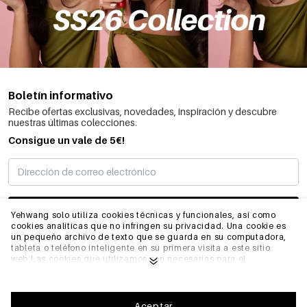
Boletín informativo
Recibe ofertas exclusivas, novedades, inspiración y descubre
nuestras últimas colecciones.
Consigue un vale de 5€!
SUSCRIBIRME
Yehwang solo utiliza cookies técnicas y funcionales, así como
cookies analíticas que no infringen su privacidad. Una cookie es
un pequeño archivo de texto que se guarda en su computadora,
tableta o teléfono inteligente en su primera visita a este sitio
INFORMACIÓN
web.Las cookies que utilizamos son necesarias para el
funcionamiento técnico del sitio web y su facilidad de uso.
Permiten que el sitio web funcione correctamente y recuerden,
por ejemplo, sus preferencias. También nos permiten optimizar
GENERAL
nuestro sitio web.Para garantizar una buena experiencia de
Aceptar