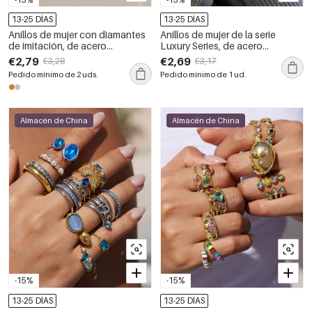
13-25 DÍAS
13-25 DÍAS
Anillos de mujer con diamantes
Anillos de mujer de la serie
de imitación, de acero
Luxury Series, de acero
inoxidable, resistentes al agua y
inoxidable con forma irregular,
€2,79
€2,69
€3,28
€3,17
con forma geométrica.
resistentes al agua y con
Pedido mínimo de 2 uds.
Pedido mínimo de 1 ud.
circonitas color oro.
Almacén de China
Almacén de China
-15%
-15%
13-25 DÍAS
13-25 DÍAS