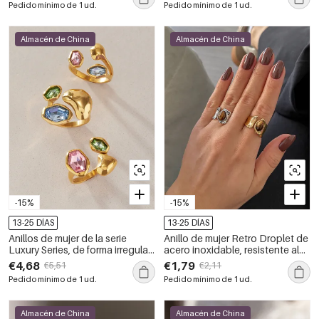
Pedido mínimo de 1 ud.
Pedido mínimo de 1 ud.
Almacén de China
Almacén de China
-15%
-15%
13-25 DÍAS
13-25 DÍAS
Anillos de mujer de la serie
Anillo de mujer Retro Droplet de
Luxury Series, de forma irregular
acero inoxidable, resistente al
sencilla, de acero inoxidable,
agua, color dorado, con piedras
€4,68
€1,79
€5,51
€2,11
resistentes al agua y con
preciosas naturales.
Pedido mínimo de 1 ud.
Pedido mínimo de 1 ud.
circonitas color oro.
Almacén de China
Almacén de China