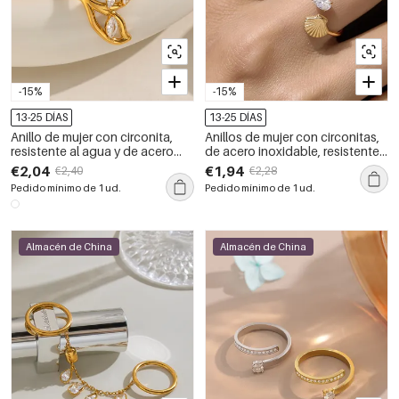
-15%
-15%
13-25 DÍAS
13-25 DÍAS
Anillo de mujer con circonita,
Anillos de mujer con circonitas,
resistente al agua y de acero
de acero inoxidable, resistentes
inoxidable con forma irregular y
al agua, con forma de concha y
€2,04
€1,94
€2,40
€2,28
color dorado.
estilo oceánico.
Pedido mínimo de 1 ud.
Pedido mínimo de 1 ud.
Almacén de China
Almacén de China