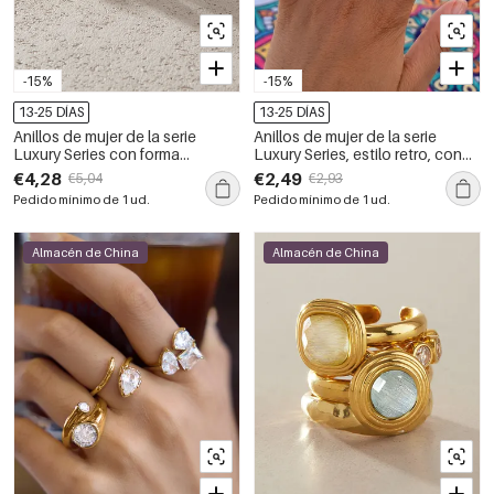
-15%
-15%
13-25 DÍAS
13-25 DÍAS
Anillos de mujer de la serie
Anillos de mujer de la serie
Luxury Series con forma
Luxury Series, estilo retro, con
geométrica dulce, de acero
forma irregular, de acero
€4,28
€2,49
€5,04
€2,93
inoxidable, resistentes al agua y
inoxidable, resistentes al agua y
Pedido mínimo de 1 ud.
Pedido mínimo de 1 ud.
con circonitas color oro.
con circonitas color oro.
Almacén de China
Almacén de China