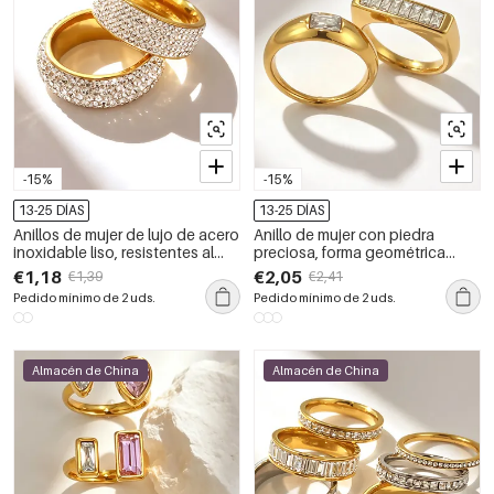
-15%
-15%
13-25 DÍAS
13-25 DÍAS
Anillos de mujer de lujo de acero
Anillo de mujer con piedra
inoxidable liso, resistentes al
preciosa, forma geométrica
agua y con diamantes de
simple, acero inoxidable,
€1,18
€2,05
€1,39
€2,41
imitación color oro.
resistente al agua, color dorado
Pedido mínimo de 2 uds.
Pedido mínimo de 2 uds.
y circonita.
Almacén de China
Almacén de China