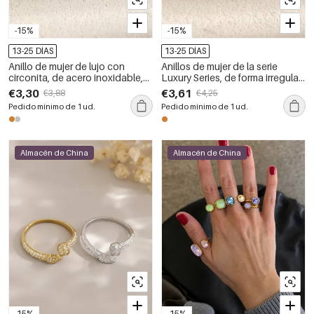
-15%
-15%
13-25 DÍAS
13-25 DÍAS
Anillo de mujer de lujo con
Anillos de mujer de la serie
circonita, de acero inoxidable,
Luxury Series, de forma irregular
resistente al agua, de forma
sencilla, de acero inoxidable,
€3,30
€3,61
€3,88
€4,25
irregular y estilo oceánico.
resistentes al agua y con
Pedido mínimo de 1 ud.
Pedido mínimo de 1 ud.
circonitas color oro.
Almacén de China
Almacén de China
-15%
-15%