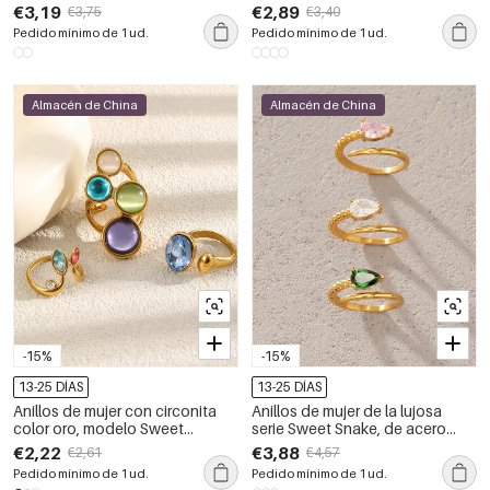
inoxidable, resistente al agua,
agua, con circonitas y forma
€3,19
€2,89
€3,75
€3,40
color dorado, circonita.
irregular, ideales para uso diario.
Pedido mínimo de 1 ud.
Pedido mínimo de 1 ud.
Almacén de China
Almacén de China
-15%
-15%
13-25 DÍAS
13-25 DÍAS
Anillos de mujer con circonita
Anillos de mujer de la lujosa
color oro, modelo Sweet
serie Sweet Snake, de acero
Droplet, de la serie Romantic,
inoxidable, resistentes al agua y
€2,22
€3,88
€2,61
€4,57
impermeables y con diseño de
con circonitas color oro.
Pedido mínimo de 1 ud.
Pedido mínimo de 1 ud.
gota dulce.