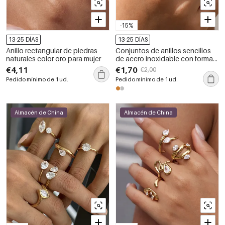
-15%
13-25 DÍAS
13-25 DÍAS
Anillo rectangular de piedras
Conjuntos de anillos sencillos
naturales color oro para mujer
de acero inoxidable con forma
irregular y resistente al agua,
€4,11
€1,70
€2,00
color dorado, con circonitas.
Pedido mínimo de 1 ud.
Pedido mínimo de 1 ud.
Almacén de China
Almacén de China