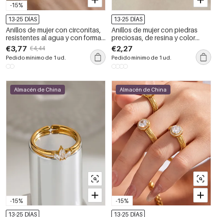
-15%
13-25 DÍAS
13-25 DÍAS
Anillos de mujer con circonitas,
Anillos de mujer con piedras
resistentes al agua y con forma
preciosas, de resina y color
geométrica, de acero inoxidable
dorado, con forma geométrica.
€3,77
€2,27
€4,44
y color dorado.
Pedido mínimo de 1 ud.
Pedido mínimo de 1 ud.
Almacén de China
Almacén de China
-15%
-15%
13-25 DÍAS
13-25 DÍAS