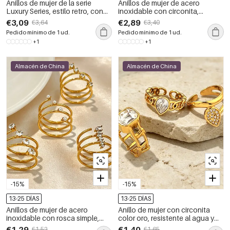
Anillos de mujer de la serie
Anillos de mujer de acero
Luxury Series, estilo retro, con
inoxidable con circonita,
forma irregular, de acero
resistentes al agua y de forma
€3,09
€2,89
€3,64
€3,40
inoxidable, resistentes al agua y
irregular, de la serie Luxury
Pedido mínimo de 1 ud.
Pedido mínimo de 1 ud.
con circonitas color oro.
Series.
+1
+1
Almacén de China
Almacén de China
-15%
-15%
13-25 DÍAS
13-25 DÍAS
Anillos de mujer de acero
Anillo de mujer con circonita
inoxidable con rosca simple,
color oro, resistente al agua y
resistentes al agua y con
diseño de gota, de acero
€1,29
€1,40
€1,52
€1,65