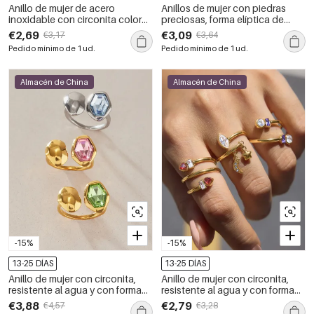
Anillo de mujer de acero
Anillos de mujer con piedras
inoxidable con circonita color
preciosas, forma elíptica de
oro, diseño calado en forma de
gota, de acero inoxidable,
€2,69
€3,09
€3,17
€3,64
gota y resistente al agua.
resistentes al agua y de color
Pedido mínimo de 1 ud.
Pedido mínimo de 1 ud.
dorado.
Almacén de China
Almacén de China
-15%
-15%
13-25 DÍAS
13-25 DÍAS
Anillo de mujer con circonita,
Anillo de mujer con circonita,
resistente al agua y con forma
resistente al agua y con forma
geométrica simple, de acero
geométrica simple, de acero
€3,88
€2,79
€4,57
€3,28
inoxidable y color dorado.
inoxidable y color dorado.