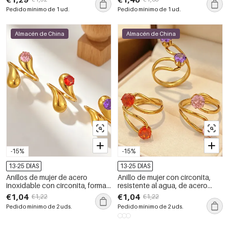
piedras preciosas, color
inoxidable.
Pedido mínimo de 1 ud.
Pedido mínimo de 1 ud.
dorado.
Almacén de China
Almacén de China
-15%
-15%
13-25 DÍAS
13-25 DÍAS
Anillos de mujer de acero
Anillo de mujer con circonita,
inoxidable con circonita, forma
resistente al agua, de acero
irregular y resistentes al agua,
inoxidable y forma irregular
€1,04
€1,04
€1,22
€1,22
de la serie Simple, de la serie
simple.
Pedido mínimo de 2 uds.
Pedido mínimo de 2 uds.
Simple.