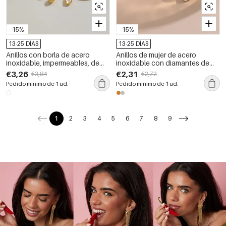
-15%
-15%
13-25 DÍAS
13-25 DÍAS
Anillos con borla de acero
Anillos de mujer de acero
inoxidable, impermeables, de
inoxidable con diamantes de
color dorado y con circonitas.
imitación, resistentes al agua y
€3,26
€2,31
€3,84
€2,72
con forma geométrica, de la
Pedido mínimo de 1 ud.
Pedido mínimo de 1 ud.
serie Simple, con forma
geométrica y diseño
geométrico.
1
2
3
4
5
6
7
8
9