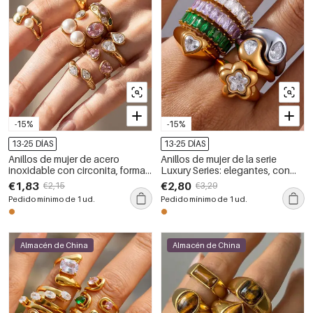
-15%
-15%
13-25 DÍAS
13-25 DÍAS
Anillos de mujer de acero
Anillos de mujer de la serie
inoxidable con circonita, forma
Luxury Series: elegantes, con
irregular y diseño lujoso,
forma de corazón rectangular,
€1,83
€2,80
€2,15
€3,29
resistentes al agua.
de acero inoxidable, resistentes
Pedido mínimo de 1 ud.
Pedido mínimo de 1 ud.
al agua y con circonitas color
oro.
Almacén de China
Almacén de China