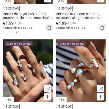
-15%
-15%
13-25 DÍAS
13-25 DÍAS
Anillos de mujer con piedras
Anillo de mujer con circonita,
preciosas, de acero inoxidable,
resistente al agua, de acero
resistentes al agua y con diseño
inoxidable y forma irregular
€1,59
€1,99
€1,87
€2,34
sencillo de gotas en color
simple.
Pedido mínimo de 1 ud.
Pedido mínimo de 1 ud.
dorado.
+1
Almacén de China
Almacén de China
-15%
-15%
13-25 DÍAS
13-25 DÍAS