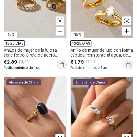
-15%
-15%
13-25 DÍAS
13-25 DÍAS
Anillos de mujer de la lujosa
Anillo de mujer de lujo con forma
serie Retro Circle de acero
elíptica, resistente al agua, de
inoxidable, resistentes al agua y
acero inoxidable y diamantes
€2,89
€1,79
€3,40
€2,11
con circonitas color oro.
de imitación color oro con
Pedido mínimo de 1 ud.
Pedido mínimo de 1 ud.
circonitas.
Almacén de China
Almacén de China