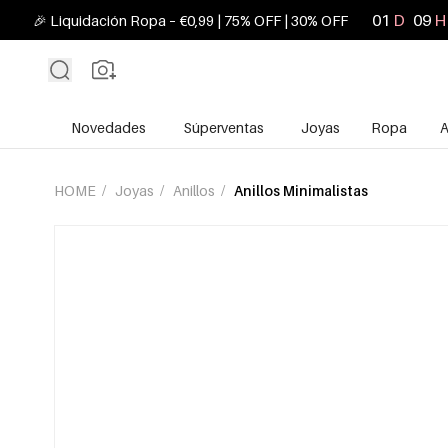
01
D
09
H
🎉 Liquidación Ropa – €0,99 | 75% OFF | 30% OFF
Novedades
Súperventas
Joyas
Ropa
A
HOME
/
Joyas
/
Anillos
/
Anillos Minimalistas