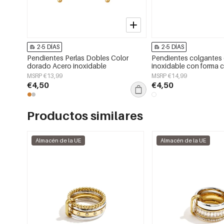
2-5 DÍAS
2-5 DÍAS
Pendientes Perlas Dobles Color
Pendientes colgantes
dorado Acero inoxidable
inoxidable con forma ci
casual y sencillo para u
MSRP €13,99
MSRP €14,99
Joyería para mujer.
€4,50
€4,50
Productos similares
Almacén de la UE
Almacén de la UE