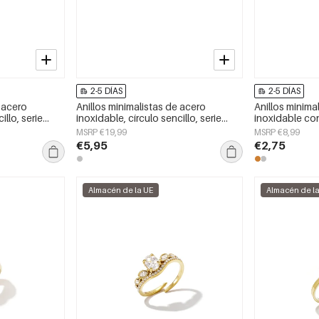
2-5 DÍAS
2-5 DÍAS
e acero
Anillos minimalistas de acero
Anillos minima
illo, serie
inoxidable, círculo sencillo, serie
inoxidable con
ra mujer.
Daily Simple, joyería para mujer.
casual y sencil
MSRP €19,99
MSRP €8,99
Joyería para m
€5,95
€2,75
Almacén de la UE
Almacén de l