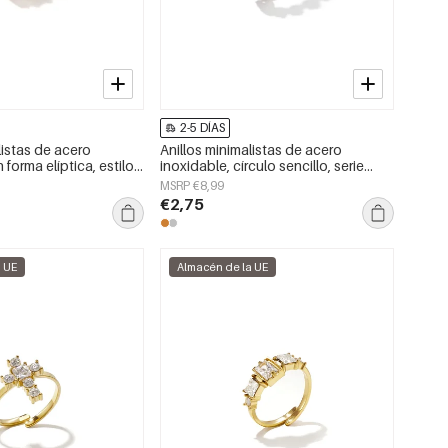
2-5 DÍAS
listas de acero
Anillos minimalistas de acero
 forma elíptica, estilo
inoxidable, círculo sencillo, serie
lo para uso diario.
Daily Simple, joyería para mujer.
MSRP €8,99
ujer.
€2,75
a UE
Almacén de la UE