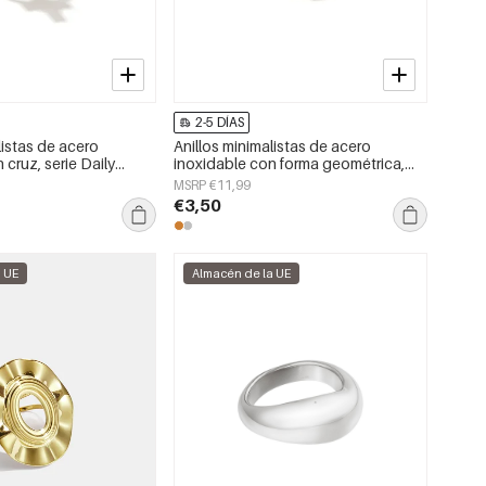
2-5 DÍAS
listas de acero
Anillos minimalistas de acero
 cruz, serie Daily
inoxidable con forma geométrica,
jer.
sencillos para uso diario, serie
MSRP €11,99
Simple. Joyería para mujer.
€3,50
a UE
Almacén de la UE