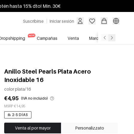
btén hasta 15% dto! Mín. 30€
Suscribirse
Iniciar sesión
Dropshipping
Campañas
Venta
Marcas
Servicio A
Anillo Steel Pearls Plata Acero
Inoxidable 16
color plata/16
€4,95
(IVA no incluido)
MSRP €14,95
2-5 DÍAS
Venta al por mayor
Personalizzato