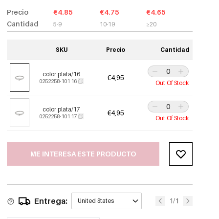
Precio
€4.85
€4.75
€4.65
Cantidad
5-9
10-19
≥20
SKU
Precio
Cantidad
color plata/16
€4,95
0252258-101 16
Out Of Stock
color plata/17
€4,95
0252258-101 17
Out Of Stock
ME INTERESA ESTE PRODUCTO
Entrega:
1/1
United States