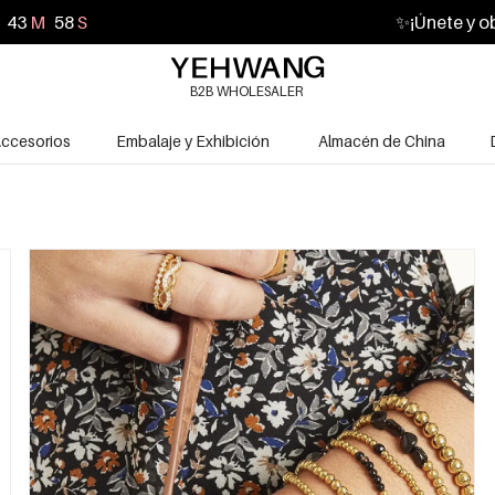
43
M
56
S
✨
¡Únete y o
B2B WHOLESALER
ccesorios
Embalaje y Exhibición
Almacén de China