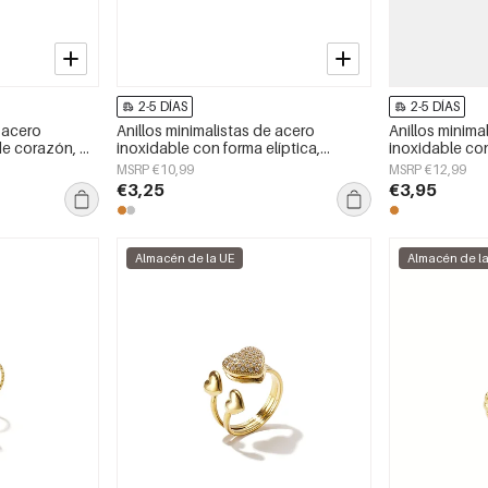
2-5 DÍAS
2-5 DÍAS
e acero
Anillos minimalistas de acero
Anillos minima
de corazón, de
inoxidable con forma elíptica,
inoxidable con
ra mujer.
sencillos para uso diario, de la serie
sencillos para 
MSRP €10,99
MSRP €12,99
Simple. Joyería para mujer.
Simple. Joyerí
€3,25
€3,95
Almacén de la UE
Almacén de l