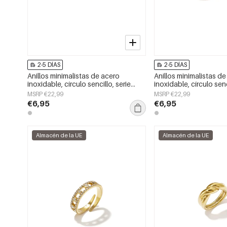
2-5 DÍAS
2-5 DÍAS
Anillos minimalistas de acero
Anillos minimalistas d
inoxidable, círculo sencillo, serie
inoxidable, círculo senc
Daily Simple, joyería para mujer.
Daily Simple, joyería pa
MSRP €22,99
MSRP €22,99
€6,95
€6,95
Almacén de la UE
Almacén de la UE