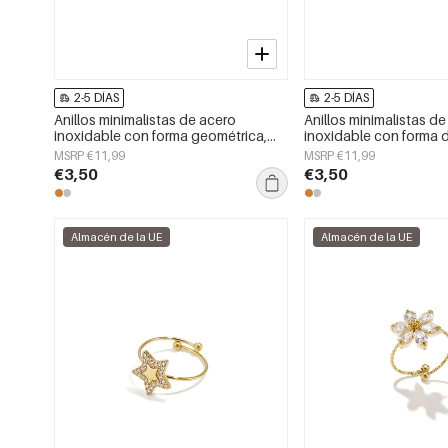
2-5 DÍAS
2-5 DÍAS
Anillos minimalistas de acero
Anillos minimalistas d
inoxidable con forma geométrica,
inoxidable con forma 
sencillos para uso diario, serie
la serie Daily Simple pa
MSRP €11,99
MSRP €11,99
Simple. Joyería para mujer.
€3,50
€3,50
Almacén de la UE
Almacén de la UE