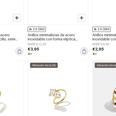
2-5 DÍAS
2-5 DÍAS
e acero
Anillos minimalistas de acero
Anillos minima
illo, serie
inoxidable con forma elíptica,
inoxidable con
ra mujer.
sencillos para uso diario, de la serie
Simple para mu
MSRP €12,99
MSRP €9,99
Simple. Joyería para mujer.
€3,95
€2,95
Almacén de la UE
Almacén de l