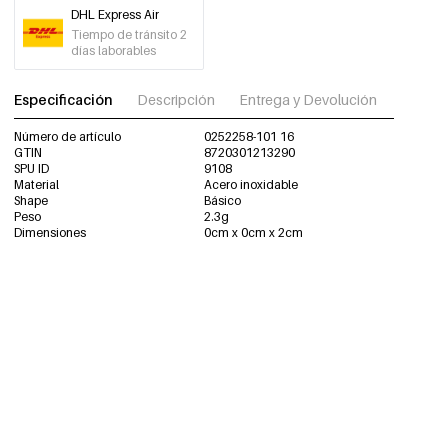
DHL Express Air
Tiempo de tránsito 2
días laborables
Especificación
Descripción
Entrega y Devolución
Descar
Número de artículo
0252258-101 16
GTIN
8720301213290
SPU ID
9108
Material
Acero inoxidable
Shape
Básico
Peso
2.3g
Dimensiones
0cm x 0cm x 2cm