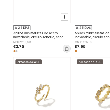
2-5 DÍAS
2-5 DÍAS
Anillos minimalistas de acero
Anillos minimalistas d
inoxidable, círculo sencillo, serie
inoxidable, círculo senc
Daily Simple, joyería para mujer.
Daily Simple, joyería pa
MSRP €11,99
MSRP €25,99
€3,75
€7,95
Almacén de la UE
Almacén de la UE