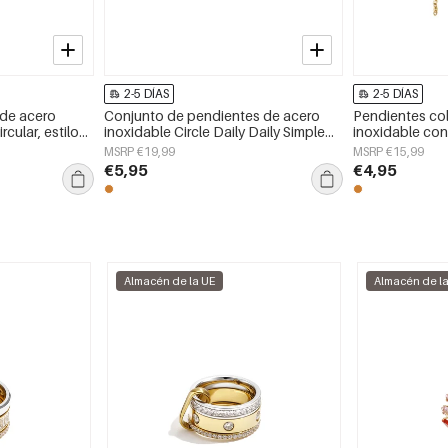
2-5 DÍAS
2-5 DÍAS
 de acero
Conjunto de pendientes de acero
Pendientes co
rcular, estilo
inoxidable Circle Daily Daily Simple
inoxidable con
so diario.
Series Joyería para mujer
serie Simple Si
MSRP €19,99
MSRP €15,99
€5,95
€4,95
Almacén de la UE
Almacén de l