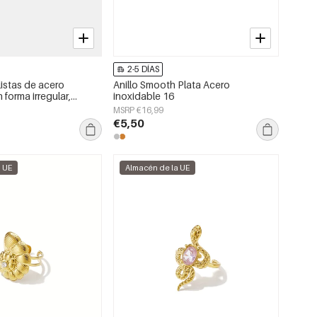
2-5 DÍAS
listas de acero
Anillo Smooth Plata Acero
 forma irregular,
inoxidable 16
uso diario, de la serie
MSRP €16,99
a para mujer.
€5,50
a UE
Almacén de la UE