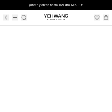
¡Únete y obtén hasta 15% dto! Mín. 30€
B2B WHOLESALER