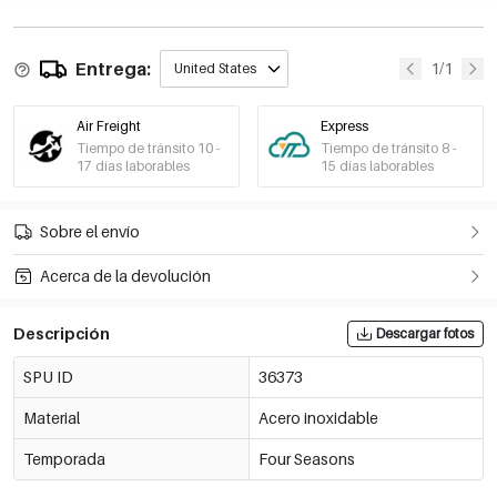
Entrega:
1/1
United States
Air Freight
Express
Tiempo de tránsito 10 -
Tiempo de tránsito 8 -
17 días laborables
15 días laborables
Sobre el envío
Acerca de la devolución
Descripción
Descargar fotos
SPU ID
36373
Material
Acero inoxidable
Temporada
Four Seasons