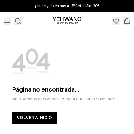
¡Únete y obtén hasta 15% dto! Mín. 30€
B2B WHOLESALER
Página no encontrada...
No podemos encontrar la página que estás buscando.
VOLVER A INICIO