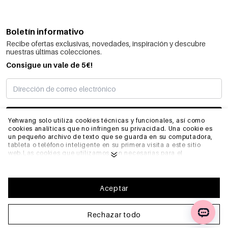
Boletín informativo
Recibe ofertas exclusivas, novedades, inspiración y descubre
nuestras últimas colecciones.
Consigue un vale de 5€!
SUSCRIBIRME
Yehwang solo utiliza cookies técnicas y funcionales, así como
cookies analíticas que no infringen su privacidad. Una cookie es
un pequeño archivo de texto que se guarda en su computadora,
tableta o teléfono inteligente en su primera visita a este sitio
INFORMACIÓN
web.Las cookies que utilizamos son necesarias para el
funcionamiento técnico del sitio web y su facilidad de uso.
Permiten que el sitio web funcione correctamente y recuerden,
por ejemplo, sus preferencias. También nos permiten optimizar
GENERAL
nuestro sitio web.Para garantizar una buena experiencia de
Aceptar
navegación y compra en Yehwang, le recomendamos que acepte
nuestra recopilación y uso de cookies. Puede darse de baja de las
cookies ajustando la configuración de su navegador de internet
Rechazar todo
PREGUNTAS FRECUENTES
para que ya no almacene cookies. También puede eliminar toda
la información que se almacenó anteriormente a través de la