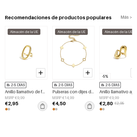
Recomendaciones de productos populares
Más >
Almacén de la UE
Almacén de la UE
Almacén de la UE
-5%
2-5 DÍAS
2-5 DÍAS
2-5 DÍAS
Anillo llamativo de forma ovalada y estilo minimalista.
Pulseras con dijes de acero inoxidable chapadas en oro de 14 quilates, serie Clover Simple Daily Simple, joyería para mujer
MSRP €9,99
MSRP €14,99
MSRP €9,99
€2,95
€4,50
€2,80
€2,95