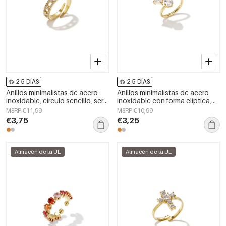
2-5 DÍAS
2-5 DÍAS
Anillos minimalistas de acero
Anillos minimalistas de acero
inoxidable, círculo sencillo, serie
inoxidable con forma elíptica,
Daily Simple, joyería para mujer.
sencillos para uso diario, de la
MSRP €11,99
MSRP €10,99
serie Simple. Joyería para mujer.
€3,75
€3,25
Almacén de la UE
Almacén de la UE