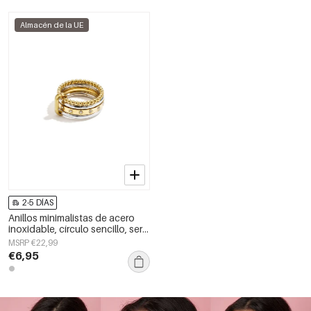
Almacén de la UE
2-5 DÍAS
Anillos minimalistas de acero
inoxidable, círculo sencillo, serie
Daily Simple, joyería para mujer.
MSRP €22,99
€6,95