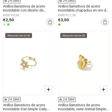
2-5 DÍAS
2-5 DÍAS
Anillos llamativos de acero
Anillos llamativos de acero
inoxidable con diseño de
inoxidable chapados en oro de
serpiente, estilo clásico, ideales
14 quilates con forma de
MSRP €8,99
MSRP €11,99
para reuniones o fiestas.
corazón, de la serie Simple Daily
€2,50
€3,50
Joyería de lujo para mujer.
Simple para mujer.
Almacén de la UE
Almacén de la UE
2-5 DÍAS
2-5 DÍAS
Anillos llamativos de acero
Anillos llamativos de acero
inoxidable Star Simple Daily
inoxidable, serie Animal Simple