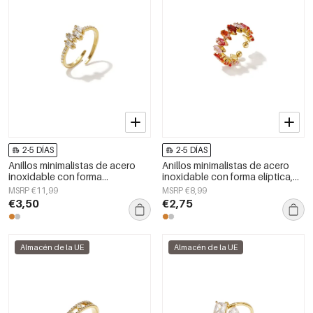
2-5 DÍAS
2-5 DÍAS
Anillos minimalistas de acero
Anillos minimalistas de acero
inoxidable con forma
inoxidable con forma elíptica,
geométrica, sencillos para uso
estilo casual y sencillo para uso
MSRP €11,99
MSRP €8,99
diario, serie Simple. Joyería para
diario. Joyería para mujer.
€3,50
€2,75
mujer.
Almacén de la UE
Almacén de la UE