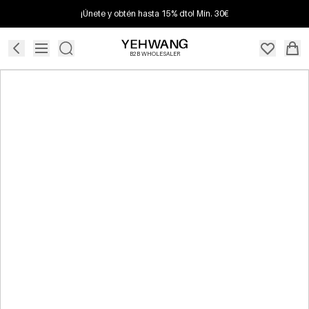
¡Únete y obtén hasta 15% dto! Mín. 30€
B2B WHOLESALER