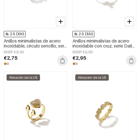
2-5 DÍAS
2-5 DÍAS
Anillos minimalistas de acero
Anillos minimalistas de acero
inoxidable, círculo sencillo, serie
inoxidable con cruz, serie Daily
Daily Simple, joyería para mujer.
Simple para mujer.
MSRP €8,99
MSRP €9,99
€2,75
€2,95
Almacén de la UE
Almacén de la UE