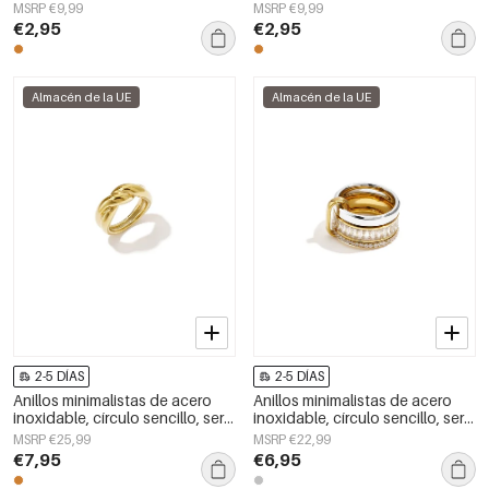
Simple Series Joyería para mujer
Daily Simple, joyería para mujer
MSRP €9,99
MSRP €9,99
€2,95
€2,95
Almacén de la UE
Almacén de la UE
2-5 DÍAS
2-5 DÍAS
Anillos minimalistas de acero
Anillos minimalistas de acero
inoxidable, círculo sencillo, serie
inoxidable, círculo sencillo, serie
Daily Simple, joyería para mujer.
Daily Simple, joyería para mujer.
MSRP €25,99
MSRP €22,99
€7,95
€6,95