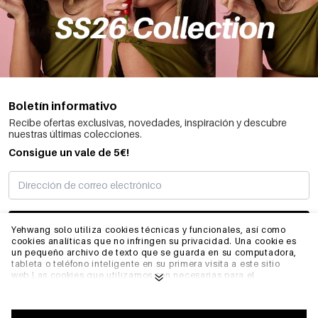
Boletín informativo
Recibe ofertas exclusivas, novedades, inspiración y descubre
nuestras últimas colecciones.
Consigue un vale de 5€!
SUSCRIBIRME
Yehwang solo utiliza cookies técnicas y funcionales, así como
cookies analíticas que no infringen su privacidad. Una cookie es
un pequeño archivo de texto que se guarda en su computadora,
tableta o teléfono inteligente en su primera visita a este sitio
INFORMACIÓN
web.Las cookies que utilizamos son necesarias para el
funcionamiento técnico del sitio web y su facilidad de uso.
Permiten que el sitio web funcione correctamente y recuerden,
por ejemplo, sus preferencias. También nos permiten optimizar