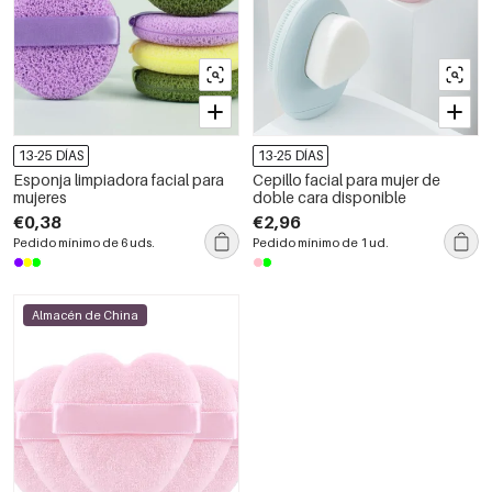
13-25 DÍAS
13-25 DÍAS
Esponja limpiadora facial para
Cepillo facial para mujer de
mujeres
doble cara disponible
€0,38
€2,96
Pedido mínimo de 6 uds.
Pedido mínimo de 1 ud.
Almacén de China