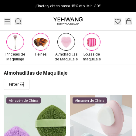
¡Únete y obtén hasta 15% dto! Mín. 30€
B2B WHOLESALER
Pinceles de
Peines
Almohadillas
Bolsas de
Maquillaje
de Maquillaje
maquillaje
Almohadillas de Maquillaje
Filter
Almacén de China
Almacén de China