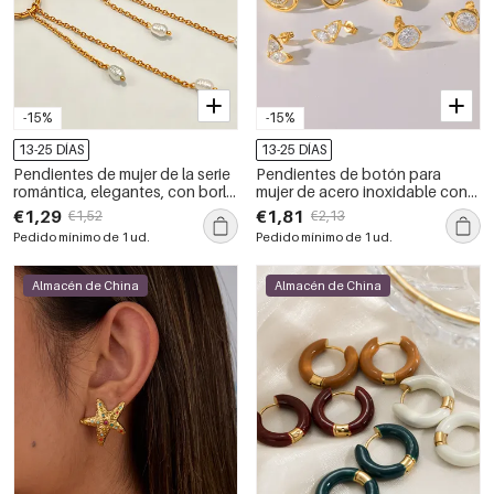
-15%
-15%
13-25 DÍAS
13-25 DÍAS
Pendientes de mujer de la serie
Pendientes de botón para
romántica, elegantes, con borla
mujer de acero inoxidable con
en forma de corazón, de acero
forma geométrica, resistentes al
€1,29
€1,81
€1,52
€2,13
inoxidable, resistentes al agua y
agua y de color dorado, de la
Pedido mínimo de 1 ud.
Pedido mínimo de 1 ud.
color dorado.
serie Simple.
Almacén de China
Almacén de China