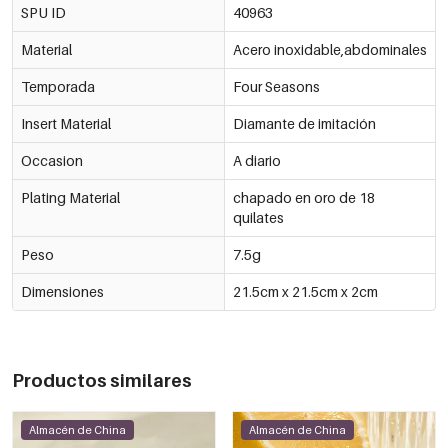
SPU ID
40963
Material
Acero inoxidable,abdominales
Temporada
Four Seasons
Insert Material
Diamante de imitación
Occasion
A diario
Plating Material
chapado en oro de 18
quilates
Peso
7.5g
Dimensiones
21.5cm x 21.5cm x 2cm
Productos similares
Almacén de China
Almacén de China