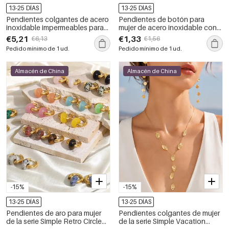
13-25 DÍAS
13-25 DÍAS
Pendientes colgantes de acero
Pendientes de botón para
inoxidable impermeables para
mujer de acero inoxidable con
mujer, estilo oceánico, con
circonita color oro, resistentes
€5,21
€1,33
€6,13
€1,56
diseño de peces, estrellas de
al agua y con forma geométrica.
Pedido mínimo de 1 ud.
Pedido mínimo de 1 ud.
mar y coral, de la serie Simple
Vacation.
Almacén de China
Almacén de China
-15%
-15%
13-25 DÍAS
13-25 DÍAS
Pendientes de aro para mujer
Pendientes colgantes de mujer
de la serie Simple Retro Circle
de la serie Simple Vacation