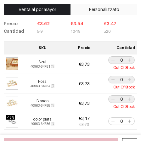
Venta al por mayor
Personalizzato
Precio
€3.62
€3.54
€3.47
Cantidad
5-9
10-19
≥20
SKU
Precio
Cantidad
Azul
€3,73
40963-64781
Out Of Stock
Rosa
€3,73
40963-64784
Out Of Stock
Blanco
€3,73
40963-64785
Out Of Stock
-15%
€3,17
color plata
40963-64786
€3,73