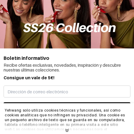
Boletín informativo
Recibe ofertas exclusivas, novedades, inspiración y descubre
nuestras últimas colecciones.
Consigue un vale de 5€!
SUSCRIBIRME
Yehwang solo utiliza cookies técnicas y funcionales, así como
cookies analíticas que no infringen su privacidad. Una cookie es
un pequeño archivo de texto que se guarda en su computadora,
tableta o teléfono inteligente en su primera visita a este sitio
INFORMACIÓN
web.Las cookies que utilizamos son necesarias para el