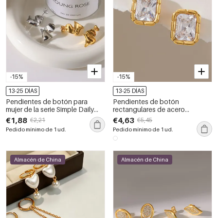
-15%
-15%
13-25 DÍAS
13-25 DÍAS
Pendientes de botón para
Pendientes de botón
mujer de la serie Simple Daily
rectangulares de acero
con forma geométrica, de acero
inoxidable, impermeables, de
€1,88
€4,63
€2,21
€5,45
inoxidable y color dorado,
color dorado y con circonitas
Pedido mínimo de 1 ud.
Pedido mínimo de 1 ud.
resistentes al agua.
para mujer.
Almacén de China
Almacén de China