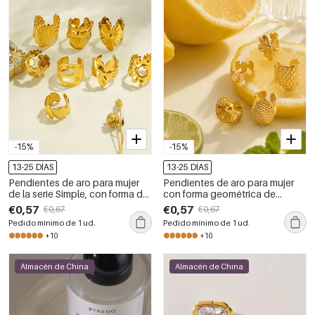
-15%
-15%
13-25 DÍAS
13-25 DÍAS
Pendientes de aro para mujer
Pendientes de aro para mujer
de la serie Simple, con forma de
con forma geométrica de
flor, corazón y concha, de
corazón y flor, de acero
€0,57
€0,57
€0,67
€0,67
acero inoxidable, resistentes al
inoxidable, resistentes al agua y
Pedido mínimo de 1 ud.
Pedido mínimo de 1 ud.
agua y color dorado.
de color dorado.
+10
+10
Almacén de China
Almacén de China