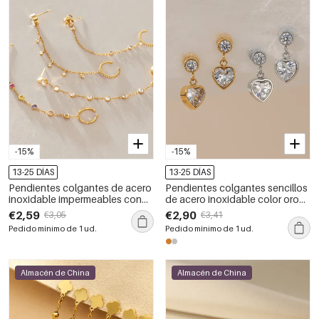
-15%
-15%
13-25 DÍAS
13-25 DÍAS
Pendientes colgantes de acero
Pendientes colgantes sencillos
inoxidable impermeables con
de acero inoxidable color oro
borla, forma elíptica, de la serie
con circonitas y forma de
€2,59
€2,90
€3,05
€3,41
romántica
corazón para mujer.
Pedido mínimo de 1 ud.
Pedido mínimo de 1 ud.
&quot;Vacaciones&quot;
Impermeables.
Almacén de China
Almacén de China