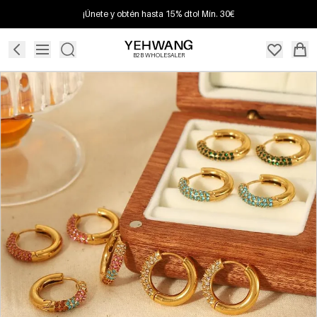
¡Únete y obtén hasta 15% dto! Mín. 30€
B2B WHOLESALER