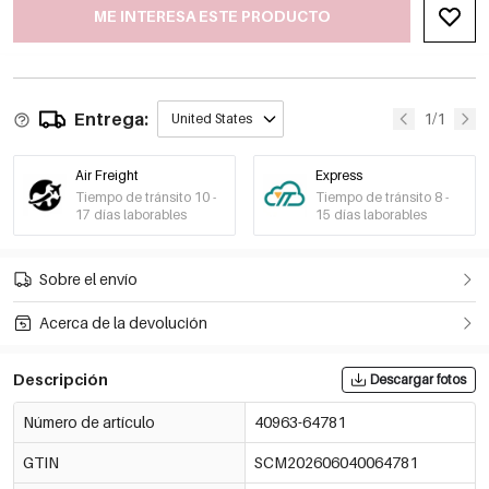
ME INTERESA ESTE PRODUCTO
Entrega:
1/1
United States
Air Freight
Express
Tiempo de tránsito 10 -
Tiempo de tránsito 8 -
17 días laborables
15 días laborables
Sobre el envío
Acerca de la devolución
Descripción
Descargar fotos
Número de artículo
40963-64781
GTIN
SCM202606040064781