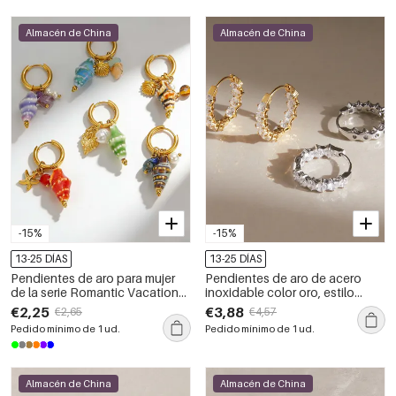
Almacén de China
Almacén de China
-15%
-15%
13-25 DÍAS
13-25 DÍAS
Pendientes de aro para mujer
Pendientes de aro de acero
de la serie Romantic Vacation
inoxidable color oro, estilo
Beads Shell Thread de acero
círculo simple, impermeables,
€2,25
€3,88
€2,65
€4,57
inoxidable, resistentes al agua y
con circonitas, de la serie
Pedido mínimo de 1 ud.
Pedido mínimo de 1 ud.
color dorado.
Luxurious.
Almacén de China
Almacén de China