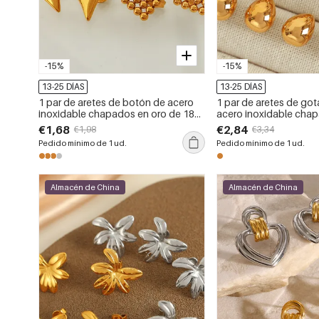
-15%
-15%
13-25 DÍAS
13-25 DÍAS
1 par de aretes de botón de acero
1 par de aretes de got
inoxidable chapados en oro de 18
acero inoxidable cha
quilates con forma de corazón para
de 18 quilates para mu
€1,68
€2,84
€1,98
€3,34
mujer
Pedido mínimo de 1 ud.
Pedido mínimo de 1 ud.
Almacén de China
Almacén de China