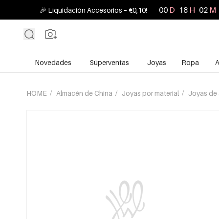
00
D
18
H
02
M
🎉 Liquidación Accesorios – €0,10!
Novedades
Súperventas
Joyas
Ropa
A
HOME
/
Almacén de China
/
Joyas por material
/
Joyas de 