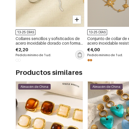
13-25 DÍAS
13-25 DÍAS
Collares sencillos y sofisticados de
Conjunto de collar de e
acero inoxidable dorado con forma
acero inoxidable resis
de lazo para mujer, resistentes al
en color dorado
€2,20
€4,00
agua.
Pedido mínimo de 1 ud.
Pedido mínimo de 1 ud.
Productos similares
Almacén de China
Almacén de China