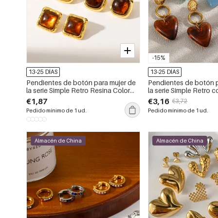
-15%
13-25 DÍAS
13-25 DÍAS
Pendientes de botón para mujer de
Pendientes de botón p
la serie Simple Retro Resina Color
la serie Simple Retro 
Oro Acrílico
corazón y martillo, de
€1,87
€3,16
€3,72
inoxidable, resistentes
Pedido mínimo de 1 ud.
Pedido mínimo de 1 ud.
color dorado.
Almacén de China
Almacén de China