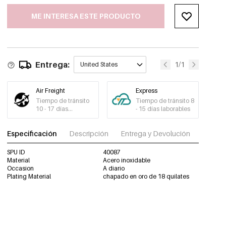
ME INTERESA ESTE PRODUCTO
Entrega:
1/1
United States
Air Freight
Express
Tiempo de tránsito
Tiempo de tránsito 8
10 - 17 días
- 15 días laborables
laborables
Especificación
Descripción
Entrega y Devolución
Descar
SPU ID
40087
Material
Acero inoxidable
Occasion
A diario
Plating Material
chapado en oro de 18 quilates