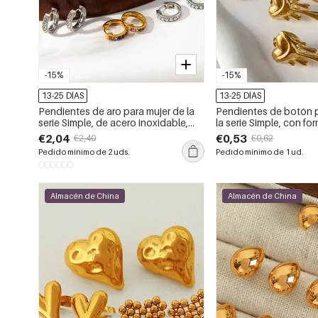
-15%
-15%
13-25 DÍAS
13-25 DÍAS
Pendientes de aro para mujer de la
Pendientes de botón p
serie Simple, de acero inoxidable,
la serie Simple, con for
impermeables y color dorado con
corazón, de acero ino
€2,04
€0,53
€2,40
€0,62
diamantes de imitación.
resistentes al agua y 
Pedido mínimo de 2 uds.
Pedido mínimo de 1 ud.
Almacén de China
Almacén de China