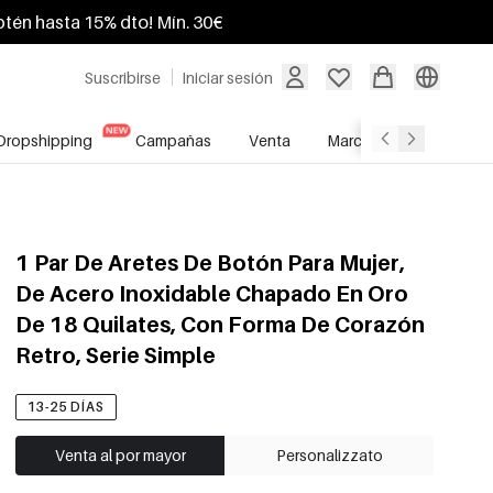
btén hasta 15% dto! Mín. 30€
Suscribirse
Iniciar sesión
Dropshipping
Campañas
Venta
Marcas
Servicio A
1 Par De Aretes De Botón Para Mujer,
De Acero Inoxidable Chapado En Oro
De 18 Quilates, Con Forma De Corazón
Retro, Serie Simple
13-25 DÍAS
Venta al por mayor
Personalizzato