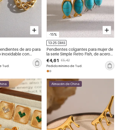
-15%
13-25 DÍAS
Pendientes de aro para
Pendientes colgantes para mujer de
o inoxidable con
la serie Simple Retro Fish, de acero
 en color dorado.
inoxidable, resistentes al agua, color
€4,61
€5,42
dorado y con piedras naturales.
 1 ud.
Pedido mínimo de 1 ud.
hina
Almacén de China