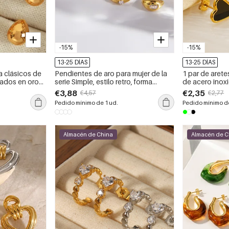
-15%
-15%
13-25 DÍAS
13-25 DÍAS
a clásicos de
Pendientes de aro para mujer de la
1 par de arete
pados en oro
serie Simple, estilo retro, forma
de acero inox
jer
irregular, de acero inoxidable,
de 18 quilates
€3,88
€2,35
€4,57
€2,77
resistentes al agua y color dorado.
corazón clásic
Pedido mínimo de 1 ud.
Pedido mínimo de
Almacén de China
Almacén de C