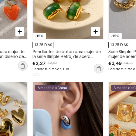
-15%
-15%
13-25 DÍAS
13-25 DÍAS
ara mujer de
Pendientes de botón para mujer de
Serie Simple: 
con diseño de
la serie Simple Retro, de acero
mujer de acer
 acero
inoxidable, resistentes al agua y
diseño calado
€2,27
€3,49
€2,67
€4,11
 al agua y
color dorado.
Pedido mínimo de 1 ud.
Pedido mínimo de
Almacén de China
Almacén de C