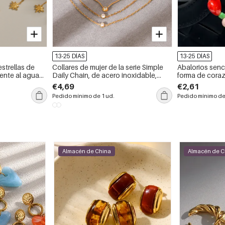
13-25 DÍAS
13-25 DÍAS
strellas de
Collares de mujer de la serie Simple
Abalorios senc
tente al agua
Daily Chain, de acero inoxidable,
forma de corazó
resistentes al agua, color dorado y
Daily, de color
€4,69
€2,61
con circonitas.
Pedido mínimo de 1 ud.
Pedido mínimo de
Almacén de China
Almacén de C