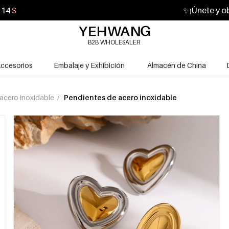
11
S
✨
¡Únete y o
B2B WHOLESALER
ccesorios
Embalaje y Exhibición
Almacén de China
acero inoxidable
/
Pendientes de acero inoxidable