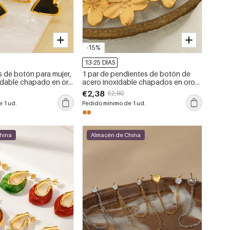
-15%
13-25 DÍAS
s de botón para mujer,
1 par de pendientes de botón de
idable chapado en oro
acero inoxidable chapados en oro
, con forma de
de 18 quilates con diseño de flores
€2,38
€2,80
o, serie simple
retro de serie simple para mujer
 1 ud.
Pedido mínimo de 1 ud.
hina
Almacén de China