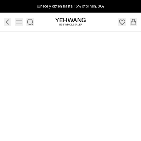
¡Únete y obtén hasta 15% dto! Mín. 30€
B2B WHOLESALER