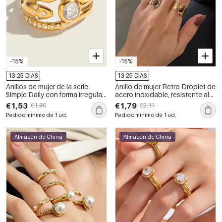
-15%
-15%
13-25 DÍAS
13-25 DÍAS
Anillos de mujer de la serie
Anillo de mujer Retro Droplet de
Simple Daily con forma irregular,
acero inoxidable, resistente al
resistentes al agua, de acero
agua, color dorado, con
€1,53
€1,79
€1,80
€2,11
inoxidable y color dorado con
piedras preciosas naturales.
Pedido mínimo de 1 ud.
Pedido mínimo de 1 ud.
circonitas.
Almacén de China
Almacén de China