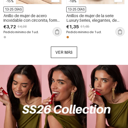
-15%
-18%
13-25 DÍAS
13-25 DÍAS
Anillo de mujer de acero
Anillos de mujer de la serie
inoxidable con circonita, forma
Luxury Series, elegantes, de
irregular, resistente al agua, de
forma irregular, de acero
€3,72
€1,35
€4,38
€1,65
la serie Simple Hip-Pop/Rock.
inoxidable, resistentes al agua y
Pedido mínimo de 1 ud.
Pedido mínimo de 1 ud.
con circonitas color oro.
VER MÁS