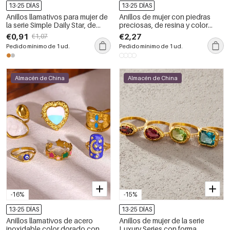
13-25 DÍAS
13-25 DÍAS
Anillos llamativos para mujer de
Anillos de mujer con piedras
la serie Simple Daily Star, de
preciosas, de resina y color
acero inoxidable, resistentes al
dorado, con forma geométrica.
€0,91
€2,27
€1,07
agua y color dorado.
Pedido mínimo de 1 ud.
Pedido mínimo de 1 ud.
Almacén de China
Almacén de China
-16%
-15%
13-25 DÍAS
13-25 DÍAS
Anillos llamativos de acero
Anillos de mujer de la serie
inoxidable color dorado con
Luxury Series con forma