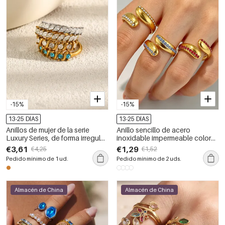
-15%
-15%
13-25 DÍAS
13-25 DÍAS
Anillos de mujer de la serie
Anillo sencillo de acero
Luxury Series, de forma irregular
inoxidable impermeable color
sencilla, de acero inoxidable,
dorado con diamantes de
€3,61
€1,29
€4,25
€1,52
resistentes al agua y con
imitación para mujer.
Pedido mínimo de 1 ud.
Pedido mínimo de 2 uds.
circonitas color oro.
Almacén de China
Almacén de China