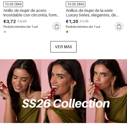
13-25 DÍAS
13-25 DÍAS
Anillo de mujer de acero
Anillos de mujer de la serie
inoxidable con circonita, forma
Luxury Series, elegantes, de
irregular, resistente al agua, de
forma irregular, de acero
€3,72
€1,35
€4,38
€1,65
la serie Simple Hip-Pop/Rock.
inoxidable, resistentes al agua y
Pedido mínimo de 1 ud.
Pedido mínimo de 1 ud.
con circonitas color oro.
VER MÁS