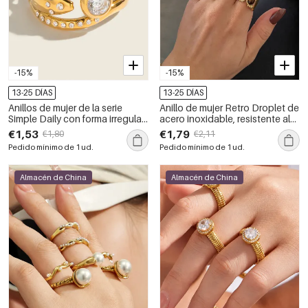
-15%
-15%
13-25 DÍAS
13-25 DÍAS
Anillos de mujer de la serie
Anillo de mujer Retro Droplet de
Simple Daily con forma irregular,
acero inoxidable, resistente al
resistentes al agua, de acero
agua, color dorado, con
€1,53
€1,79
€1,80
€2,11
inoxidable y color dorado con
piedras preciosas naturales.
Pedido mínimo de 1 ud.
Pedido mínimo de 1 ud.
circonitas.
Almacén de China
Almacén de China