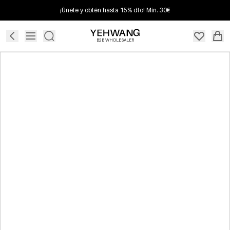
¡Únete y obtén hasta 15% dto! Mín. 30€
B2B WHOLESALER