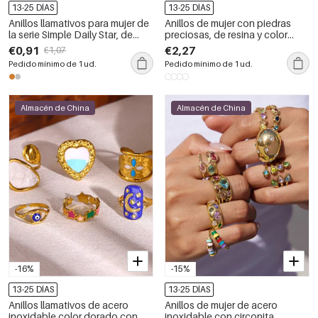
13-25 DÍAS
13-25 DÍAS
Anillos llamativos para mujer de
Anillos de mujer con piedras
la serie Simple Daily Star, de
preciosas, de resina y color
acero inoxidable, resistentes al
dorado, con forma geométrica.
€0,91
€2,27
€1,07
agua y color dorado.
Pedido mínimo de 1 ud.
Pedido mínimo de 1 ud.
Almacén de China
Almacén de China
-16%
-15%
13-25 DÍAS
13-25 DÍAS
Anillos llamativos de acero
Anillos de mujer de acero
inoxidable color dorado con
inoxidable con circonita,