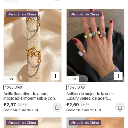
color dorado.
Almacén de China
Almacén de China
-15%
-15%
13-25 DÍAS
13-25 DÍAS
Anillo llamativo de acero
Anillos de mujer de la serie
inoxidable impermeable con
Luxury Series, de acero
borla y circonita color oro y
inoxidable con forma irregular,
€2,37
€2,69
€2,79
€3,17
diseño de gota.
resistentes al agua y con
Pedido mínimo de 1 ud.
Pedido mínimo de 1 ud.
circonitas color oro.
Almacén de China
Almacén de China