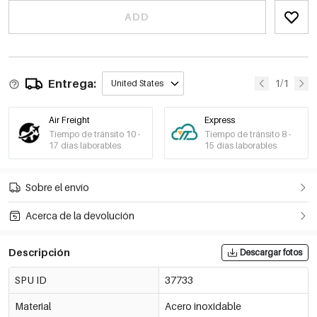
ADD
Entrega:
1/1
United States
Air Freight
Express
Tiempo de tránsito 10 -
Tiempo de tránsito 8 -
17 días laborables
15 días laborables
Sobre el envío
Acerca de la devolución
Descripción
Descargar fotos
SPU ID
37733
Material
Acero inoxidable