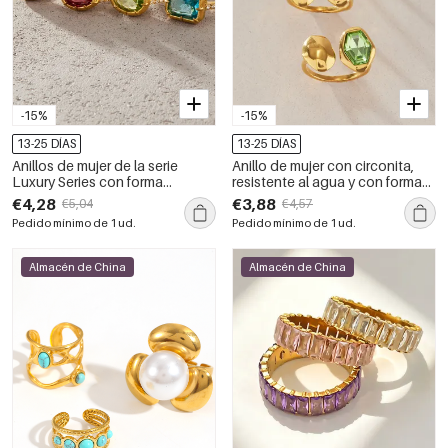
-15%
-15%
13-25 DÍAS
13-25 DÍAS
Anillos de mujer de la serie
Anillo de mujer con circonita,
Luxury Series con forma
resistente al agua y con forma
geométrica dulce, de acero
geométrica simple, de acero
€4,28
€3,88
€5,04
€4,57
inoxidable, resistentes al agua y
inoxidable y color dorado.
Pedido mínimo de 1 ud.
Pedido mínimo de 1 ud.
con circonitas color oro.
Almacén de China
Almacén de China