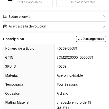
17 días laborables
15 días laborables
Sobre el envío
Acerca de la devolución
Descripción
Descargar fotos
Número de artículo
40369-65659
GTIN
SCM202606040065659
SPU ID
40369
Material
Acero inoxidable
Temporada
Four Seasons
Occasion
A diario
Plating Material
chapado en oro de 18
quilates