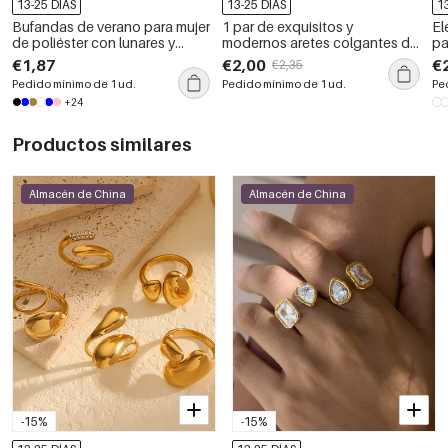
13-25 DÍAS
13-25 DÍAS
1
Bufandas de verano para mujer
1 par de exquisitos y
El
de poliéster con lunares y
modernos aretes colgantes de
pa
flores de verano
flores de diamantes de acero
co
€1,87
€2,00
€
€2,35
inoxidable chapados en oro
di
Pedido mínimo de 1 ud.
Pedido mínimo de 1 ud.
Pe
de para uso diario de mujer.
re
+24
Productos similares
Almacén de China
Almacén de China
-15%
-15%