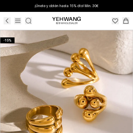
¡Únete y obtén hasta 15% dto! Mín. 30€
B2B WHOLESALER
-15%