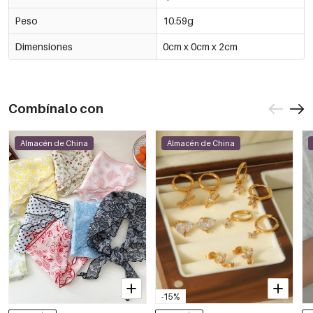
Peso
10.59g
Dimensiones
0cm x 0cm x 2cm
Combínalo con
Almacén de China
Almacén de China
-15%