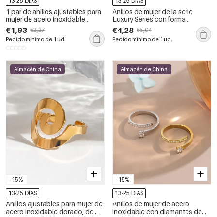
13-25 DÍAS
13-25 DÍAS
1 par de anillos ajustables para
Anillos de mujer de la serie
mujer de acero inoxidable
Luxury Series con forma
chapado en oro de 18 quilates
geométrica simple, de acero
€1,93
€4,28
€2,27
€5,04
con diseño geométrico simple.
inoxidable, resistentes al agua y
Pedido mínimo de 1 ud.
Pedido mínimo de 1 ud.
con circonitas color oro.
Almacén de China
Almacén de China
-15%
-15%
13-25 DÍAS
13-25 DÍAS
Anillos ajustables para mujer de
Anillos de mujer de acero
acero inoxidable dorado, de
inoxidable con diamantes de