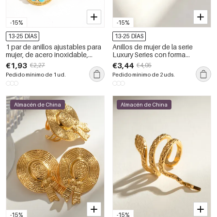
-15%
-15%
13-25 DÍAS
13-25 DÍAS
1 par de anillos ajustables para
Anillos de mujer de la serie
mujer, de acero inoxidable,
Luxury Series con forma
chapados en oro de 18
geométrica, de acero
€1,93
€3,44
€2,27
€4,05
quilates, con diseño
inoxidable, resistentes al agua y
Pedido mínimo de 1 ud.
Pedido mínimo de 2 uds.
geométrico diario, de serie
con circonitas en color dorado.
simple
Almacén de China
Almacén de China
-15%
-15%