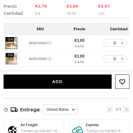
Precio
€3.76
€3.69
€3.61
Cantidad
5-9
10-19
≥20
SKU
Precio
Cantidad
-15%
€3,88
40369-65659
€4,56
-15%
€3,88
40369-65660
€4,56
ADD
Entrega:
1/1
United States
Air Freight
Express
Tiempo de tránsito 10 -
Tiempo de tránsito 8 -