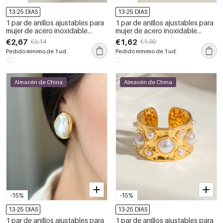
13-25 DÍAS
13-25 DÍAS
1 par de anillos ajustables para
1 par de anillos ajustables para
mujer de acero inoxidable
mujer de acero inoxidable
chapado en oro de 18 quilates
chapado en oro de 18 quilates
€2,67
€1,62
€3,14
€1,90
con diseño geométrico retro de
con diseño de animales punk
Pedido mínimo de 1 ud.
Pedido mínimo de 1 ud.
serie simple
de serie simple
Almacén de China
Almacén de China
-15%
-15%
13-25 DÍAS
13-25 DÍAS
1 par de anillos ajustables para
1 par de anillos ajustables para