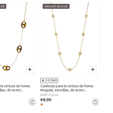
a UE
Almacén de la UE
2-5 DÍAS
la cintura de forma
Cadenas para la cintura de forma
illas, de acero
irregular, sencillas, de acero
cesorios de uso diario.
inoxidable, accesorios de uso diario.
MSRP €28,99
€8,95