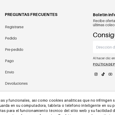
PREGUNTAS FRECUENTES
Boletín in
Recibe oferta
últimas colec
Registrarse
Consig
Pedido
Pre-pedido
Al hacer clic e
Pago
POLÍTICA DE 
Envío
Devoluciones
YEHWANG 
Almacén de China
as y funcionales, así como cookies analíticas que no infringen 
rda en su computadora, tableta o teléfono inteligente en su pri
Otras preguntas
as para el funcionamiento técnico del sitio web y su facilidad d