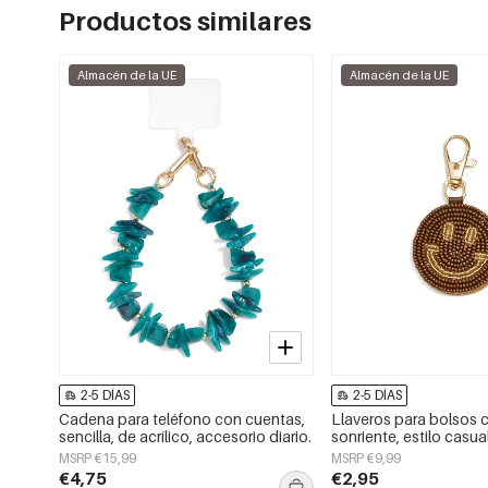
Productos similares
Almacén de la UE
Almacén de la UE
2-5 DÍAS
2-5 DÍAS
Cadena para teléfono con cuentas,
Llaveros para bolsos 
sencilla, de acrílico, accesorio diario.
sonriente, estilo casual
accesorios diarios.
MSRP €15,99
MSRP €9,99
€4,75
€2,95