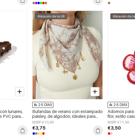
Almacén de la UE
Almacén de l
2-5 DÍAS
2-5 DÍAS
 con lunares,
Bufandas de verano con estampado
Adornos para 
de PVC para
paisley, de algodón, ideales para
flor, estilo cas
vacaciones y uso diario.
accesorios dia
MSRP €10,99
MSRP €11,99
€3,75
€3,50