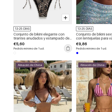
13-25 DÍAS
13-25 DÍAS
Conjunto de bikini elegante con
Conjunto de bikini sex
tirantes anudados y estampado de
con lentejuelas para 
leopardo
la playa
€5,60
€9,86
Pedido mínimo de 1 ud.
Pedido mínimo de 1 ud.
Almacén de China
Almacén de China