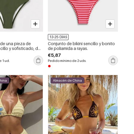
13-25 DÍAS
 de una pieza de
Conjunto de bikini sencillo y bonito
cillo y sofisticado, de
de poliamida a rayas.
n aberturas.
€5,87
 1 ud.
Pedido mínimo de 2 uds.
hina
Almacén de China