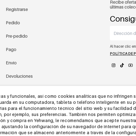
Recibe oferta
últimas colec
Registrarse
Consig
Pedido
Pre-pedido
Al hacer clic e
Pago
POLÍTICA DE 
Envío
Devoluciones
YEHWANG 
Almacén de China
as y funcionales, así como cookies analíticas que no infringen 
rda en su computadora, tableta o teléfono inteligente en su pri
Otras preguntas
as para el funcionamiento técnico del sitio web y su facilidad d
, por ejemplo, sus preferencias. También nos permiten optimizar
ón y compra en Yehwang, le recomendamos que acepte nuestra 
 ajustando la configuración de su navegador de internet para 
ormación que se almacenó anteriormente a través de la configur