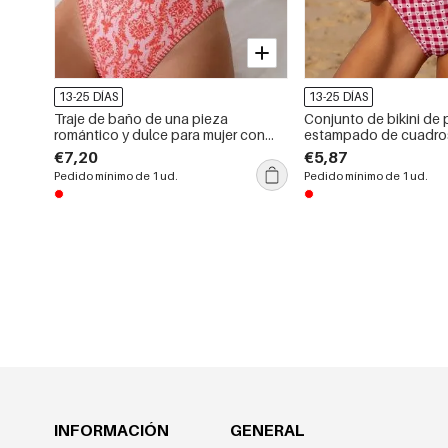
13-25 DÍAS
13-25 DÍAS
Traje de baño de una pieza
Conjunto de bikini de 
romántico y dulce para mujer con
estampado de cuadro
estampado de plantas.
Lovely
€7,20
€5,87
Pedido mínimo de 1 ud.
Pedido mínimo de 1 ud.
INFORMACIÓN
GENERAL