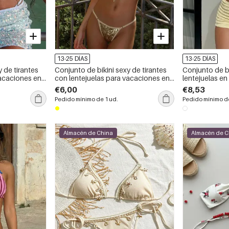
13-25 DÍAS
13-25 DÍAS
y de tirantes
Conjunto de bikini sexy de tirantes
Conjunto de b
vacaciones en
con lentejuelas para vacaciones en
lentejuelas en 
la playa
para vacacione
€6,00
€8,53
Pedido mínimo de 1 ud.
Pedido mínimo de
Almacén de China
Almacén de C