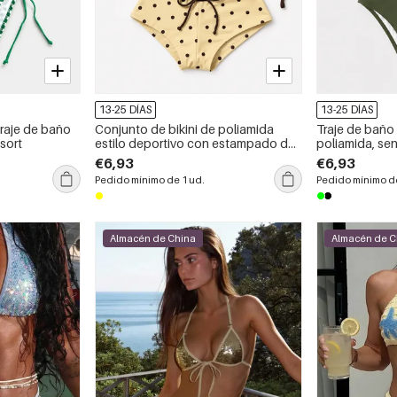
13-25 DÍAS
13-25 DÍAS
traje de baño
Conjunto de bikini de poliamida
Traje de baño
esort
estilo deportivo con estampado de
poliamida, sen
lunares y bloques de color.
color liso y co
€6,93
€6,93
Pedido mínimo de 1 ud.
Pedido mínimo de
Almacén de China
Almacén de C