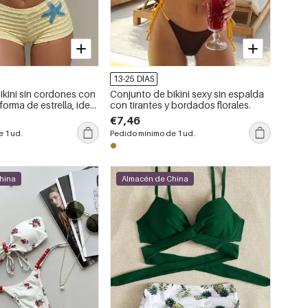
13-25 DÍAS
ikini sin cordones con
Conjunto de bikini sexy sin espalda
forma de estrella, ideal
con tirantes y bordados florales.
s en la playa.
€7,46
 1 ud.
Pedido mínimo de 1 ud.
hina
Almacén de China