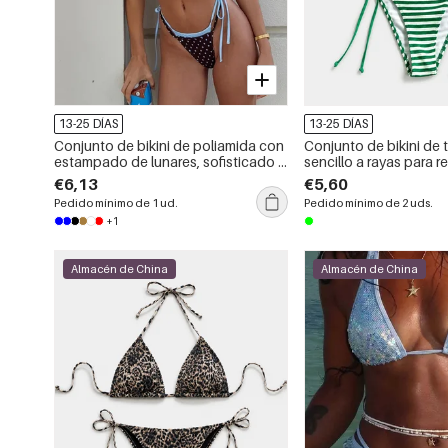
13-25 DÍAS
13-25 DÍAS
Conjunto de bikini de poliamida con
Conjunto de bikini de 
estampado de lunares, sofisticado y
sencillo a rayas para r
elegante.
€6,13
€5,60
Pedido mínimo de 1 ud.
Pedido mínimo de 2 uds.
+1
Almacén de China
Almacén de China