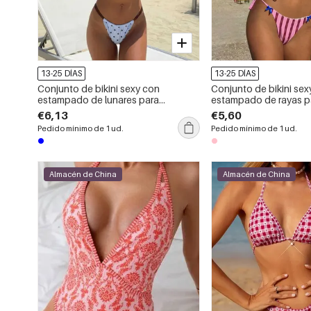
13-25 DÍAS
13-25 DÍAS
Conjunto de bikini sexy con
Conjunto de bikini sex
estampado de lunares para
estampado de rayas p
vacaciones en la playa.
vacaciones en la playa
€6,13
€5,60
Pedido mínimo de 1 ud.
Pedido mínimo de 1 ud.
Almacén de China
Almacén de China