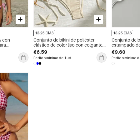
13-25 DÍAS
13-25 DÍAS
y con
Conjunto de bikini de poliéster
Conjunto de bi
ara
elástico de color liso con colgante,
estampado de 
.
ideal para vacaciones.
encantador.
€6,59
€9,60
Pedido mínimo de 1 ud.
Pedido mínimo de