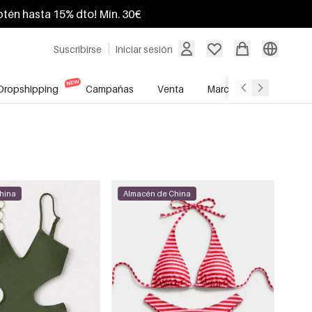
btén hasta 15% dto! Mín. 30€
Suscribirse
Iniciar sesión
Dropshipping
Campañas
Venta
Marcas
Servicio A
hina
Almacén de China