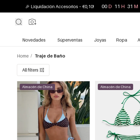
00
D
11
H
31
M
🎉 Liquidación Accesorios – €0,10!
Novedades
Súperventas
Joyas
Ropa
A
Home
/
Traje de Baño
All filters
Almacén de China
Almacén de China