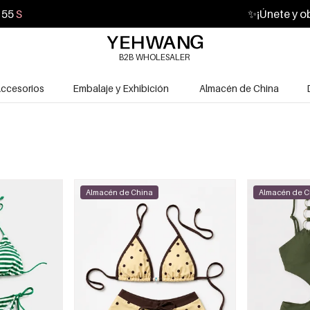
54
S
✨
¡Únete y o
B2B WHOLESALER
ccesorios
Embalaje y Exhibición
Almacén de China
Almacén de China
Almacén de C