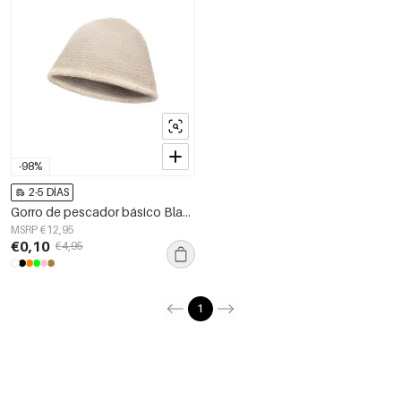
-98%
2-5 DÍAS
Gorro de pescador básico Blanco marfil Poliéster
MSRP €12,95
€0,10
€4,95
1