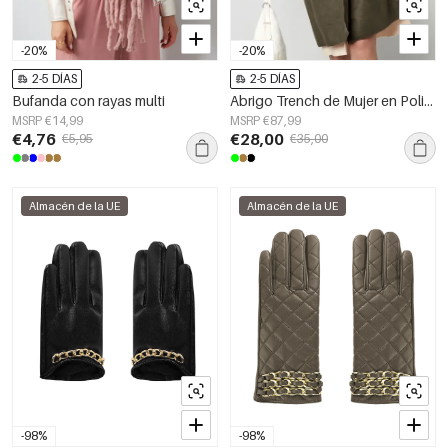
-20%
-20%
2-5 DÍAS
2-5 DÍAS
Bufanda con rayas multi
Abrigo Trench de Mujer en Poliéster Clásico con Cierre Doble y Cinturón
MSRP €14,99
MSRP €87,99
€4,76
€28,00
€5,95
€35,00
Almacén de la UE
Almacén de la UE
-98%
-98%