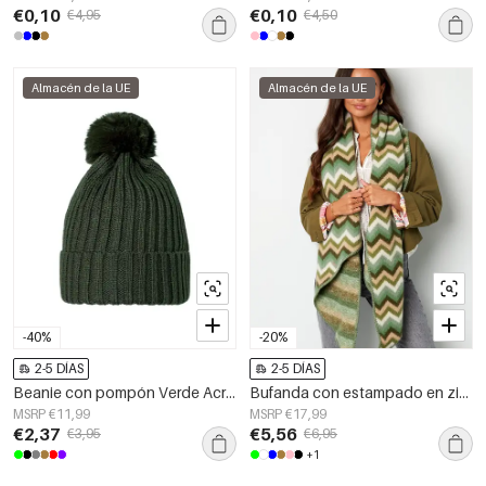
€0,10
€0,10
€4,95
€4,50
Almacén de la UE
Almacén de la UE
-40%
-20%
2-5 DÍAS
2-5 DÍAS
Beanie con pompón Verde Acrílico
Bufanda con estampado en zigzag - verde naranja
MSRP €11,99
MSRP €17,99
€2,37
€5,56
€3,95
€6,95
+1