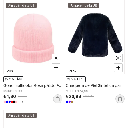
Almacén de la UE
Almacén de la UE
-20%
-70%
2-5 DÍAS
2-5 DÍAS
Gorro multicolor Rosa pálido Acrílico
Chaqueta de Piel Sintética para Mujer Cálida Manga Larga
MSRP €6,99
MSRP €174,99
€1,80
€20,99
€2,25
€69,95
+15
Almacén de la UE