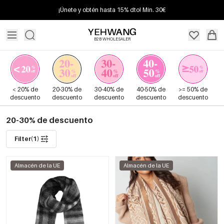
¡Únete y obtén hasta 15% dto! Mín. 30€
B2B WHOLESALER
< 20% de
20-30% de
30-40% de
40-50% de
>= 50% de
descuento
descuento
descuento
descuento
descuento
20-30% de descuento
Filter(1)
Almacén de la UE
Almacén de la UE