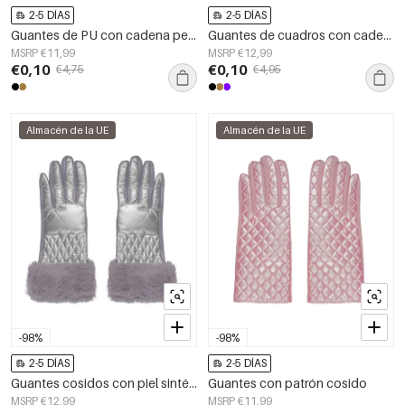
2-5 DÍAS
2-5 DÍAS
Guantes de PU con cadena pequeña
Guantes de cuadros con cadena
MSRP €11,99
MSRP €12,99
€0,10
€0,10
€4,75
€4,95
Almacén de la UE
Almacén de la UE
-98%
-98%
2-5 DÍAS
2-5 DÍAS
Guantes cosidos con piel sintética - plateado
Guantes con patrón cosido
MSRP €12,99
MSRP €11,99