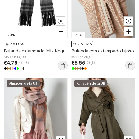
-20%
-20%
2-5 DÍAS
2-5 DÍAS
Bufanda estampado feliz Negro Poliéster
Bufanda con estampado lujoso
MSRP €14,99
MSRP €20,99
€4,76
€5,56
€5,95
€6,95
+4
Almacén de la UE
Almacén de la UE