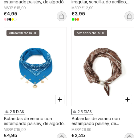
estampado paisley, de algodón
irregular, sencilla, de acrílico,
clásico, accesorios para el día a
accesorio de uso diario.
MSRP €15,99
MSRP €12,99
día.
€4,95
€3,95
Almacén de la UE
Almacén de la UE
2-5 DÍAS
2-5 DÍAS
Bufandas de verano con
Bufandas de verano con
estampado paisley, de algodón
estampado paisley, de
clásico, accesorios para el día a
poliéster, informales, para uso
MSRP €15,99
MSRP €6,99
día.
diario.
€4,95
€2,25