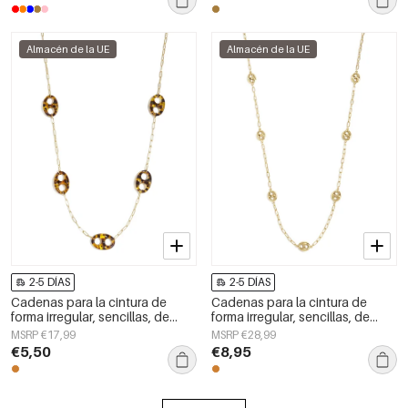
Almacén de la UE
Almacén de la UE
2-5 DÍAS
2-5 DÍAS
Cadenas para la cintura de
Cadenas para la cintura de
forma irregular, sencillas, de
forma irregular, sencillas, de
acero inoxidable, accesorios de
acero inoxidable, accesorios de
MSRP €17,99
MSRP €28,99
uso diario.
uso diario.
€5,50
€8,95