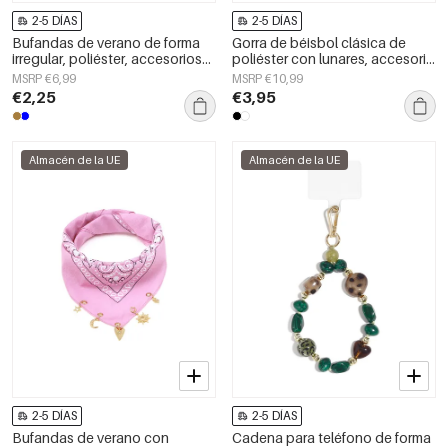
2-5 DÍAS
2-5 DÍAS
Bufandas de verano de forma
Gorra de béisbol clásica de
irregular, poliéster, accesorios
poliéster con lunares, accesorio
diarios
diario.
MSRP €6,99
MSRP €10,99
€2,25
€3,95
Almacén de la UE
Almacén de la UE
2-5 DÍAS
2-5 DÍAS
Bufandas de verano con
Cadena para teléfono de forma