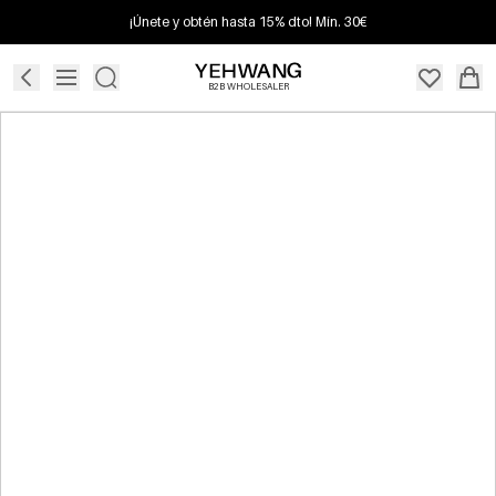
¡Únete y obtén hasta 15% dto! Mín. 30€
B2B WHOLESALER