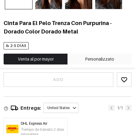
Cinta Para El Pelo Trenza Con Purpurina -
Dorado Color Dorado Metal
2-5 DÍAS
Venta al por mayor
Personalizzato
ADD
Entrega:
1/1
United States
DHL Express Air
Tiempo de tránsito 2 días
laborables