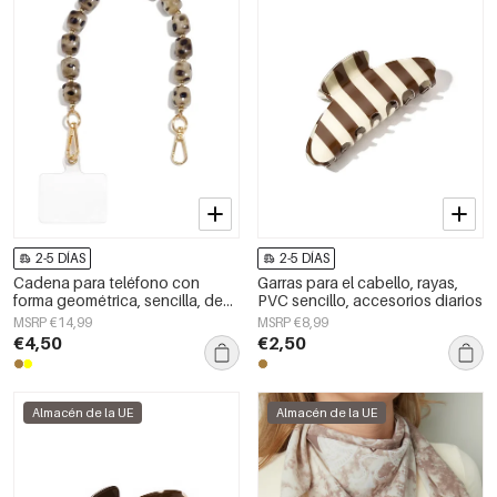
2-5 DÍAS
2-5 DÍAS
Cadena para teléfono con
Garras para el cabello, rayas,
forma geométrica, sencilla, de
PVC sencillo, accesorios diarios
acrílico, accesorio de uso
MSRP €14,99
MSRP €8,99
diario.
€4,50
€2,50
Almacén de la UE
Almacén de la UE