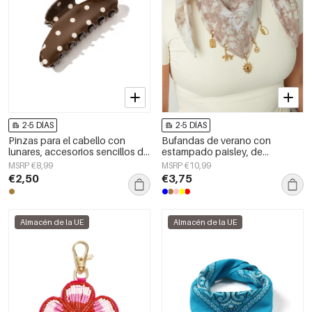
2-5 DÍAS
2-5 DÍAS
Pinzas para el cabello con
Bufandas de verano con
lunares, accesorios sencillos de
estampado paisley, de
PVC para uso diario
algodón, ideales para
MSRP €8,99
MSRP €10,99
vacaciones y uso diario.
€2,50
€3,75
Almacén de la UE
Almacén de la UE