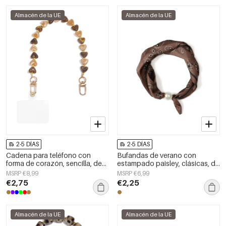
Almacén de la UE
Almacén de la UE
2-5 DÍAS
2-5 DÍAS
Cadena para teléfono con
Bufandas de verano con
forma de corazón, sencilla, de
estampado paisley, clásicas, de
acrílico, accesorio diario.
poliéster, accesorios para el día
MSRP €8,99
MSRP €6,99
a día.
€2,75
€2,25
Almacén de la UE
Almacén de la UE