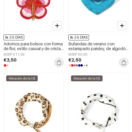
2-5 DÍAS
2-5 DÍAS
Adornos para bolsos con forma
Bufandas de verano con
de flor, estilo casual y de cristal,
estampado paisley, de algodón
accesorios diarios.
clásico, accesorios para el día a
MSRP €11,99
MSRP €6,99
día.
€3,50
€2,50
+4
Almacén de la UE
Almacén de la UE