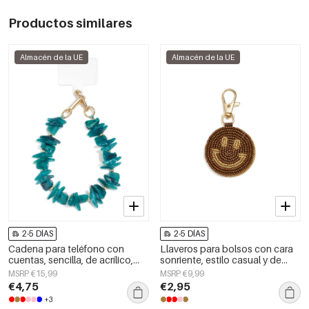
Productos similares
Almacén de la UE
Almacén de la UE
2-5 DÍAS
2-5 DÍAS
Cadena para teléfono con
Llaveros para bolsos con cara
cuentas, sencilla, de acrílico,
sonriente, estilo casual y de
accesorio diario.
cristal, accesorios diarios.
MSRP €15,99
MSRP €9,99
€4,75
€2,95
+3