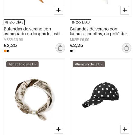
2-5 DÍAS
2-5 DÍAS
Bufandas de verano con
Bufandas de verano con
estampado de leopardo, estilo
lunares, sencillas, de poliéster,
casual, de poliéster, accesorios
accesorios para el día a día.
MSRP €6,99
MSRP €6,99
para el día a día.
€2,25
€2,25
Almacén de la UE
Almacén de la UE