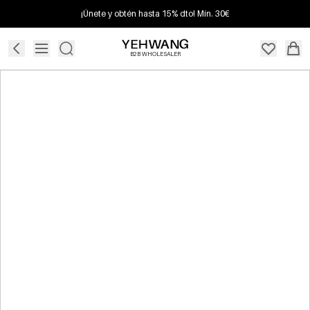
¡Únete y obtén hasta 15% dto! Mín. 30€
B2B WHOLESALER