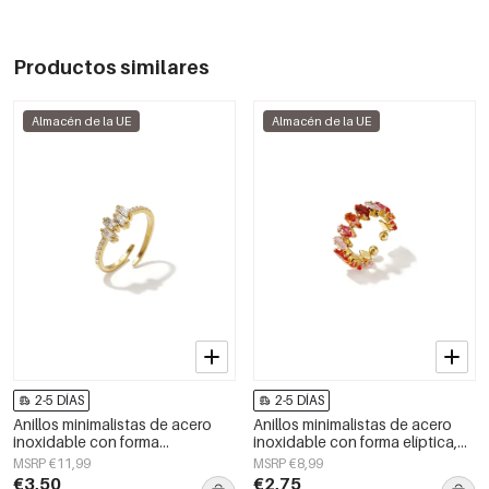
Productos similares
Almacén de la UE
Almacén de la UE
2-5 DÍAS
2-5 DÍAS
Anillos minimalistas de acero
Anillos minimalistas de acero
inoxidable con forma
inoxidable con forma elíptica,
geométrica, sencillos para uso
estilo casual y sencillo para uso
MSRP €11,99
MSRP €8,99
diario, serie Simple. Joyería para
diario. Joyería para mujer.
€3,50
€2,75